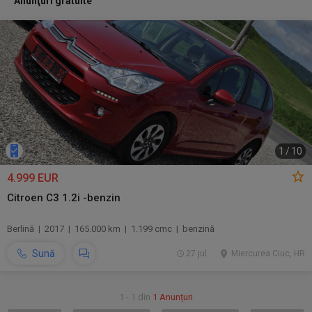
Anunţuri gratuite
1
/
10
4.999 EUR
Citroen C3 1.2i -benzin
Berlină | 2017 | 165.000 km | 1.199 cmc | benzină
Sună
27 jul.
Miercurea Ciuc, HR
1 - 1 din
1 Anunțuri