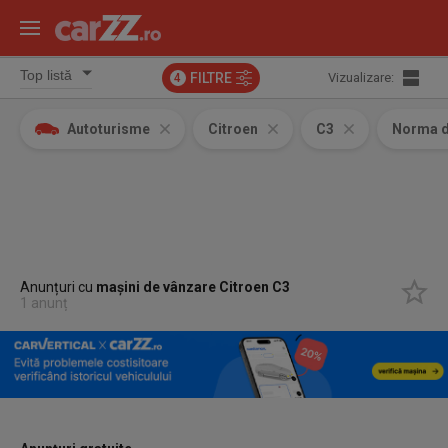
FILTRE
Vizualizare:
4
Autoturisme
Citroen
C3
Norma d
Anunțuri cu
mașini de vânzare Citroen C3
1 anunț