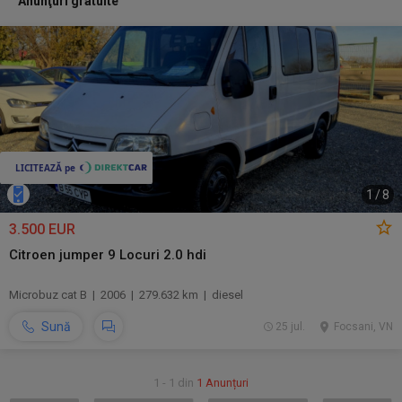
Anunţuri gratuite
1
/
8
3.500 EUR
Citroen jumper 9 Locuri 2.0 hdi
Microbuz cat B | 2006 | 279.632 km | diesel
Sună
25 jul.
Focsani, VN
1 - 1 din
1 Anunțuri