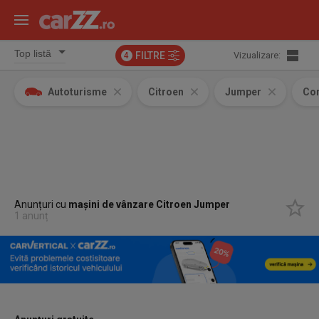
FILTRE
Vizualizare:
4
Autoturisme
Citroen
Jumper
Com
Anunțuri cu
mașini de vânzare Citroen Jumper
1 anunț