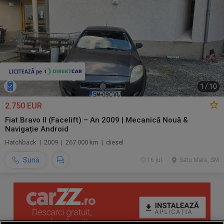
1
/
10
2.750 EUR
Fiat Bravo II (Facelift) – An 2009 | Mecanică Nouă &
Navigație Android
Hatchback | 2009 | 267.000 km | diesel
Sună
16 jul.
Satu Mare, SM