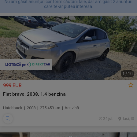
Nu am găsit anunțuri conform căutării tale, dar am găsit 2 anunțuri
care te-ar putea interesa.
1
/
10
999 EUR
Fiat bravo, 2008, 1.4 benzina
Hatchback | 2008 | 275.459 km | benzină
24 jul.
Iasi, IS