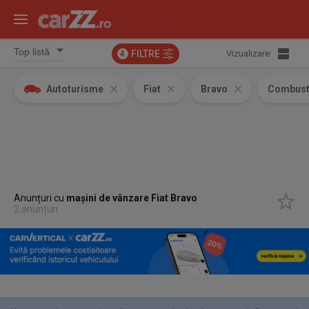
FILTRE
Vizualizare:
4
Autoturisme
Fiat
Bravo
Combusti
Anunțuri cu
mașini de vânzare Fiat Bravo
2 anunțuri