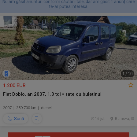
Nu am găsit anunțuri conform căutării tale, dar am găsit 1 anunț care
te-ar putea interesa.
1
/
10
1.200 EUR
Fiat Doblo, an 2007, 1.3 tdi = rate cu buletinul
2007 | 259.700 km | diesel
Sună
16 jul.
Barnova, IS