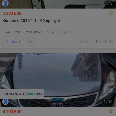
1
/
3
3.300 EUR
Kia cee'd 2010 1.4 - 90 cp - gpl
Break | 2010 | 230.000 km | 1.398 cmc | GPL
Sună
22 jul.
Braila, BR
1
/
10
4.100 EUR