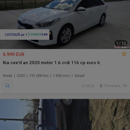
1
/
10
6.999 EUR
Kia cee'd an 2020 motor 1.6 crdi 116 cp euro 6.
Break | 2020 | 191.000 km | 1.600 cmc | diesel
28 jul.
Timisoara, TM