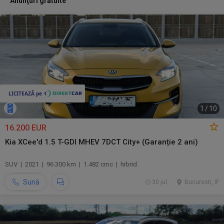
Anunţuri gratuite
1
/
10
16.200 EUR
Kia XCee'd 1.5 T-GDI MHEV 7DCT City+ (Garanție 2 ani)
SUV | 2021 | 96.300 km | 1.482 cmc | hibrid
Sună
30 jul.
Bucuresti, IF