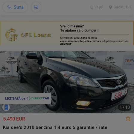
Sună
17 jul.
Bacau, BC
1
/
10
5.490 EUR
Kia cee'd 2010 benzina 1.4 euro 5 garantie / rate