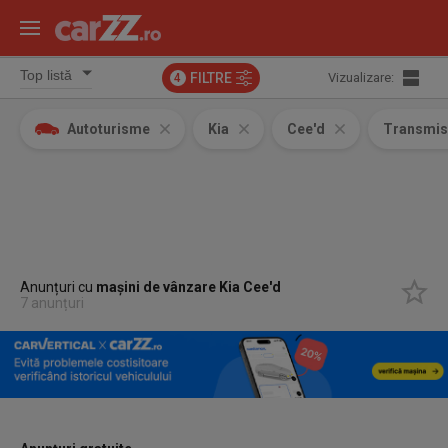
FILTRE
Vizualizare:
4
Autoturisme
Kia
Cee'd
Transmis
Anunțuri cu
mașini de vânzare Kia Cee'd
7 anunțuri