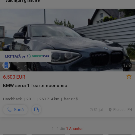
Anunţuri gratuite
1
/
8
6.500 EUR
BMW seria 1 foarte economic
Hatchback | 2011 | 263.714 km | benzină
Sună
31 jul.
Ploiesti, PH
1 - 1 din
1 Anunțuri