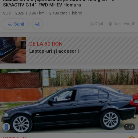
SKYACTIV G141 FWD MHEV Homura
SUV | 2026 | 3.987 km | 2.488 cmc | hibrid
Sună
27 jul.
Bucuresti, IF
DE LA 50 RON
Laptop-uri și accesorii
1
/
6