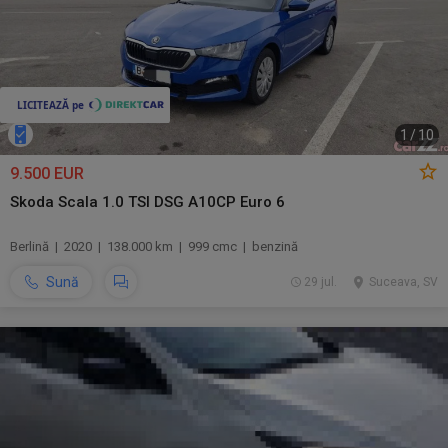
1
/
10
9.500 EUR
Skoda Scala 1.0 TSI DSG A10CP Euro 6
Berlină | 2020 | 138.000 km | 999 cmc | benzină
Sună
29 jul.
Suceava, SV