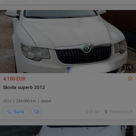
1
/
6
4.100 EUR
Skoda superb 2012
2012 | 234.000 km | diesel
Sună
31 jul.
Pantelimon, IF