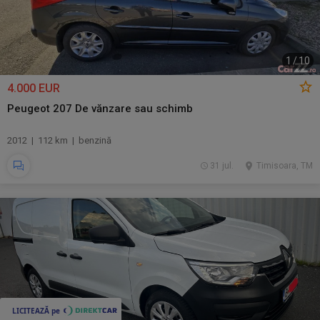
1
/
10
4.000 EUR
Peugeot 207 De vănzare sau schimb
2012 | 112 km | benzină
31 jul.
Timisoara, TM