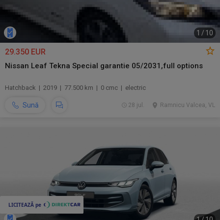
1
/
10
29.350 EUR
Nissan Leaf Tekna Special garantie 05/2031,full options
Hatchback | 2019 | 77.500 km | 0 cmc | electric
Sună
28 jul.
Ramnicu Valcea, VL
1
/
10