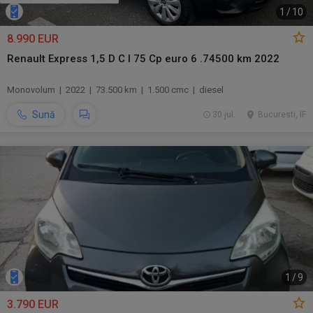
1
/
10
8.990 EUR
Renault Express 1,5 D C I 75 Cp euro 6 .74500 km 2022
Monovolum | 2022 | 73.500 km | 1.500 cmc | diesel
Sună
30 jul.
Bucuresti, IF
1
/
9
3.790 EUR