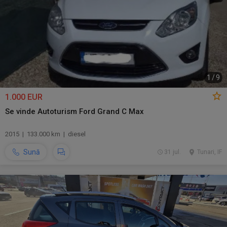
1
/
9
1.000 EUR
Se vinde Autoturism Ford Grand C Max
2015 | 133.000 km | diesel
Sună
31 jul.
Tunari, IF