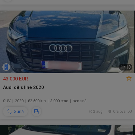
1
/
10
43.000 EUR
Audi q8 s line 2020
SUV | 2020 | 82.500 km | 3.000 cmc | benzină
Sună
2 aug.
Craiova, DJ