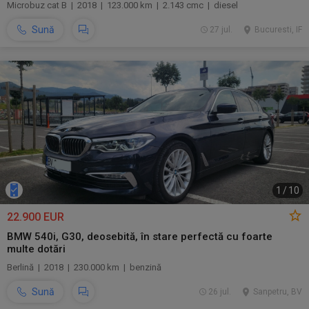
Microbuz cat B | 2018 | 123.000 km | 2.143 cmc | diesel
Sună
27 jul.
Bucuresti, IF
1
/
10
22.900 EUR
BMW 540i, G30, deosebită, în stare perfectă cu foarte
multe dotări
Berlină | 2018 | 230.000 km | benzină
Sună
26 jul.
Sanpetru, BV