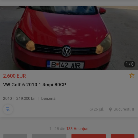
1
/
8
2.600 EUR
VW Golf 6 2010 1.4mpi 80CP
2010 | 219.000 km | benzină
26 jul.
Bucuresti, IF
1 - 28 din
133 Anunțuri