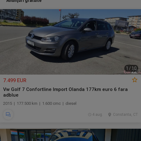
Anunţuri gratuite
1
/
10
7.499 EUR
Vw Golf 7 Confortline Import Olanda 177km euro 6 fara
adblue
2015 | 177.500 km | 1.600 cmc | diesel
4 aug.
Constanta, CT