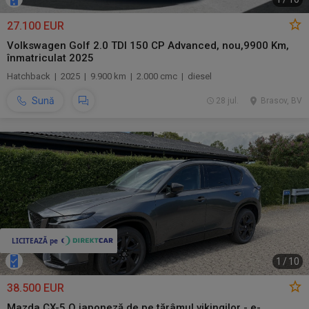
27.100 EUR
Volkswagen Golf 2.0 TDI 150 CP Advanced, nou,9900 Km,
înmatriculat 2025
Hatchback | 2025 | 9.900 km | 2.000 cmc | diesel
Sună
28 jul.
Brasov, BV
1
/
10
38.500 EUR
Mazda CX-5 O japoneză de pe tărâmul vikingilor - e-