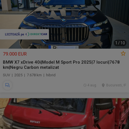
1
/
10
79.000 EUR
BMW X7 xDrive 40i|Model M Sport Pro 2025|7 locuri|7678
km|Negru Carbon metalizat
SUV | 2025 | 7.678 km | hibrid
4 aug.
Bucuresti, IF