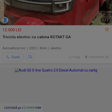
1
/
7
12.000 LEI
Triciclu electric cu cabina ROTAKT GA
Autovehicul mic | 2025 | 8 km | electric
Sună
4 aug.
Comanesti, BC