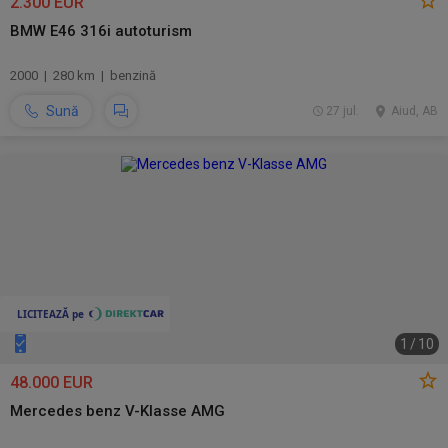
2.300 EUR
BMW E46 316i autoturism
2000 | 280 km | benzină
Sună
27 jul.
Aiud, AB
1
/
10
48.000 EUR
Mercedes benz V-Klasse AMG