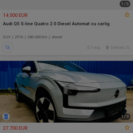
1
/
6
14.500 EUR
Audi Q5 S-line Quatro 2.0 Diesel Automat cu carlig
SUV | 2016 | 280.000 km | diesel
3 aug.
Calarasi, CL
1
/
9
27.700 EUR