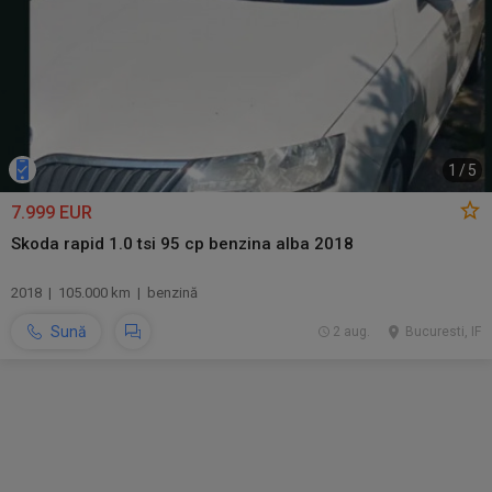
1
/
5
7.999 EUR
Skoda rapid 1.0 tsi 95 cp benzina alba 2018
2018 | 105.000 km | benzină
Sună
2 aug.
Bucuresti, IF