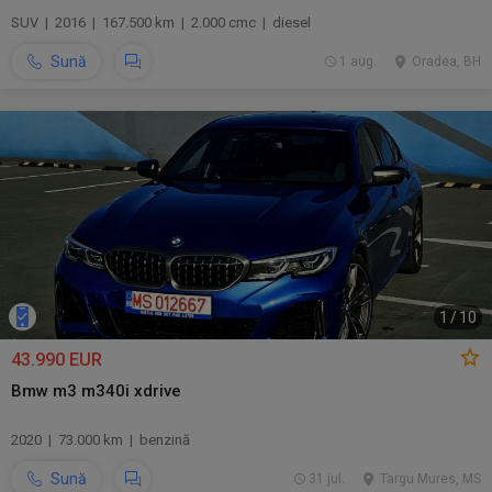
SUV | 2016 | 167.500 km | 2.000 cmc | diesel
Sună
1 aug.
Oradea, BH
1
/
10
43.990 EUR
Bmw m3 m340i xdrive
2020 | 73.000 km | benzină
Sună
31 jul.
Targu Mures, MS