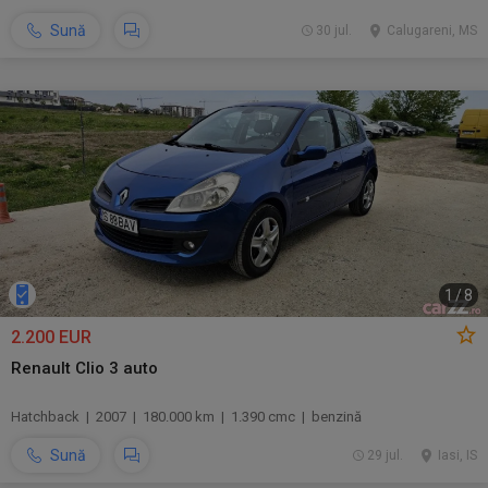
Sună
30 jul.
Calugareni, MS
1
/
8
2.200 EUR
Renault Clio 3 auto
Hatchback | 2007 | 180.000 km | 1.390 cmc | benzină
Sună
29 jul.
Iasi, IS