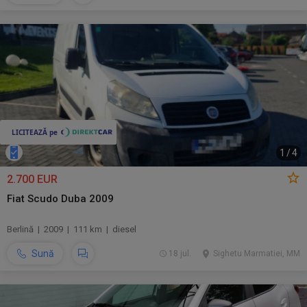
1
/
4
2.700 EUR
Fiat Scudo Duba 2009
Berlină | 2009 | 111 km | diesel
Sună
18 jul.
Sighetu Marmatiei, MM