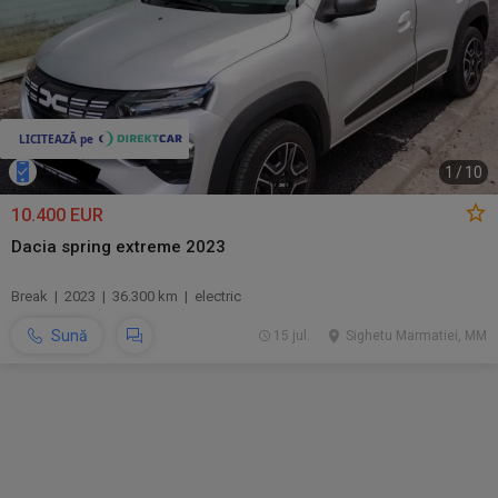
1
/
10
10.400 EUR
Dacia spring extreme 2023
Break | 2023 | 36.300 km | electric
Sună
15 jul.
Sighetu Marmatiei, MM