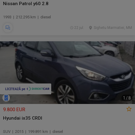
Nissan Patrol y60 2.8
1993 | 212.295 km | diesel
22 jul.
Sighetu Marmatiei, MM
1
/
8
9.800 EUR
Hyundai ix35 CRDI
SUV | 2015 | 199.891 km | diesel