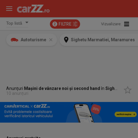
FILTRE
Vizualizare:
2
Autoturisme
Sighetu Marmatiei, Maramures
Anunțuri
Mașini de vânzare noi și second hand
în
Sighetu Marmatiei, Maramures
10 anunțuri