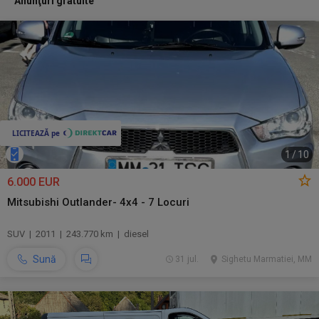
Anunţuri gratuite
1
/
10
6.000 EUR
Mitsubishi Outlander- 4x4 - 7 Locuri
SUV | 2011 | 243.770 km | diesel
Sună
31 jul.
Sighetu Marmatiei, MM