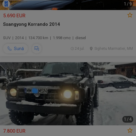
1
/
9
5.690 EUR
Ssangyong Korrando 2014
SUV | 2014 | 134.700 km | 1.998 cmc | diesel
Sună
24 jul.
Sighetu Marmatiei, MM
1
/
4
7.800 EUR