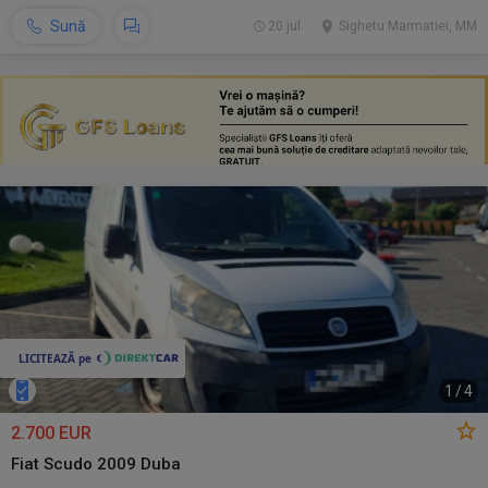
Sună
20 jul.
Sighetu Marmatiei, MM
1
/
4
2.700 EUR
Fiat Scudo 2009 Duba