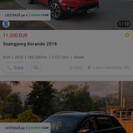
1
/
10
11.200 EUR
Ssangyong Korando 2016
SUV | 2016 | 163.200 km | 2.157 cmc | diesel
Sună
24 jul.
Sighetu Marmatiei, MM