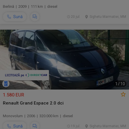
Berlină | 2009 | 111 km | diesel
Sună
20 jul.
Sighetu Marmatiei, MM
1
/
10
1.580 EUR
Renault Grand Espace 2.0 dci
Monovolum | 2006 | 320.000 km | diesel
Sună
19 jul.
Sighetu Marmatiei, MM