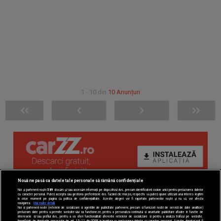
1 - 10 din
10 Anunțuri
Nouă ne pasă ca datele tale personale să rămână confidențiale
Noi și partenerii noștri
589
stocăm și/sau accesăm informații pe dispozitivul dvs., precum identificatorii cookie unici pentru prelucrarea datelor
cu caracter personal. Puteți accepta sau gestiona preferințele dvs. făcând clic mai jos, respectiv vă puteți opune utilizării unui interes legitim
în orice moment pe pagina cu politica de confidențialitate. Aceste alegeri vor fi raportate partenerilor noștri și nu vă vor afecta
navigarea.
Mai multe detalii
Noi si partenerii nostri (retelele de socializare si agentiile de publicitate partenere, precum si furnizorii nostri de servicii de date analitice)
prelucram date pentru a permite website-ului sa functioneze, pentru a personaliza continutul si anunturile publicitare afisate in functie de
interesele si/sau profilul dvs., pentru a va oferi functionalitati aferente retelelor de socializare si pentru a analiza traficul pe website.
Beneficiati de drepturile prevazute de art. 15-22 din GDPR in legatura cu prelucrarea datelor cu caracter personal. Aceste drepturi pot fi