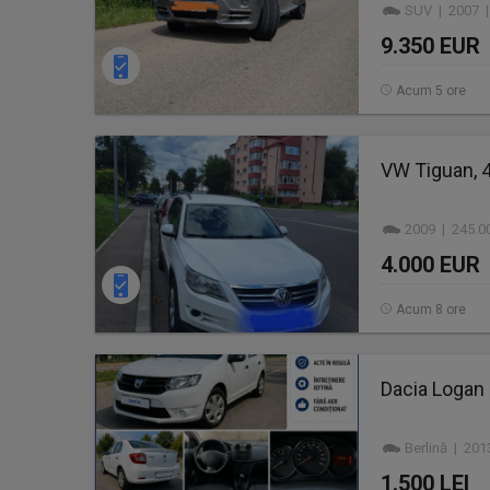
SUV | 2007 |
9.350 EUR
Acum 5 ore
VW Tiguan, 4
2009 | 245.0
4.000 EUR
Acum 8 ore
Dacia Logan
Berlină | 20
1.500 LEI