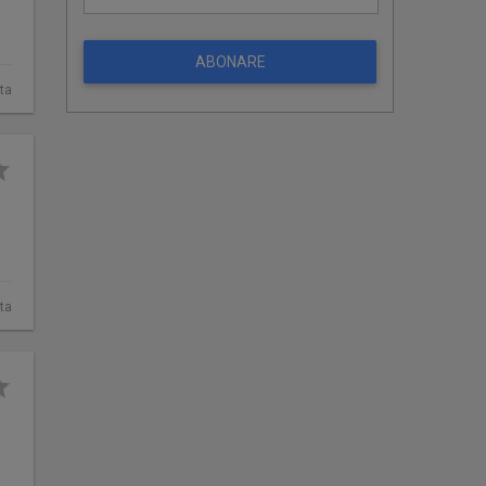
ABONARE
ta
ta