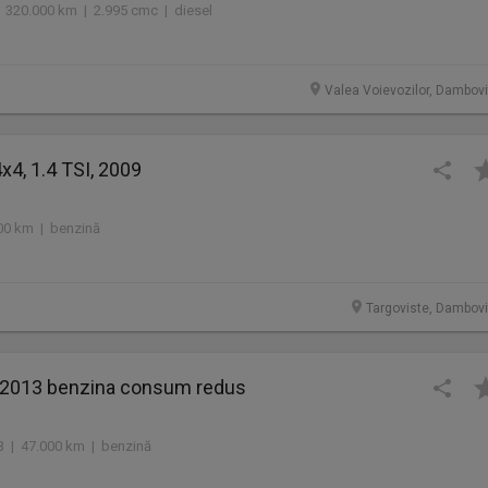
 320.000 km | 2.995 cmc | diesel
Valea Voievozilor, Dambovi
x4, 1.4 TSI, 2009
00 km | benzină
Targoviste, Dambovi
 2013 benzina consum redus
13 | 47.000 km | benzină