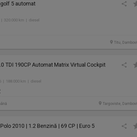
golf 5 automat
 | 320.000 km | diesel
Titu, Dambovi
.0 TDI 190CP Automat Matrix Virtual Cockpit
6 | 188.000 km | diesel
R
mână
Targoviste, Dambovi
olo 2010 | 1.2 Benzină | 69 CP | Euro 5