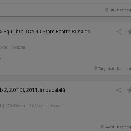
Titu, Dambovi
 5 Equilibre TCe 90 Stare Foarte Buna de
0 km | benzină
R
Targoviste, Dambovi
 2, 2.0TDI, 2011, impecabilă
1 | 270.000 km | 2.000 cmc | diesel
Gaesti, Dambovi