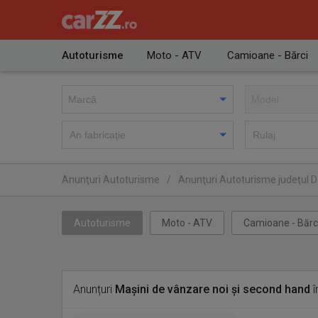
Autoturisme
Moto - ATV
Camioane - Bărci
Anunţuri Autoturisme
/
Anunţuri Autoturisme judeţul 
Autoturisme
Moto - ATV
Camioane - Bărc
Anunțuri
Mașini de vânzare noi și second hand
î