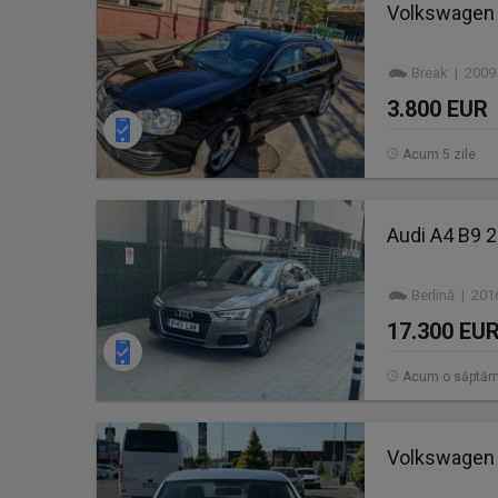
Volkswagen 
Break | 2009
3.800 EUR
Acum 5 zile
Audi A4 B9 2
Berlină | 201
17.300 EU
Acum o săptă
Volkswagen P