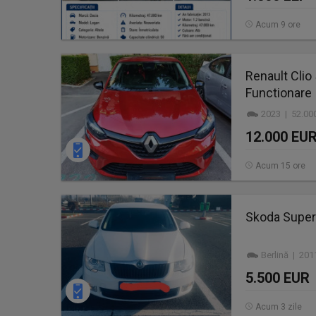
Acum 9 ore
Renault Clio
Functionare
2023 | 52.00
12.000 EU
Acum 15 ore
Skoda Superb
Berlină | 201
5.500 EUR
Acum 3 zile