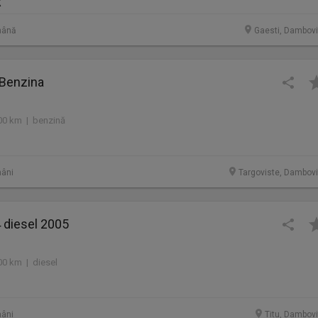
R
mână
Gaesti, Dambovi
 Benzina
00 km | benzină
âni
Targoviste, Dambovi
 diesel 2005
00 km | diesel
âni
Titu, Dambovi