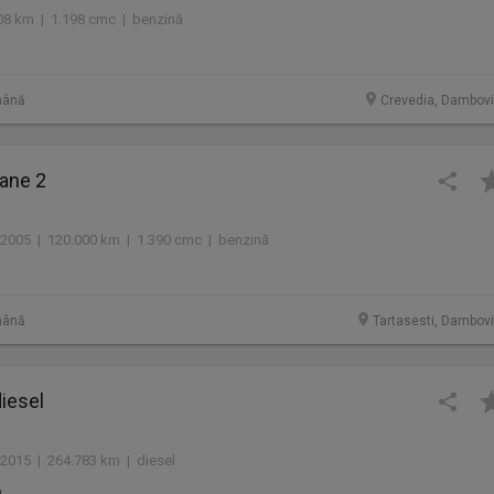
08 km | 1.198 cmc | benzină
mână
Crevedia, Dambovi
ane 2
2005 | 120.000 km | 1.390 cmc | benzină
mână
Tartasesti, Dambovi
diesel
2015 | 264.783 km | diesel