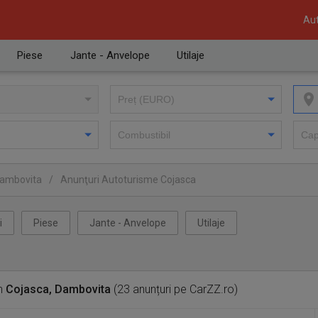
Aut
Piese
Jante - Anvelope
Utilaje
Dambovita
/
Anunţuri Autoturisme Cojasca
i
Piese
Jante - Anvelope
Utilaje
n
Cojasca, Dambovita
(23 anunțuri pe CarZZ.ro)