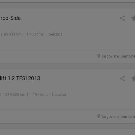
Drop-Side
 | 89.411 km | 1.400 cmc | benzină
Targoviste, Dambovi
lift 1.2 TFSI 2013
 | 239.620 km | 1.197 cmc | benzină
Targoviste, Dambovi