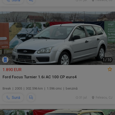
Sună
31 jul.
Feleacu, CJ
1
/
10
1.890 EUR
Ford Focus Turnier 1.6i AC 100 CP euro4
Break | 2005 | 302.596 km | 1.596 cmc | benzină
Sună
31 jul.
Feleacu, CJ