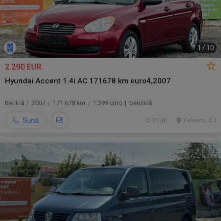
1
/
10
2.290 EUR
Hyundai Accent 1.4i AC 171678 km euro4,2007
Berlină | 2007 | 171.678 km | 1.399 cmc | benzină
Sună
31 jul.
Feleacu, CJ