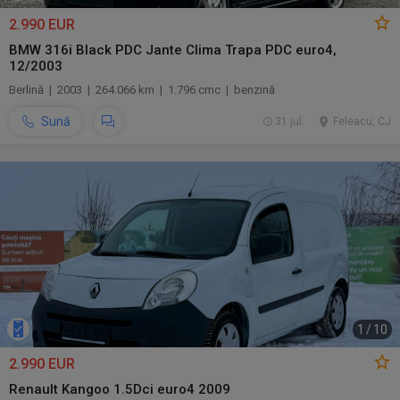
2.990 EUR
BMW 316i Black PDC Jante Clima Trapa PDC euro4,
12/2003
Berlină | 2003 | 264.066 km | 1.796 cmc | benzină
Sună
31 jul.
Feleacu, CJ
1
/
10
2.990 EUR
Renault Kangoo 1.5Dci euro4 2009