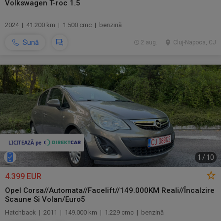
Volkswagen T-roc 1.5
2024 | 41.200 km | 1.500 cmc | benzină
Sună
2 aug.
Cluj-Napoca, CJ
1
/
10
4.399 EUR
Opel Corsa//Automata//Facelift//149.000KM Reali//Încalzire
Scaune Si Volan/Euro5
Hatchback | 2011 | 149.000 km | 1.229 cmc | benzină