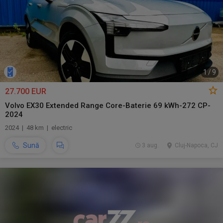
1
/
9
27.700 EUR
Volvo EX30 Extended Range Core-Baterie 69 kWh-272 CP-
2024
2024 | 48 km | electric
Sună
3 aug.
Cluj-Napoca, CJ