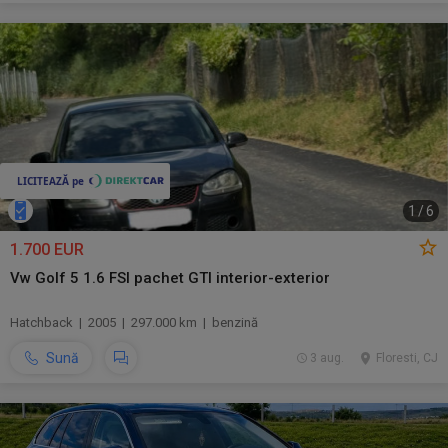
1
/
6
1.700 EUR
Vw Golf 5 1.6 FSI pachet GTI interior-exterior
Hatchback | 2005 | 297.000 km | benzină
Sună
3 aug.
Floresti, CJ