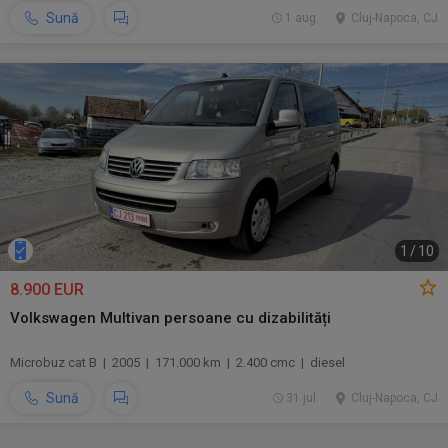
Sună
1 aug.
Cluj-Napoca, CJ
1
/
10
8.900 EUR
Volkswagen Multivan persoane cu dizabilități
Microbuz cat B | 2005 | 171.000 km | 2.400 cmc | diesel
Sună
31 jul.
Cluj-Napoca, CJ