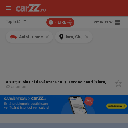
FILTRE
Vizualizare:
2
Autoturisme
Iara, Cluj
Anunțuri
Mașini de vânzare noi și second hand
în
Iara, Cluj
82 anunțuri