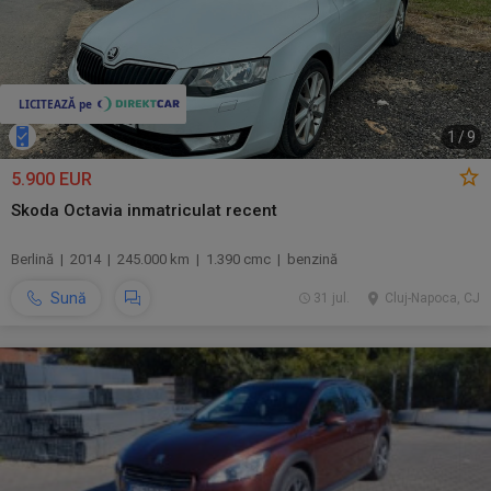
1
/
9
5.900 EUR
Skoda Octavia inmatriculat recent
Berlină | 2014 | 245.000 km | 1.390 cmc | benzină
Sună
31 jul.
Cluj-Napoca, CJ