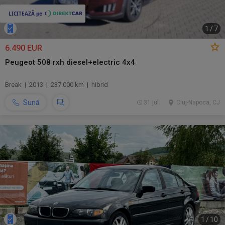
1
/
7
6.490 EUR
Peugeot 508 rxh diesel+electric 4x4
Break | 2013 | 237.000 km | hibrid
Sună
31 jul.
Cluj-Napoca, CJ
1
/
10