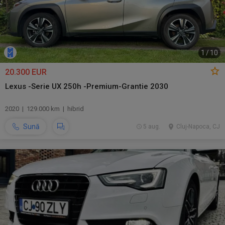
1
/
10
20.300 EUR
Lexus -Serie UX 250h -Premium-Grantie 2030
2020 | 129.000 km | hibrid
Sună
5 aug.
Cluj-Napoca, CJ