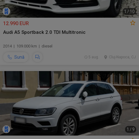
1
/
10
12.990 EUR
Audi A5 Sportback 2.0 TDI Multitronic
2014 | 109.000 km | diesel
Sună
5 aug.
Cluj-Napoca, CJ
1
/
9