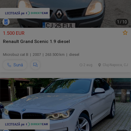
1
/
10
1.500 EUR
Renault Grand Scenic 1.9 diesel
Microbuz cat B | 2007 | 263.500 km | diesel
Sună
2 aug.
Cluj-Napoca, CJ