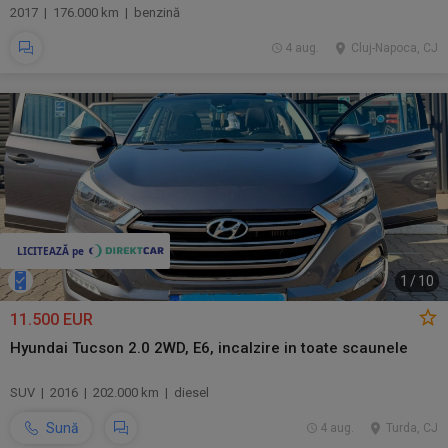
2017 | 176.000 km | benzină
4 aug.
Cluj-Napoca, CJ
1
/
10
11.500 EUR
Hyundai Tucson 2.0 2WD, E6, incalzire in toate scaunele
SUV | 2016 | 202.000 km | diesel
Sună
4 aug.
Turda, CJ