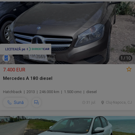
1
/
10
7.400 EUR
Mercedes A 180 diesel
Hatchback | 2013 | 246.000 km | 1.500 cmc | diesel
Sună
31 jul.
Cluj-Napoca, CJ