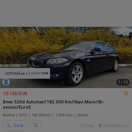
1
/
10
10.150 EUR
Bmw 520d Automat//182.000 Km//Navi Mare//Bi-
xenon//Euro5
Berlină | 2012 | 182.000 km | 1.995 cmc | diesel
Sună
3 aug.
Cluj-Napoca, CJ