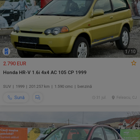
1
/
10
2.790 EUR
Honda HR-V 1.6i 4x4 AC 105 CP 1999
SUV | 1999 | 201.257 km | 1.590 cmc | benzină
Sună
31 jul.
Feleacu, CJ