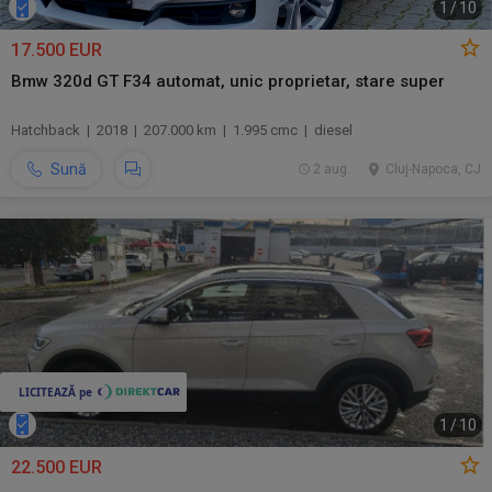
1
/
10
17.500 EUR
Bmw 320d GT F34 automat, unic proprietar, stare super
Hatchback | 2018 | 207.000 km | 1.995 cmc | diesel
Sună
2 aug.
Cluj-Napoca, CJ
1
/
10
22.500 EUR