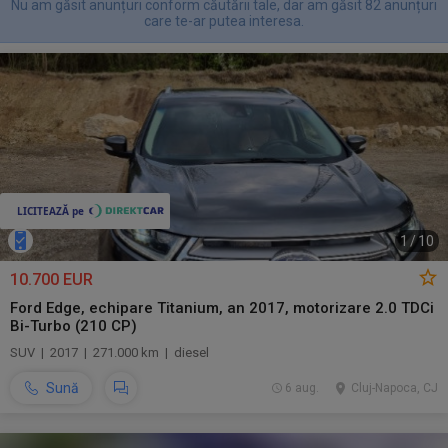
Nu am găsit anunțuri conform căutării tale, dar am găsit 82 anunțuri
care te-ar putea interesa.
1
/
10
10.700 EUR
Ford Edge, echipare Titanium, an 2017, motorizare 2.0 TDCi
Bi-Turbo (210 CP)
SUV | 2017 | 271.000 km | diesel
Sună
6 aug.
Cluj-Napoca, CJ