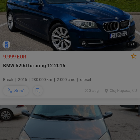
1
/
9
9.999 EUR
BMW 520d toruring 12.2016
Break | 2016 | 230.000 km | 2.000 cmc | diesel
Sună
3 aug.
Cluj-Napoca, CJ