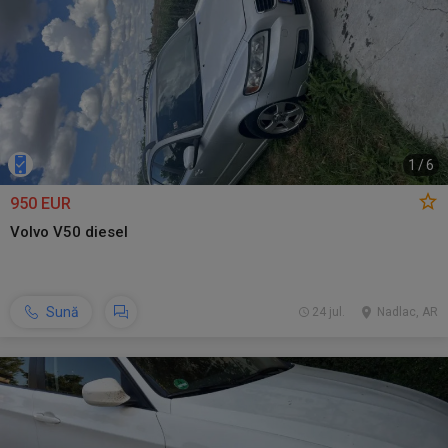
1
/
6
950 EUR
Volvo V50 diesel
Sună
24 jul.
Nadlac, AR