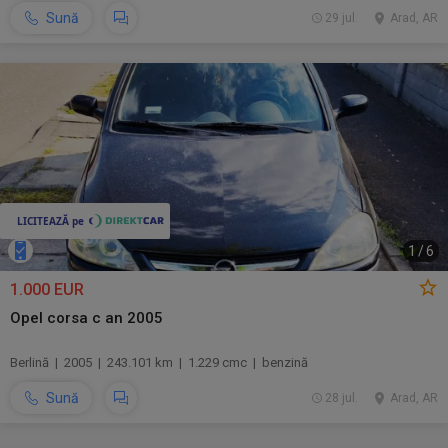
Sună
29 jul.
Arad, AR
1
/
6
1.000 EUR
Opel corsa c an 2005
Berlină | 2005 | 243.101 km | 1.229 cmc | benzină
Sună
28 jul.
Arad, AR