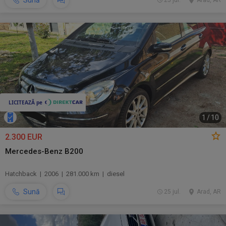
Sună
25 jul.
Arad, AR
1
/
10
2.300 EUR
Mercedes-Benz B200
Hatchback | 2006 | 281.000 km | diesel
Sună
25 jul.
Arad, AR