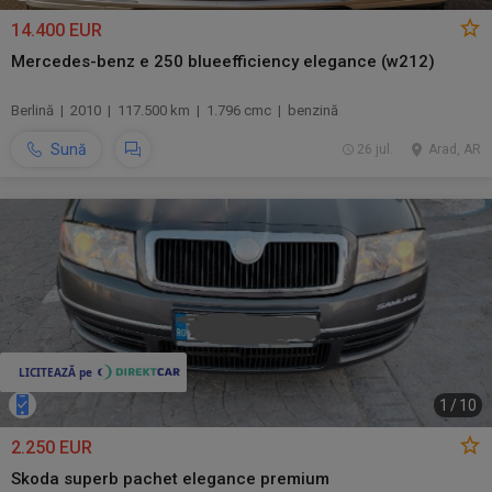
14.400 EUR
Mercedes-benz e 250 blueefficiency elegance (w212)
Berlină | 2010 | 117.500 km | 1.796 cmc | benzină
Sună
26 jul.
Arad, AR
1
/
10
2.250 EUR
Skoda superb pachet elegance premium