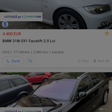
1
/
7
4.400 EUR
BMW 318i E91 Facelift 2.0 Lci
2010 | 171.000 km | 2.000 cmc | benzină
Sună
24 jul.
Arad, AR