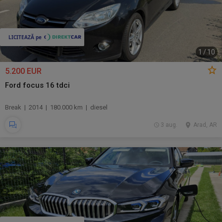
1
/
10
5.200 EUR
Ford focus 16 tdci
Break | 2014 | 180.000 km | diesel
3 aug.
Arad, AR