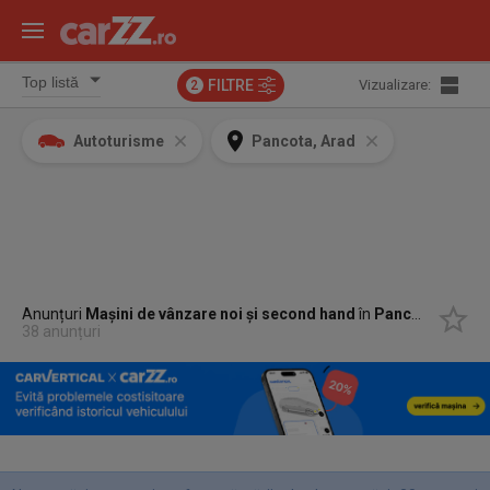
FILTRE
Vizualizare:
2
Autoturisme
Pancota, Arad
Anunțuri
Mașini de vânzare noi și second hand
în
Pancota, Arad
38 anunțuri