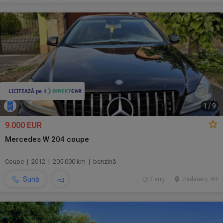
1
/
9
9.000 EUR
Mercedes W 204 coupe
Coupe | 2012 | 205.000 km | benzină
Sună
2 aug.
Zadareni, AR