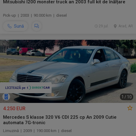
Mitsubishi l200 monster truck an 2003 full kit de înălțare
Pick-up | 2003 | 90.000 km | diesel
Sună
29 jul.
Arad, AR
1
/
10
4.250 EUR
Mercedes S klasse 320 V6 CDI 225 cp An 2009 Cutie
automata 7G-tronic
Limuzină | 2009 | 190.000 km | diesel