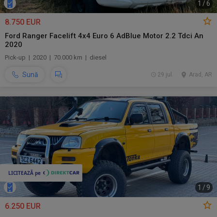
1
/
6
8.750 EUR
Ford Ranger Facelift 4x4 Euro 6 AdBlue Motor 2.2 Tdci An
2020
Pick-up | 2020 | 70.000 km | diesel
Sună
29 jul.
Arad, AR
1
/
9
6.250 EUR