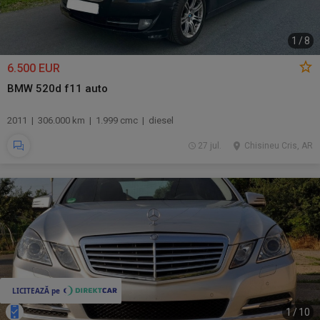
1
/
8
6.500 EUR
BMW 520d f11 auto
2011 | 306.000 km | 1.999 cmc | diesel
27 jul.
Chisineu Cris, AR
1
/
10