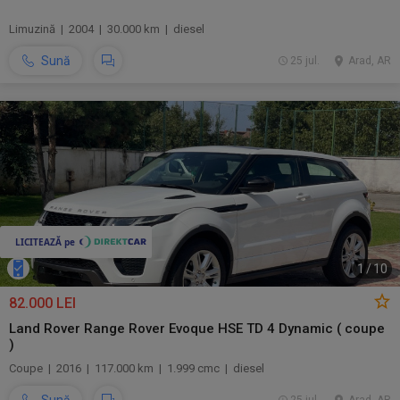
Limuzină | 2004 | 30.000 km | diesel
Sună
25 jul.
Arad, AR
1
/
10
82.000 LEI
Land Rover Range Rover Evoque HSE TD 4 Dynamic ( coupe
)
Coupe | 2016 | 117.000 km | 1.999 cmc | diesel