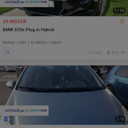
1
/
10
29.900 EUR
BMW 320e Plug in Hybrid
Berlină | 2023 | 33.500 km | hibrid
3 aug.
Arad, AR
1
/
6