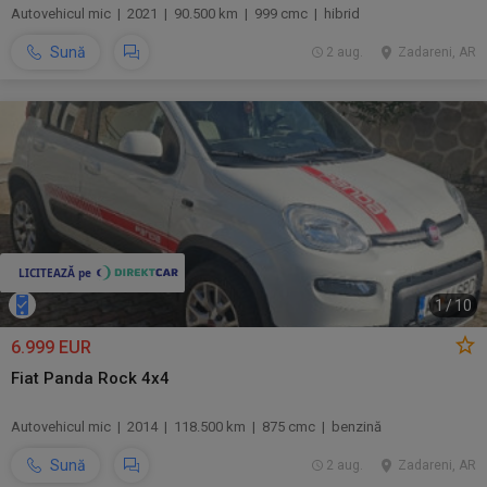
Autovehicul mic | 2021 | 90.500 km | 999 cmc | hibrid
Sună
2 aug.
Zadareni, AR
1
/
10
6.999 EUR
Fiat Panda Rock 4x4
Autovehicul mic | 2014 | 118.500 km | 875 cmc | benzină
Sună
2 aug.
Zadareni, AR