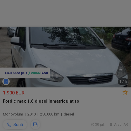
1
/
6
1.900 EUR
Ford c max 1.6 diesel înmatriculat ro
Monovolum | 2010 | 250.000 km | diesel
Sună
30 jul.
Arad, AR