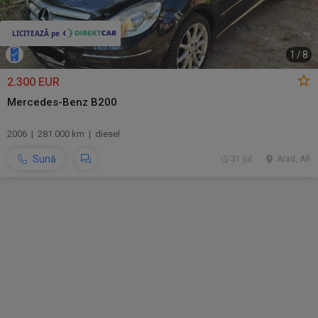
1
/
8
2.300 EUR
Mercedes-Benz B200
2006 | 281.000 km | diesel
Sună
31 jul.
Arad, AR