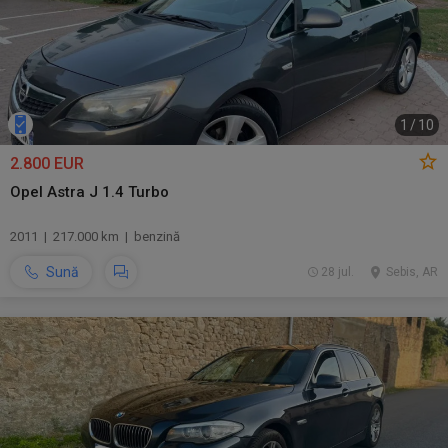
1
/
10
2.800 EUR
Opel Astra J 1.4 Turbo
2011 | 217.000 km | benzină
Sună
28 jul.
Sebis, AR