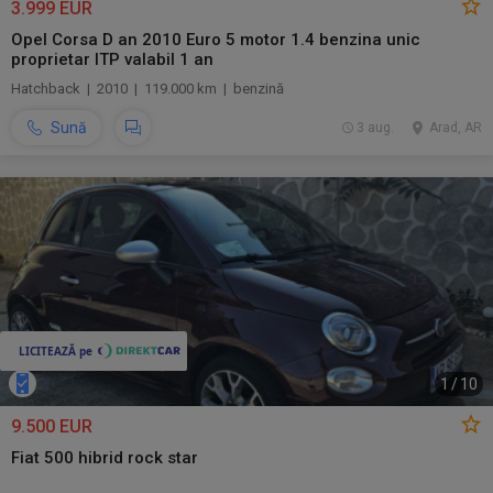
3.999 EUR
Opel Corsa D an 2010 Euro 5 motor 1.4 benzina unic
proprietar ITP valabil 1 an
Hatchback | 2010 | 119.000 km | benzină
Sună
3 aug.
Arad, AR
1
/
10
9.500 EUR
Fiat 500 hibrid rock star