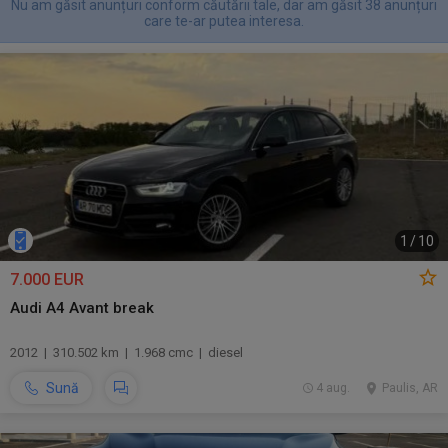
Nu am găsit anunțuri conform căutării tale, dar am găsit 38 anunțuri
care te-ar putea interesa.
1
/
10
7.000 EUR
Audi A4 Avant break
2012 | 310.502 km | 1.968 cmc | diesel
Sună
4 aug.
Paulis, AR