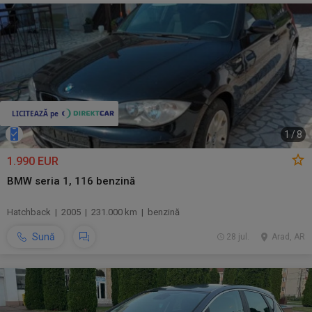
1
/
8
1.990 EUR
BMW seria 1, 116 benzină
Hatchback | 2005 | 231.000 km | benzină
Sună
28 jul.
Arad, AR