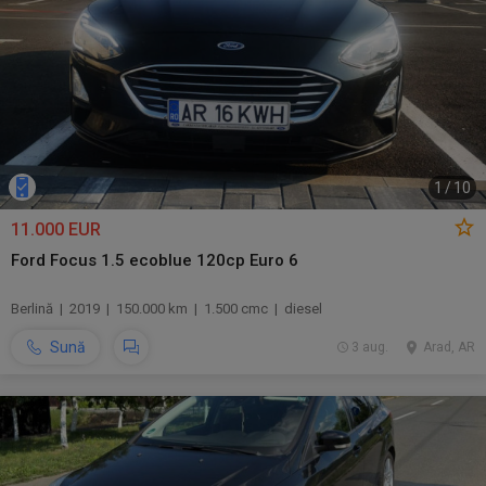
1
/
10
11.000 EUR
Ford Focus 1.5 ecoblue 120cp Euro 6
Berlină | 2019 | 150.000 km | 1.500 cmc | diesel
Sună
3 aug.
Arad, AR