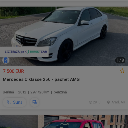
1
/
8
7.500 EUR
Mercedes C klasse 250 - pachet AMG
Berlină | 2012 | 297.420 km | benzină
Sună
29 jul.
Arad, AR