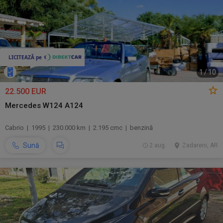
1
/
10
22.500 EUR
Mercedes W124 A124
Cabrio | 1995 | 230.000 km | 2.195 cmc | benzină
Sună
2 aug.
Zadareni, AR