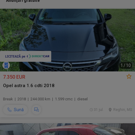
Anunţuri gratuite
1
/
10
7.350 EUR
Opel astra 1.6 cdti 2018
Break | 2018 | 244.000 km | 1.599 cmc | diesel
Sună
31 jul.
Reghin, MS