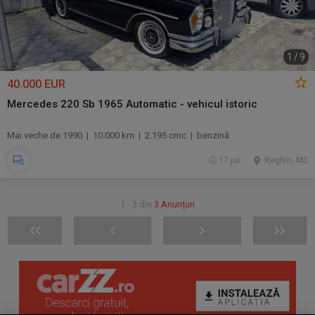
1
/
9
40.000 EUR
Mercedes 220 Sb 1965 Automatic - vehicul istoric
Mai veche de 1990 | 10.000 km | 2.195 cmc | benzină
17 jul.
Reghin, MS
1 - 3 din
3 Anunțuri