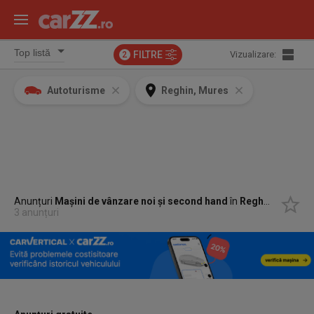
FILTRE
Vizualizare:
2
Autoturisme
Reghin, Mures
Anunțuri
Mașini de vânzare noi și second hand
în
Reghin, Mures
3 anunțuri