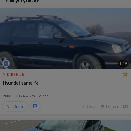
Anunţuri gratuite
1
/
9
2.000 EUR
Hyundai santa fe
2006 | 186.467 km | diesel
Sună
2 aug.
Tarnaveni, MS