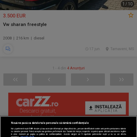
1
/
10
3.500 EUR
Vw sharan freestyle
2008 | 216 km | diesel
17 jun.
Tarnaveni, MS
1 - 4 din
4 Anunțuri
Nouă ne pasă ca datele tale personale să rămână confidențiale
Noi și partenerii noștri
589
stocăm și/sau accesăm informații pe dispozitivul dvs., precum identificatorii cookie unici pentru prelucrarea datelor
cu caracter personal. Puteți accepta sau gestiona preferințele dvs. făcând clic mai jos, respectiv vă puteți opune utilizării unui interes legitim
în orice moment pe pagina cu politica de confidențialitate. Aceste alegeri vor fi raportate partenerilor noștri și nu vă vor afecta
navigarea.
Mai multe detalii