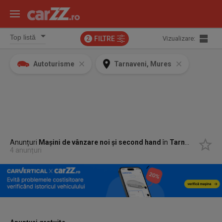
FILTRE
Vizualizare:
2
Autoturisme
Tarnaveni, Mures
Anunțuri
Mașini de vânzare noi și second hand
în
Tarnaveni, Mures
4 anunțuri