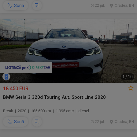
Sună
22 jul.
Oradea, BH
1
/
10
18.450 EUR
BMW Seria 3 320d Touring Aut. Sport Line 2020
Break | 2020 | 185.600 km | 1.995 cmc | diesel
Sună
22 jul.
Oradea, BH