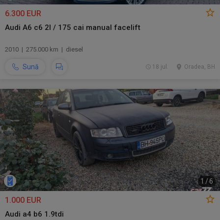
6.300 EUR
Audi A6 c6 2l / 175 cai manual facelift
2010 | 275.000 km | diesel
Sună
18 jul.
Oradea, BH
1
/
6
1.000 EUR
Audi a4 b6 1.9tdi