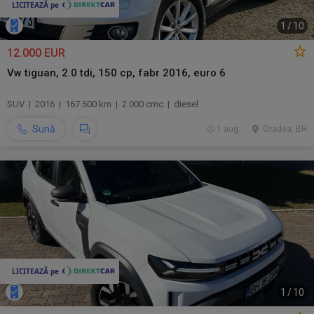
1
/
10
12.000 EUR
Vw tiguan, 2.0 tdi, 150 cp, fabr 2016, euro 6
SUV | 2016 | 167.500 km | 2.000 cmc | diesel
Sună
1 aug.
Oradea, BH
1
/
10