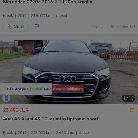
Mercedes C220d 2016 2.2 170cp 4matic
Break | 2016 | 238.000 km | diesel
Sună
24 jul.
Oradea, BH
1
/
10
23.490 EUR
Audi A6 Avant 45 TDI quattro tiptronic sport
Break | 2019 | 203.000 km | 2.996 cmc | diesel