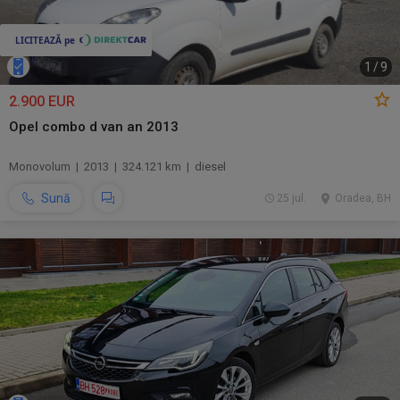
1
/
9
2.900 EUR
Opel combo d van an 2013
Monovolum | 2013 | 324.121 km | diesel
Sună
25 jul.
Oradea, BH