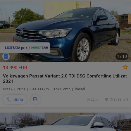
1
/
10
13.990 EUR
Volkswagen Passat Variant 2.0 TDI DSG Comfortline Utilizat
2021
Break | 2021 | 198.000 km | 1.968 cmc | diesel
Sună
22 jul.
Oradea, BH