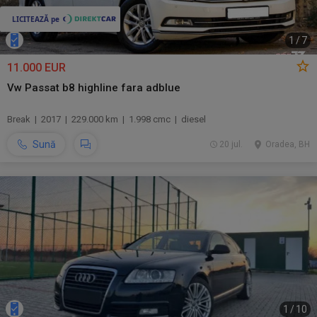
1
/
7
11.000 EUR
Vw Passat b8 highline fara adblue
Break | 2017 | 229.000 km | 1.998 cmc | diesel
Sună
20 jul.
Oradea, BH
1
/
10