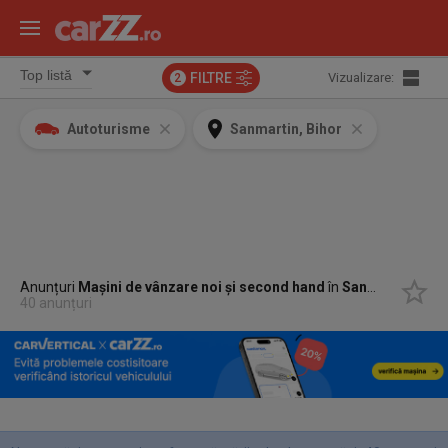
FILTRE
Vizualizare:
2
Autoturisme
Sanmartin, Bihor
Anunțuri
Mașini de vânzare noi și second hand
în
Sanmartin, Bihor
40 anunțuri