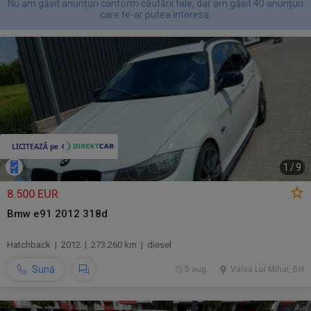
Nu am găsit anunțuri conform căutării tale, dar am găsit 40 anunțuri
care te-ar putea interesa.
1
/
9
8.500 EUR
Bmw e91 2012 318d
Hatchback | 2012 | 273.260 km | diesel
Sună
5 aug.
Valea Lui Mihai, BH