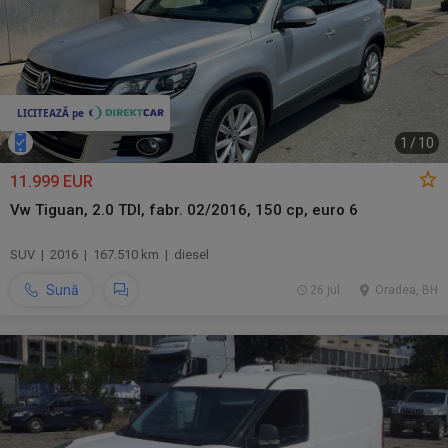
1
/
10
11.999 EUR
Vw Tiguan, 2.0 TDI, fabr. 02/2016, 150 cp, euro 6
SUV | 2016 | 167.510 km | diesel
Sună
26 jul.
Oradea, BH