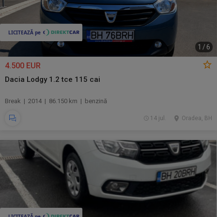
1
/
6
4.500 EUR
Dacia Lodgy 1.2 tce 115 cai
Break | 2014 | 86.150 km | benzină
14 jul.
Oradea, BH