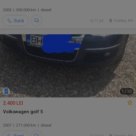
2003 | 300.000 km | diesel
Sună
17 jul.
Oradea, BH
1
/
10
2.400 LEI
Volkswagen golf 5
2007 | 271.000 km | diesel