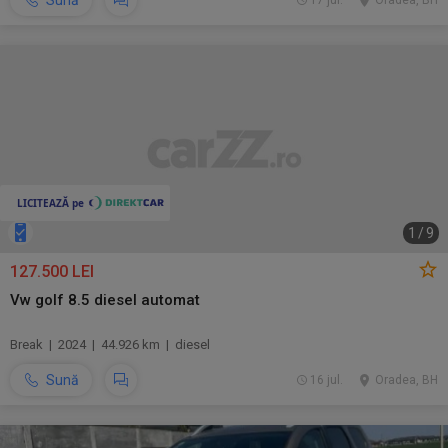
Sună
17 jul.
Oradea, BH
1
/
9
127.500 LEI
Vw golf 8.5 diesel automat
Break | 2024 | 44.926 km | diesel
Sună
16 jul.
Oradea, BH