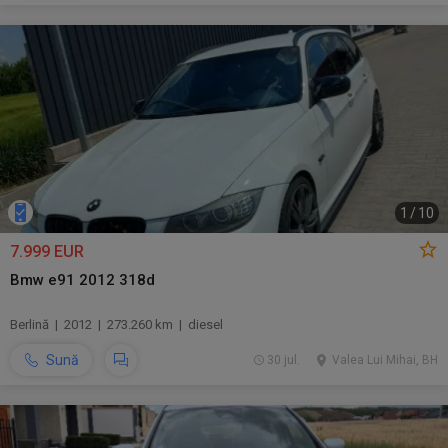
1
/
10
7.999 EUR
Bmw e91 2012 318d
Berlină | 2012 | 273.260 km | diesel
Sună
30 jul.
Valea Lui Mihai, BH