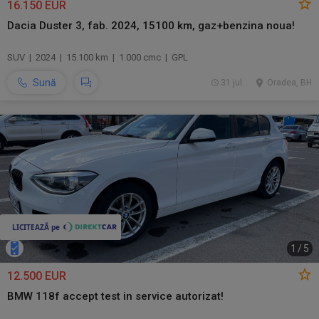
16.150 EUR
Dacia Duster 3, fab. 2024, 15100 km, gaz+benzina noua!
SUV | 2024 | 15.100 km | 1.000 cmc | GPL
Sună
31 jul.
Oradea, BH
1
/
5
12.500 EUR
BMW 118f accept test in service autorizat!