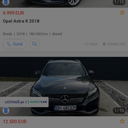
1
/
10
6.999 EUR
Opel Astra K 2018
Break | 2018 | 183.000 km | diesel
Sună
24 jul.
Oradea, BH
1
/
10
12.500 EUR