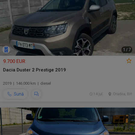
1
/
7
9.700 EUR
Dacia Duster 2 Prestige 2019
2019 | 146.000 km | diesel
Sună
14 jul.
Oradea, BH