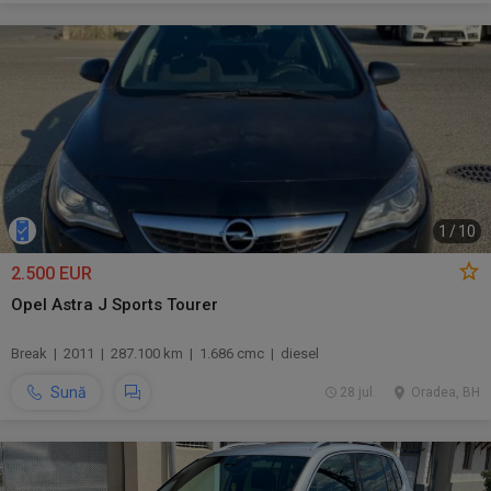
1
/
10
2.500 EUR
Opel Astra J Sports Tourer
Break | 2011 | 287.100 km | 1.686 cmc | diesel
Sună
28 jul.
Oradea, BH