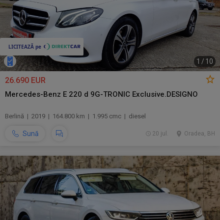
1
/
10
26.690 EUR
Mercedes-Benz E 220 d 9G-TRONIC Exclusive.DESIGNO
Berlină | 2019 | 164.800 km | 1.995 cmc | diesel
Sună
20 jul.
Oradea, BH