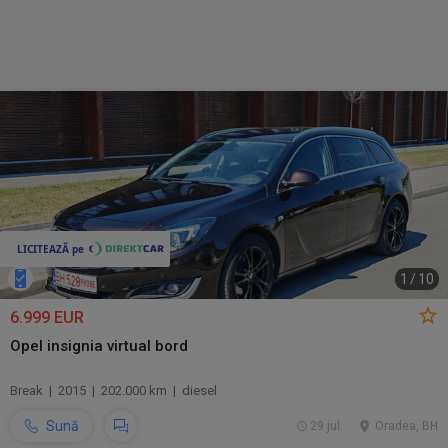
1
/
10
6.999 EUR
Opel insignia virtual bord
Break | 2015 | 202.000 km | diesel
Sună
29 jul.
Oradea, BH