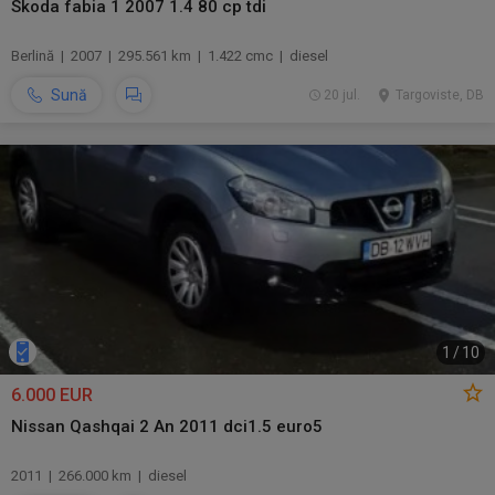
Skoda fabia 1 2007 1.4 80 cp tdi
Berlină | 2007 | 295.561 km | 1.422 cmc | diesel
Sună
20 jul.
Targoviste, DB
1
/
10
6.000 EUR
Nissan Qashqai 2 An 2011 dci1.5 euro5
2011 | 266.000 km | diesel