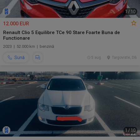
1
/
10
12.000 EUR
Renault Clio 5 Equilibre TCe 90 Stare Foarte Buna de
Functionare
2023 | 52.000 km | benzină
Sună
5 aug.
Targoviste, DB
1
/
10