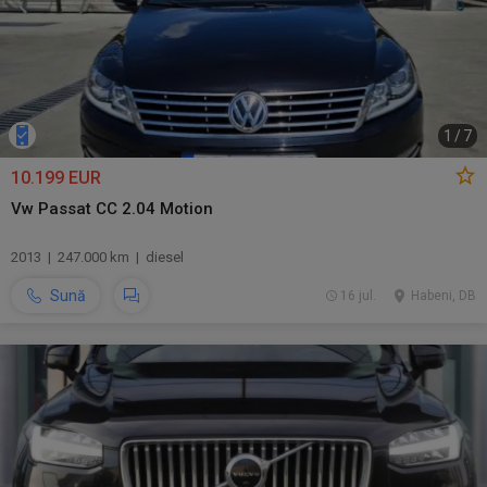
1
/
7
10.199 EUR
Vw Passat CC 2.04 Motion
2013 | 247.000 km | diesel
Sună
16 jul.
Habeni, DB