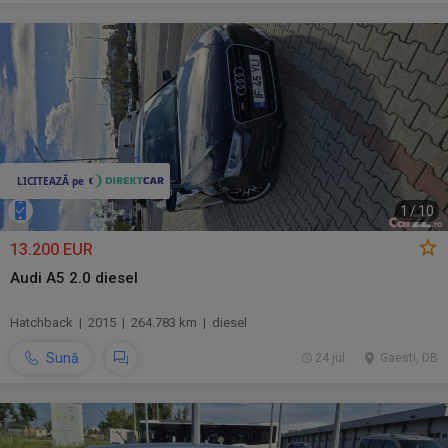
1
/
10
13.200 EUR
Audi A5 2.0 diesel
Hatchback | 2015 | 264.783 km | diesel
Sună
24 jul.
Gaesti, DB