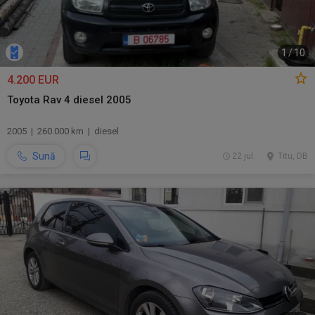
1
/
10
4.200 EUR
Toyota Rav 4 diesel 2005
2005 | 260.000 km | diesel
Sună
22 jul.
Titu, DB