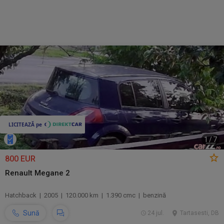
1
/
7
800 EUR
Renault Megane 2
Hatchback | 2005 | 120.000 km | 1.390 cmc | benzină
Sună
24 jul.
Tartasesti, DB