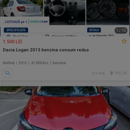
1
/
10
1.500 LEI
Dacia Logan 2013 benzina consum redus
Berlină | 2013 | 47.000 km | benzină
5 aug.
Titu, DB