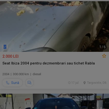
1
/
6
2.000 LEI
Seat Ibiza 2004 pentru dezmembrari sau tichet Rabla
2004 | 300.000 km | diesel
Sună
17 jul.
Targoviste, DB