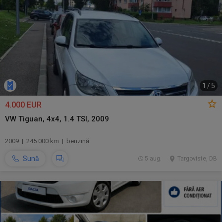
1
/
5
4.000 EUR
VW Tiguan, 4x4, 1.4 TSI, 2009
2009 | 245.000 km | benzină
Sună
5 aug.
Targoviste, DB