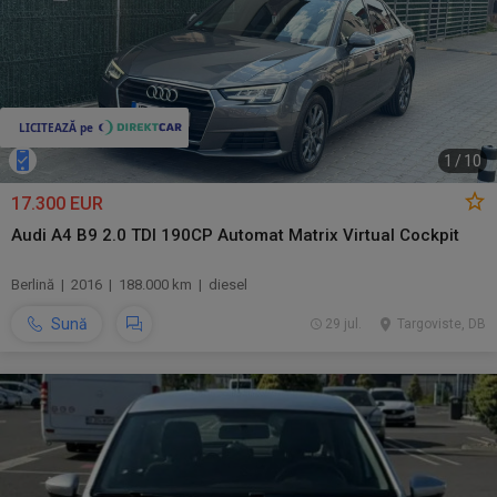
1
/
10
17.300 EUR
Audi A4 B9 2.0 TDI 190CP Automat Matrix Virtual Cockpit
Berlină | 2016 | 188.000 km | diesel
Sună
29 jul.
Targoviste, DB