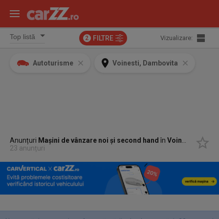
FILTRE
Vizualizare:
2
Autoturisme
Voinesti, Dambovita
Anunțuri
Mașini de vânzare noi și second hand
în
Voinesti, Dambovita
23 anunțuri