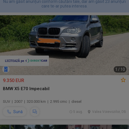
Nu am găsit anunțuri conform căutării tale, dar am găsit 23 anunțuri
care te-ar putea interesa.
1
/
10
9.350 EUR
BMW X5 E70 Impecabil
SUV | 2007 | 320.000 km | 2.995 cmc | diesel
Sună
5 aug.
Valea Voievozilor, DB