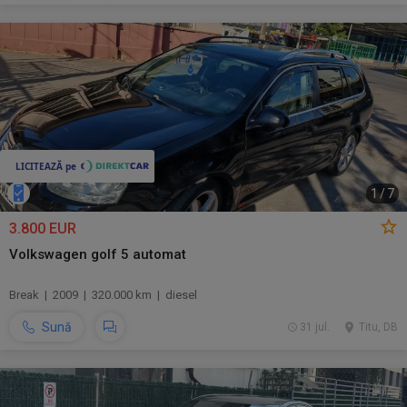
1
/
7
3.800 EUR
Volkswagen golf 5 automat
Break | 2009 | 320.000 km | diesel
Sună
31 jul.
Titu, DB