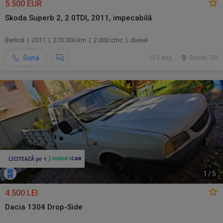
5.500 EUR
Skoda Superb 2, 2.0TDI, 2011, impecabilă
Berlină | 2011 | 270.000 km | 2.000 cmc | diesel
Sună
2 aug.
Gaesti, DB
1
/
5
4.500 LEI
Dacia 1304 Drop-Side