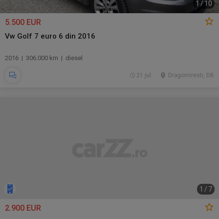
1
/
10
5.500 EUR
Vw Golf 7 euro 6 din 2016
2016 | 306.000 km | diesel
21 jul.
Dragomiresti, DB
1
/
7
2.900 EUR