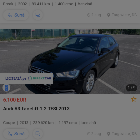
Break | 2002 | 89.411 km | 1.400 cmc | benzină
Sună
2 aug.
Targoviste, DB
1
/
9
6.100 EUR
Audi A3 facelift 1.2 TFSI 2013
Coupe | 2013 | 239.620 km | 1.197 cmc | benzină
Sună
2 aug.
Targoviste, DB