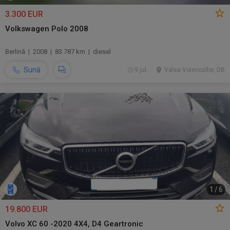
3.300 EUR
Volkswagen Polo 2008
Berlină | 2008 | 83.787 km | diesel
Sună
9 jul.
Valea Voievozilor, DB
1
/
6
19.800 EUR
Volvo XC 60 -2020 4X4, D4 Geartronic