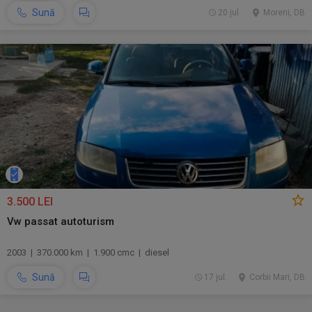
Sună
20 jul.
Moreni, DB
3.500 LEI
Vw passat autoturism
2003 | 370.000 km | 1.900 cmc | diesel
Sună
17 jul.
Corbii Mari, DB