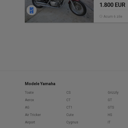
1.800 EUR
Acum 6 zile
Modele Yamaha
Toate
CS
Grizzly
Aerox
CT
GT
AG
CT1
GTS
Air Tricker
Cute
HS
Airport
Cygnus
IT