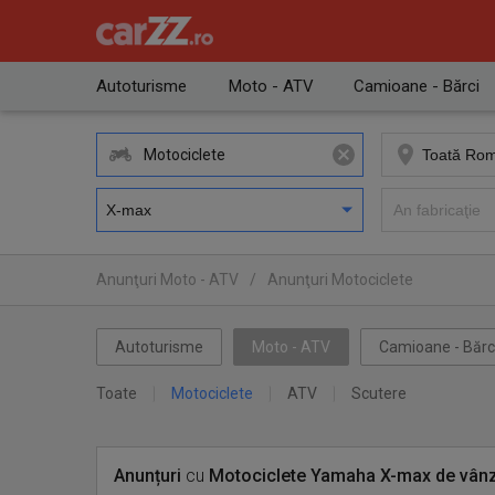
Autoturisme
Moto - ATV
Camioane - Bărci
Motociclete
Anunţuri Moto - ATV
/
Anunţuri Motociclete
Autoturisme
Moto - ATV
Camioane - Bărc
Toate
Motociclete
ATV
Scutere
Anunțuri
cu
Motociclete
Yamaha X-max
de vân