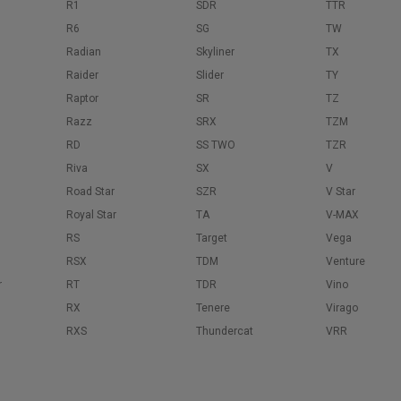
R1
SDR
TTR
R6
SG
TW
Radian
Skyliner
TX
Raider
Slider
TY
Raptor
SR
TZ
Razz
SRX
TZM
RD
SS TWO
TZR
Riva
SX
V
Road Star
SZR
V Star
Royal Star
TA
V-MAX
RS
Target
Vega
RSX
TDM
Venture
r
RT
TDR
Vino
RX
Tenere
Virago
RXS
Thundercat
VRR