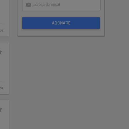
ABONARE
fov
ba