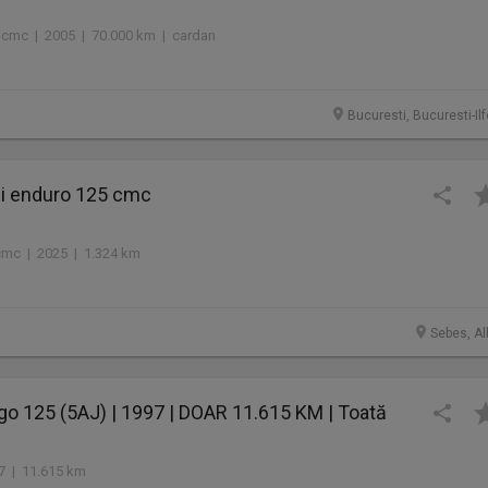
0 cmc | 2005 | 70.000 km | cardan
Bucuresti, Bucuresti-Il
i enduro 125 cmc
cmc | 2025 | 1.324 km
Sebes, Al
o 125 (5AJ) | 1997 | DOAR 11.615 KM | Toată
1
97 | 11.615 km