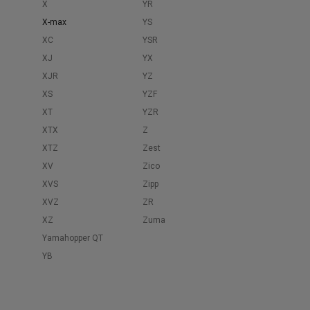
X
YR
X-max
YS
XC
YSR
XJ
YX
XJR
YZ
XS
YZF
XT
YZR
XTX
Z
XTZ
Zest
XV
Zico
XVS
Zipp
XVZ
ZR
XZ
Zuma
Yamahopper QT
YB