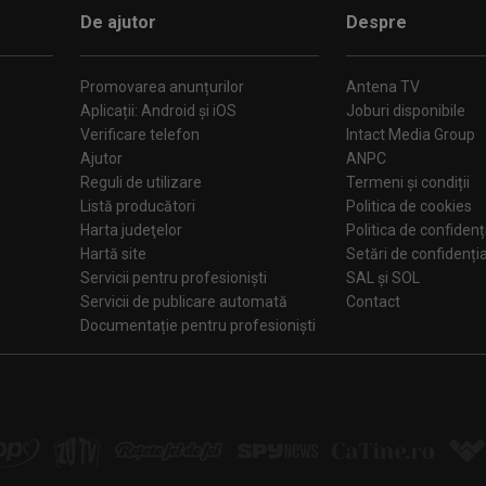
De ajutor
Despre
Promovarea anunțurilor
Antena TV
Aplicații: Android și iOS
Joburi disponibile
Verificare telefon
Intact Media Group
Ajutor
ANPC
Reguli de utilizare
Termeni și condiții
Listă producători
Politica de cookies
Harta judeţelor
Politica de confidenț
Hartă site
Setări de confiden
Servicii pentru profesioniști
SAL și SOL
Servicii de publicare automată
Contact
Documentație pentru profesioniști