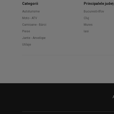
Categorii
Principalele județ
Autoturisme
Bucuresti-Ilfov
Moto - ATV
Cluj
Camioane - Bărci
Mures
Piese
Iasi
Jante - Anvelope
Utilaje