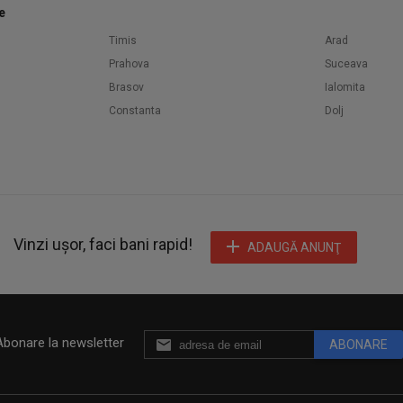
e
Timis
Arad
Prahova
Suceava
Brasov
Ialomita
Constanta
Dolj
Vinzi ușor, faci bani rapid!
ADAUGĂ ANUNŢ
Abonare la newsletter
ABONARE