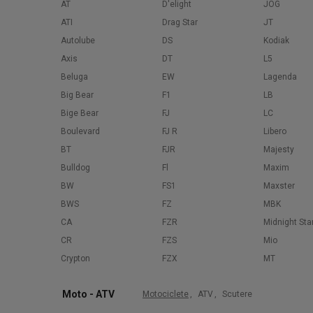
AT
D'elight
JOG
ATI
Drag Star
JT
Autolube
DS
Kodiak
Axis
DT
L5
Beluga
EW
Lagenda
Big Bear
F1
LB
Bige Bear
FJ
LC
Boulevard
FJ R
Libero
BT
FJR
Majesty
Bulldog
Fl
Maxim
BW
FS1
Maxster
BWS
FZ
MBK
CA
FZR
Midnight Sta
CR
FZS
Mio
Crypton
FZX
MT
Moto - ATV
Motociclete
,
ATV
,
Scutere