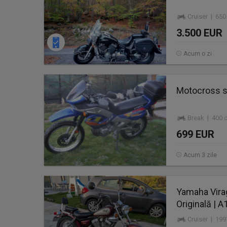
Cruiser | 65
3.500 EUR
Acum o zi
Motocross s
Break | 400 
699 EUR
Acum 3 zile
Yamaha Virag
Originală | A
Cruiser | 19