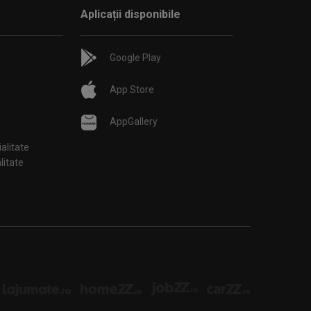
Aplicații disponibile
Google Play
App Store
AppGallery
ialitate
țialitate