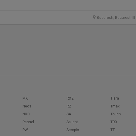
Bucuresti, Bucuresti-Il
MX
RXZ
Tiara
Neos
RZ
Tmax
NXC
SA
Touch
Passol
Salient
TRX
PW
Scorpio
TT