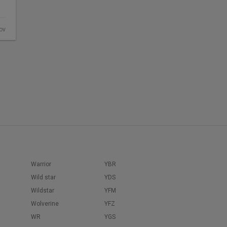
fov
Warrior
YBR
Wild star
YDS
Wildstar
YFM
Wolverine
YFZ
WR
YGS