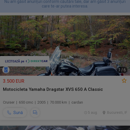
Nu am găsit anunțuri conform căutării tale, dar am găsit 3 anunțuri
care te-ar putea interesa.
1
/
6
3.500 EUR
Motocicleta Yamaha Dragstar XVS 650 A Classic
Cruiser | 650 cmc | 2005 | 70.000 km | cardan
Sună
5 aug.
Bucuresti, IF