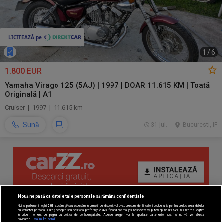
1
/
6
1.800 EUR
Yamaha Virago 125 (5AJ) | 1997 | DOAR 11.615 KM | Toată
Originală | A1
Cruiser | 1997 | 11.615 km
Sună
31 jul.
Bucuresti, IF
Nouă ne pasă ca datele tale personale să rămână confidențiale
Noi și partenerii noștri
589
stocăm și/sau accesăm informații pe dispozitivul dvs., precum identificatorii cookie unici pentru prelucrarea datelor
cu caracter personal. Puteți accepta sau gestiona preferințele dvs. făcând clic mai jos, respectiv vă puteți opune utilizării unui interes legitim
în orice moment pe pagina cu politica de confidențialitate. Aceste alegeri vor fi raportate partenerilor noștri și nu vă vor afecta
navigarea.
Mai multe detalii