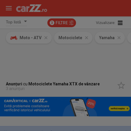
FILTRE
Vizualizare:
3
Moto - ATV
Motociclete
Yamaha
Anunțuri
cu
Motociclete
Yamaha XTX
de vânzare
3 anunțuri