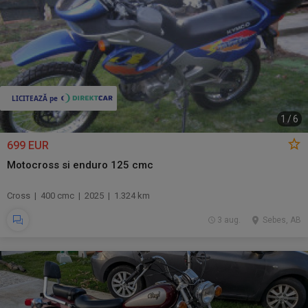
1
/
6
699 EUR
Motocross si enduro 125 cmc
Cross | 400 cmc | 2025 | 1.324 km
3 aug.
Sebes, AB