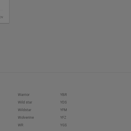
fov
Warrior
YBR
Wild star
YDS
Wildstar
YFM
Wolverine
YFZ
WR
YGS