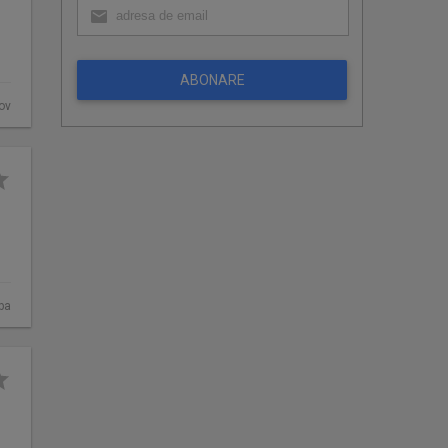
ABONARE
fov
ba