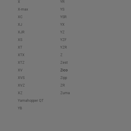
X
YR
X-max
YS
XC
YSR
XJ
YX
XJR
YZ
XS
YZF
XT
YZR
XTX
Z
XTZ
Zest
XV
Zico
XVS
Zipp
XVZ
ZR
XZ
Zuma
Yamahopper QT
YB