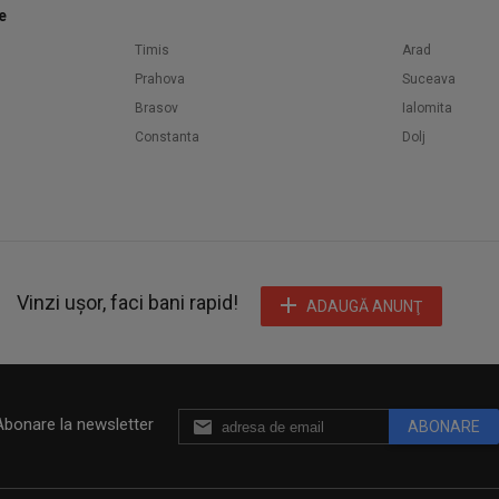
e
Timis
Arad
Prahova
Suceava
Brasov
Ialomita
Constanta
Dolj
Vinzi ușor, faci bani rapid!
ADAUGĂ ANUNŢ
Abonare la newsletter
ABONARE