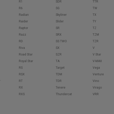
R1
SDR
TTR
R6
SG
TW
Radian
Skyliner
TX
Raider
Slider
TY
Raptor
SR
TZ
Razz
SRX
TZM
RD
SS TWO
TZR
Riva
SX
V
Road Star
SZR
V Star
Royal Star
TA
V-MAX
RS
Target
Vega
RSX
TDM
Venture
r
RT
TDR
Vino
RX
Tenere
Virago
RXS
Thundercat
VRR