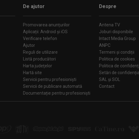
De ajutor
Despre
Promovarea anunțurilor
Antena TV
Aplicații: Android și iOS
Joburi disponibile
Verificare telefon
Intact Media Group
Ajutor
ANPC
Reguli de utilizare
Termeni și condiții
Listă producători
Politica de cookies
Harta judeţelor
Politica de confidenț
Hartă site
Setări de confiden
Servicii pentru profesioniști
SAL și SOL
Servicii de publicare automată
Contact
Documentație pentru profesioniști