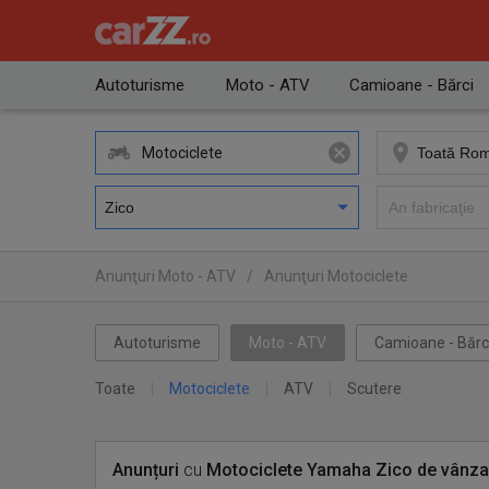
Autoturisme
Moto - ATV
Camioane - Bărci
Motociclete
Anunţuri Moto - ATV
/
Anunţuri Motociclete
Autoturisme
Moto - ATV
Camioane - Bărc
Toate
Motociclete
ATV
Scutere
Anunțuri
cu
Motociclete
Yamaha Zico
de vânza