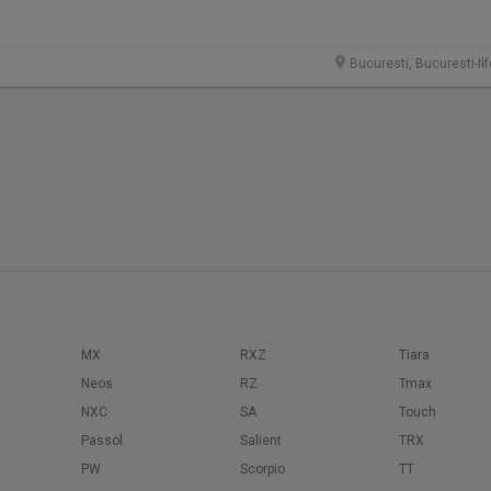
Bucuresti, Bucuresti-Il
MX
RXZ
Tiara
Neos
RZ
Tmax
NXC
SA
Touch
Passol
Salient
TRX
PW
Scorpio
TT