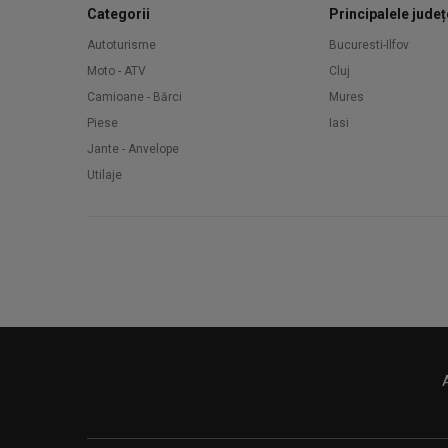
Categorii
Principalele județ
Autoturisme
Bucuresti-Ilfov
Moto - ATV
Cluj
Camioane - Bărci
Mures
Piese
Iasi
Jante - Anvelope
Utilaje