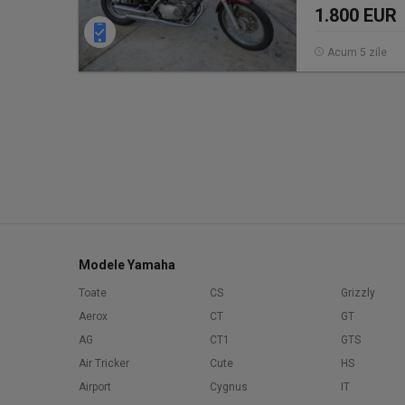
1.800 EUR
Acum 5 zile
Modele Yamaha
Toate
CS
Grizzly
Aerox
CT
GT
AG
CT1
GTS
Air Tricker
Cute
HS
Airport
Cygnus
IT