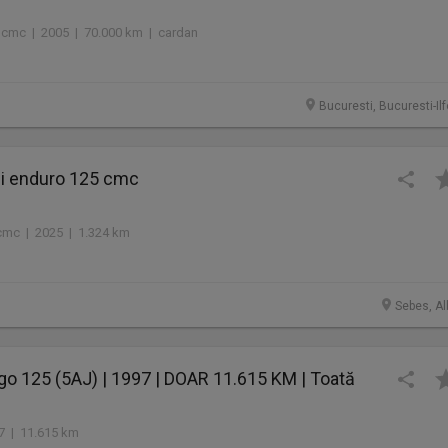
0 cmc | 2005 | 70.000 km | cardan
Bucuresti, Bucuresti-Il
i enduro 125 cmc
cmc | 2025 | 1.324 km
Sebes, Al
o 125 (5AJ) | 1997 | DOAR 11.615 KM | Toată
1
97 | 11.615 km