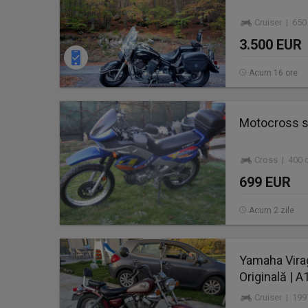
Cruiser | 65
3.500 EUR
Acum 16 ore
Motocross s
Cross | 400 
699 EUR
Acum 2 zile
Yamaha Virag
Originală | A
Cruiser | 19