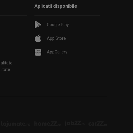
Aplicații disponibile
Google Play
App Store
AppGallery
ialitate
țialitate