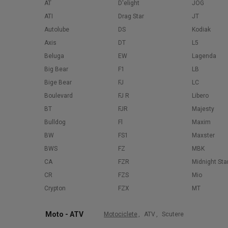
AT
D'elight
JOG
ATI
Drag Star
JT
Autolube
DS
Kodiak
Axis
DT
L5
Beluga
EW
Lagenda
Big Bear
F1
LB
Bige Bear
FJ
LC
Boulevard
FJ R
Libero
BT
FJR
Majesty
Bulldog
Fl
Maxim
BW
FS1
Maxster
BWS
FZ
MBK
CA
FZR
Midnight Sta
CR
FZS
Mio
Crypton
FZX
MT
Moto - ATV
Motociclete
,
ATV
,
Scutere