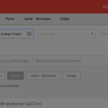
Aut
Piese
Jante - Anvelope
Utilaje
 auto judeţul Arges
/
Anunţuri Piese auto Domnesti
i
Piese
Jante - Anvelope
Utilaje
Consumabile
68 anunțuri pe CarZZ.ro)