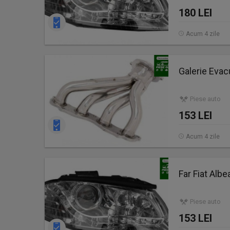
180 LEI
Acum 4 zile
Galerie Eva
Piese auto
153 LEI
Acum 4 zile
Far Fiat Alb
Piese auto
153 LEI