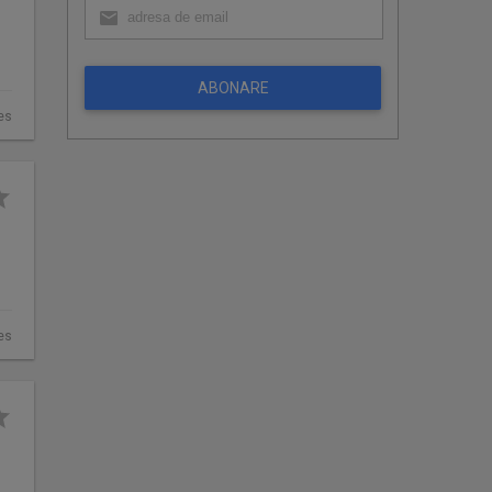
ABONARE
es
es