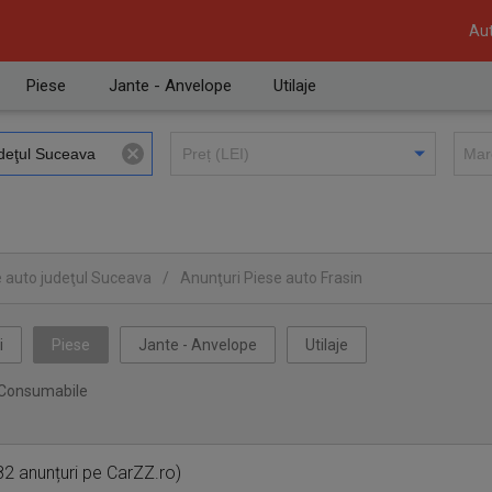
Aut
Piese
Jante - Anvelope
Utilaje
e auto judeţul Suceava
/
Anunţuri Piese auto Frasin
i
Piese
Jante - Anvelope
Utilaje
Consumabile
2 anunțuri pe CarZZ.ro)