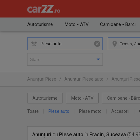
Autoturisme
Moto - ATV
Camioane - Bărci
Piese auto
Anunţuri Piese
/
Anunţuri Piese auto
/
Anunţuri Pies
Autoturisme
Moto - ATV
Camioane - Bărc
Toate
Piese auto
Piese moto
Accesorii
Anunțuri
cu
Piese auto
în
Frasin, Suceava
(54.98