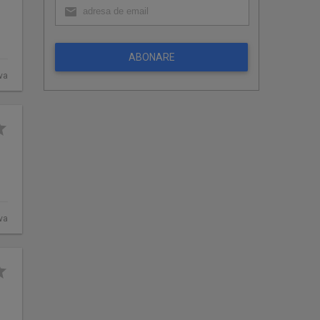
ABONARE
va
va