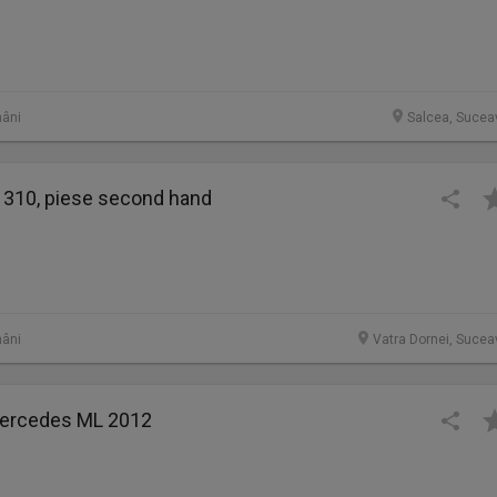
âni
Salcea, Sucea
1310, piese second hand
âni
Vatra Dornei, Sucea
Mercedes ML 2012