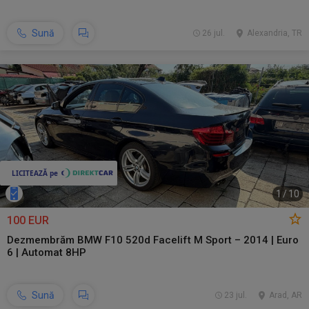
Sună
26 jul.
Alexandria, TR
1
/
10
100 EUR
Dezmembrăm BMW F10 520d Facelift M Sport – 2014 | Euro
6 | Automat 8HP
Sună
23 jul.
Arad, AR