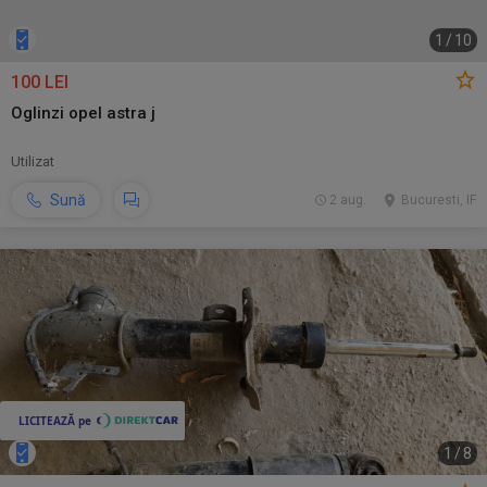
1
/
10
100 LEI
Oglinzi opel astra j
Utilizat
Sună
2 aug.
Bucuresti, IF
1
/
8