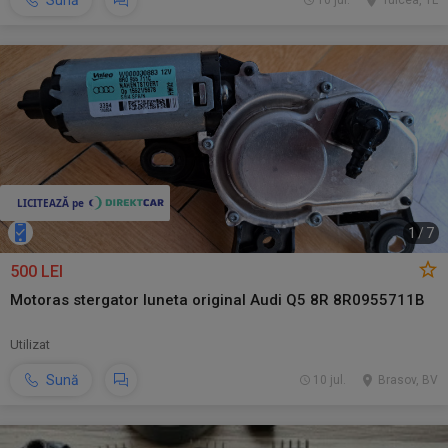
Sună
10 jul.
Tulcea, TL
1
/
7
500 LEI
Motoras stergator luneta original Audi Q5 8R 8R0955711B
Utilizat
Sună
10 jul.
Brasov, BV