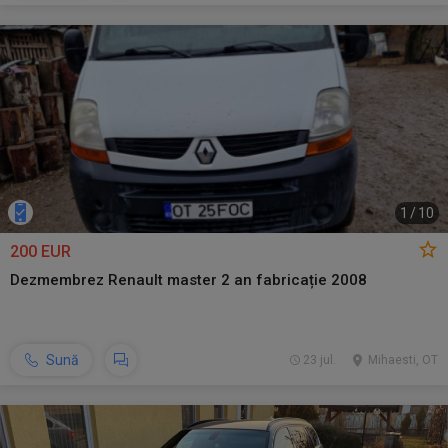
1
/
10
200 EUR
Dezmembrez Renault master 2 an fabricație 2008
Sună
23 jul.
Mihaesti, OT