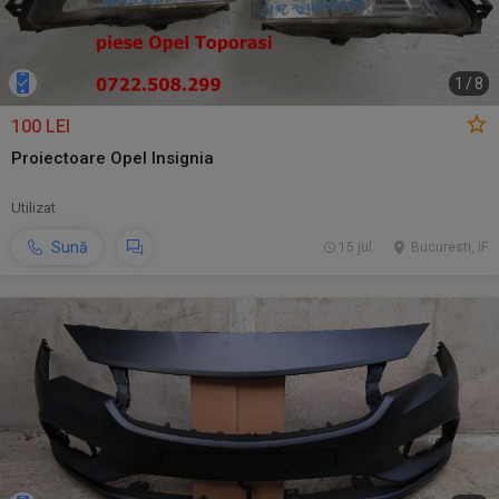
1
/
8
100 LEI
Proiectoare Opel Insignia
Utilizat
Sună
15 jul.
Bucuresti, IF