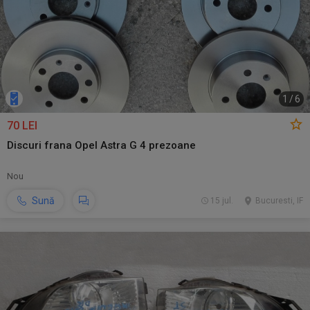
1
/
6
70 LEI
Discuri frana Opel Astra G 4 prezoane
Nou
Sună
15 jul.
Bucuresti, IF