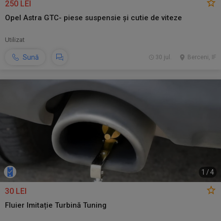
250 LEI
Opel Astra GTC- piese suspensie și cutie de viteze
Utilizat
Sună
30 jul.
Berceni, IF
1
/
4
30 LEI
Fluier Imitație Turbină Tuning