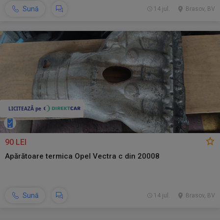
Sună
14 jul.
Brasov, BV
90 LEI
Apărătoare termica Opel Vectra c din 20008
Sună
14 jul.
Brasov, BV