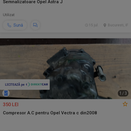
Semnalizatoare Opel Astra J
Utilizat
Sună
15 jul.
Bucuresti, IF
1
/
3
350 LEI
Compresor A.C pentru Opel Vectra c din2008