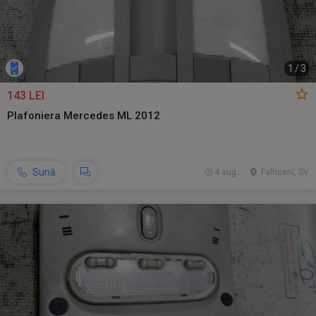
1
/
3
143 LEI
Plafoniera Mercedes ML 2012
Sună
4 aug.
Falticeni, SV