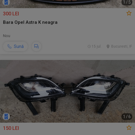
1
/
5
300 LEI
Bara Opel Astra K neagra
Nou
Sună
15 jul.
Bucuresti, IF
1
/
6
150 LEI