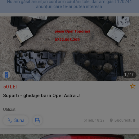
Nu am găsit anunțuri conform căutării tale, dar am găsit 120244
anunțuri care te-ar putea interesa.
1
/
10
50 LEI
Suporti - ghidaje bara Opel Astra J
Utilizat
Sună
ieri, 18:29
Bucuresti, IF