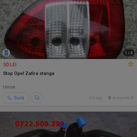
1
/
4
50 LEI
Stop Opel Zafira stanga
Utilizat
Sună
3 aug.
Bucuresti, IF