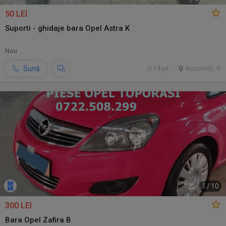
50 LEI
Suporti - ghidaje bara Opel Astra K
Nou
Sună
14 jul.
Bucuresti, IF
1
/
10
300 LEI
Bara Opel Zafira B