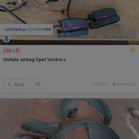
250 LEI
Unitate airbag Opel Vectra c
Sună
14 jul.
Brasov, BV