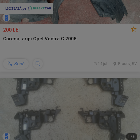
200 LEI
Carenaj aripi Opel Vectra C 2008
Sună
14 jul.
Brasov, BV
1
/
6