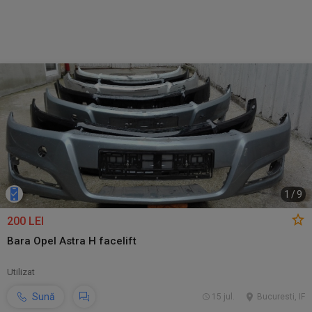
1
/
9
200 LEI
Bara Opel Astra H facelift
Utilizat
Sună
15 jul.
Bucuresti, IF