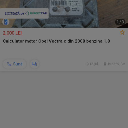
1
/
3
2.000 LEI
Calculator motor Opel Vectra c din 2008 benzina 1,8
Sună
15 jul.
Brasov, BV