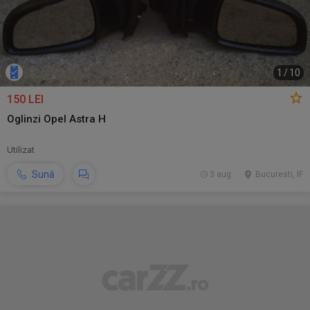
1
/
10
150 LEI
Oglinzi Opel Astra H
Utilizat
Sună
3 aug.
Bucuresti, IF