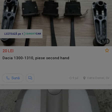
1
/
3
20 LEI
Dacia 1300-1310, piese second hand
Sună
9 jul.
Vatra Dornei, SV