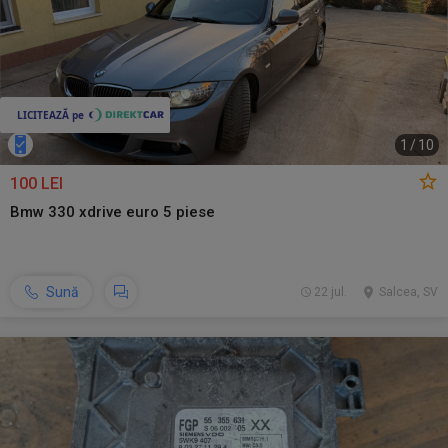
1
/
10
100 LEI
Bmw 330 xdrive euro 5 piese
Sună
22 jul.
Salcea, SV