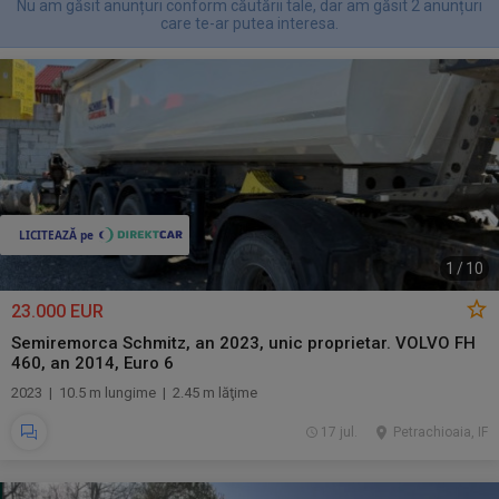
Nu am găsit anunțuri conform căutării tale, dar am găsit 2 anunțuri
care te-ar putea interesa.
1
/
10
23.000 EUR
Semiremorca Schmitz, an 2023, unic proprietar. VOLVO FH
460, an 2014, Euro 6
2023 | 10.5 m lungime | 2.45 m lăţime
17 jul.
Petrachioaia, IF