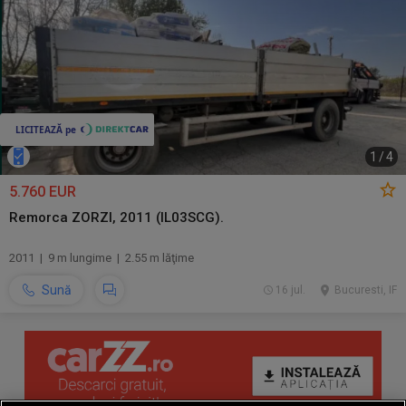
1
/
4
5.760 EUR
Remorca ZORZI, 2011 (IL03SCG).
2011 | 9 m lungime | 2.55 m lăţime
Sună
16 jul.
Bucuresti, IF