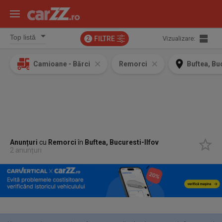
FILTRE
Vizualizare:
2
Camioane - Bărci
Remorci
Buftea, Bu
Anunțuri
cu
Remorci
în
Buftea, Bucuresti-Ilfov
2 anunțuri