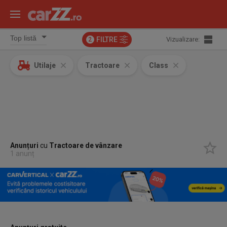
FILTRE
Vizualizare:
2
Utilaje
Tractoare
Class
Anunțuri
cu
Tractoare
de vânzare
1 anunț