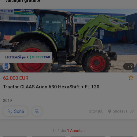
Anunţuri gratuite
1
/
9
62.000 EUR
Tractor CLAAS Arion 630 HexaShift + FL 120
2019
Sună
24 jul.
Suceava, SV
1 - 1 din
1 Anunțuri