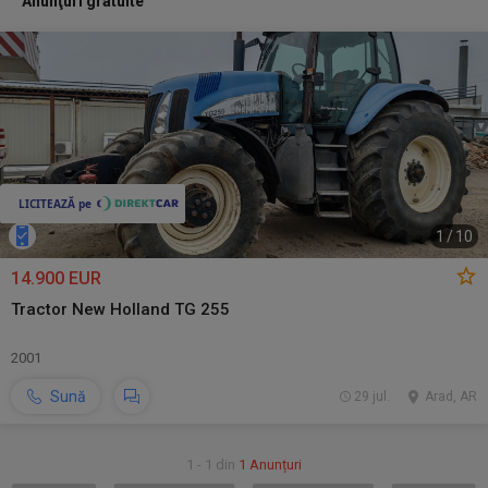
Anunţuri gratuite
1
/
10
14.900 EUR
Tractor New Holland TG 255
2001
Sună
29 jul.
Arad, AR
1 - 1 din
1 Anunțuri