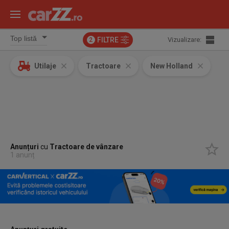
FILTRE
Vizualizare:
2
Utilaje
Tractoare
New Holland
Anunțuri
cu
Tractoare
de vânzare
1 anunț