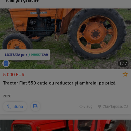
Anunţuri gratuite
1
/
7
5.000 EUR
Tractor Fiat 550 cutie cu reductor și ambreiaj pe priză
2026
Sună
6 aug.
Cluj-Napoca, CJ