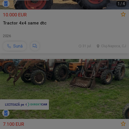
1
/
4
10.000 EUR
Tractor 4x4 same dtc
2026
Sună
31 jul.
Cluj-Napoca, CJ
7.100 EUR