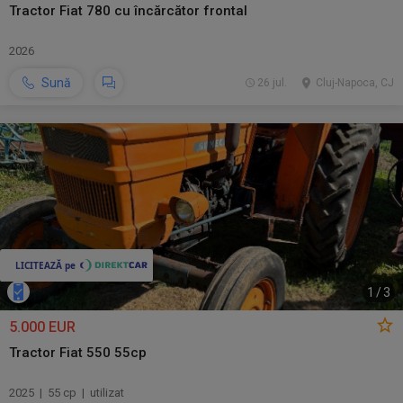
Tractor Fiat 780 cu încărcător frontal
2026
Sună
26 jul.
Cluj-Napoca, CJ
1
/
3
5.000 EUR
Tractor Fiat 550 55cp
2025 | 55 cp | utilizat