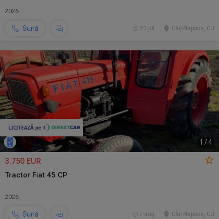
2026
Sună
20 jul.
Cluj-Napoca, CJ
1
/
4
3.750 EUR
Tractor Fiat 45 CP
2026
Sună
7 aug.
Cluj-Napoca, CJ