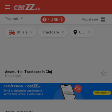
FILTRE
Vizualizare:
2
Utilaje
Tractoare
Cluj
Anunțuri
cu
Tractoare
în
Cluj
8 anunțuri