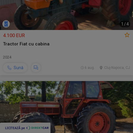
1
/
4
4.100 EUR
Tractor Fiat cu cabina
2024
Sună
6 aug.
Cluj-Napoca, CJ