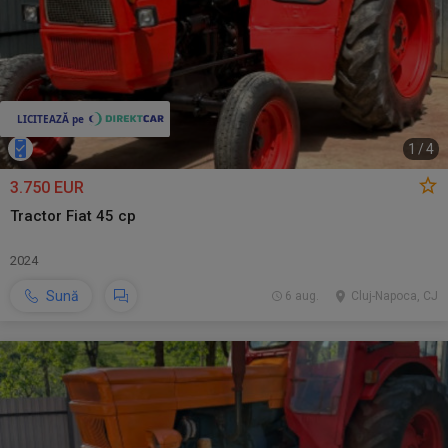
1
/
4
3.750 EUR
Tractor Fiat 45 cp
2024
Sună
6 aug.
Cluj-Napoca, CJ