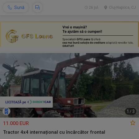
Sună
26 jul.
Cluj-Napoca, CJ
1
/
3
11.000 EUR
Tractor 4x4 internațional cu încărcător frontal