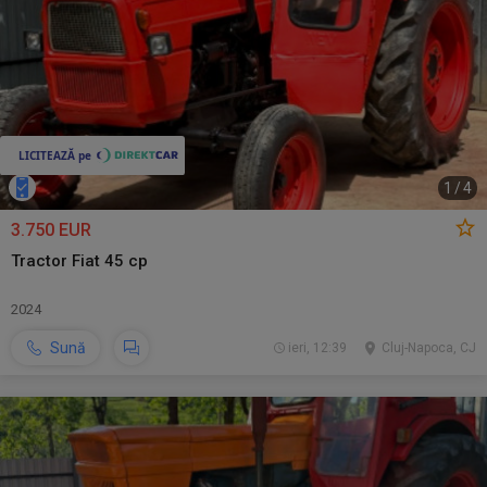
1
/
4
3.750 EUR
Tractor Fiat 45 cp
2024
Sună
ieri, 12:39
Cluj-Napoca, CJ