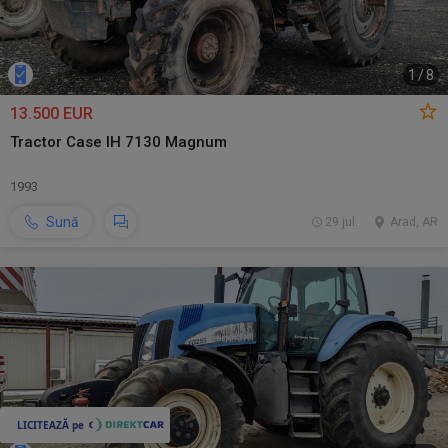
1
/
8
13.500 EUR
Tractor Case IH 7130 Magnum
1993
Sună
29 jul.
Arad, AR