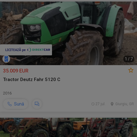
1
/
7
35.009 EUR
Tractor Deutz Fahr 5120 C
2016
Sună
27 jul.
Giurgiu, GR