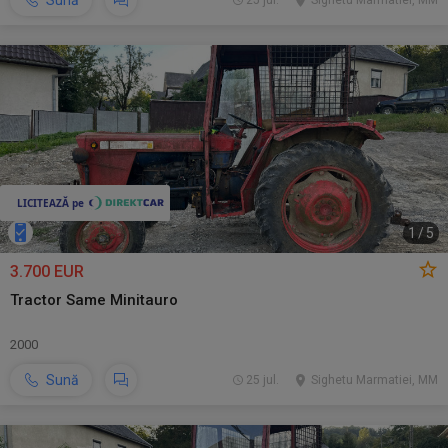
Sună
25 jul.
Sighetu Marmatiei, MM
1
/
5
3.700 EUR
Tractor Same Minitauro
2000
Sună
25 jul.
Sighetu Marmatiei, MM