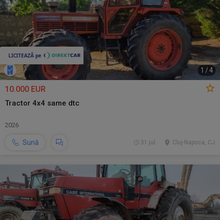
1
/
4
10.000 EUR
Tractor 4x4 same dtc
2026
Sună
31 jul.
Cluj-Napoca, CJ