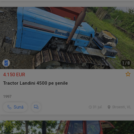
1
/
8
4.150 EUR
Tractor Landini 4500 pe șenile
1997
Sună
31 jul.
Stroesti, VL