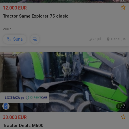
12.000 EUR
Tractor Same Explorer 75 clasic
2007
Sună
26 jul.
Harlau, IS
1
/
7
33.000 EUR
Tractor Deutz M600