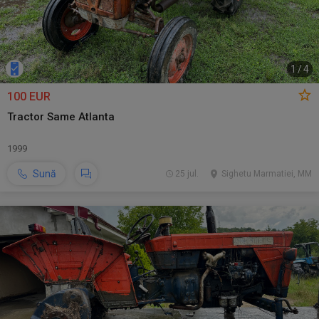
1
/
4
100 EUR
Tractor Same Atlanta
1999
Sună
25 jul.
Sighetu Marmatiei, MM