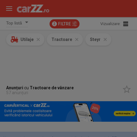
FILTRE
Vizualizare:
2
Utilaje
Tractoare
Steyr
Anunțuri
cu
Tractoare
de vânzare
57 anunțuri