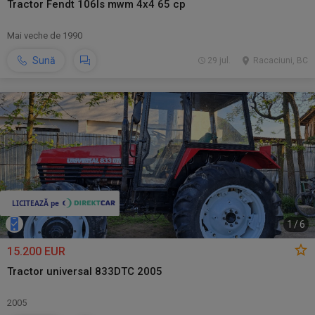
Tractor Fendt 106ls mwm 4x4 65 cp
Mai veche de 1990
Sună
29 jul.
Racaciuni, BC
1
/
6
15.200 EUR
Tractor universal 833DTC 2005
2005