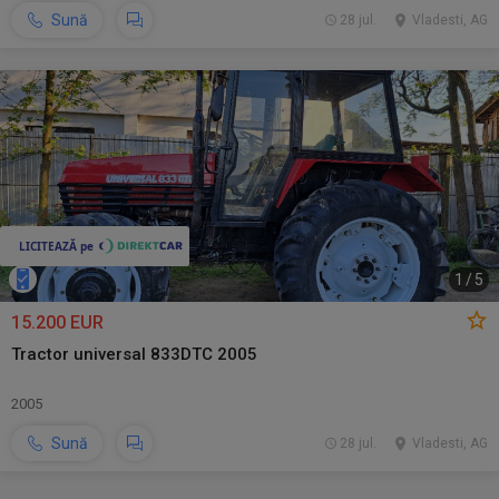
Sună
28 jul.
Vladesti, AG
1
/
5
15.200 EUR
Tractor universal 833DTC 2005
2005
Sună
28 jul.
Vladesti, AG