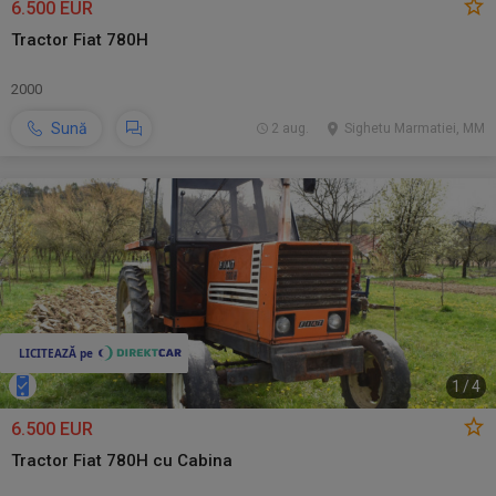
6.500 EUR
Tractor Fiat 780H
2000
Sună
2 aug.
Sighetu Marmatiei, MM
1
/
4
6.500 EUR
Tractor Fiat 780H cu Cabina