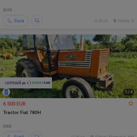
2010
Sună
26 jul.
Harlau, IS
1
/
4
6.500 EUR
Tractor Fiat 780H
2002