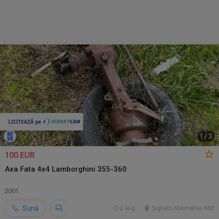
1
/
3
100 EUR
Axa Fata 4x4 Lamborghini 355-360
2001
Sună
2 aug.
Sighetu Marmatiei, MM