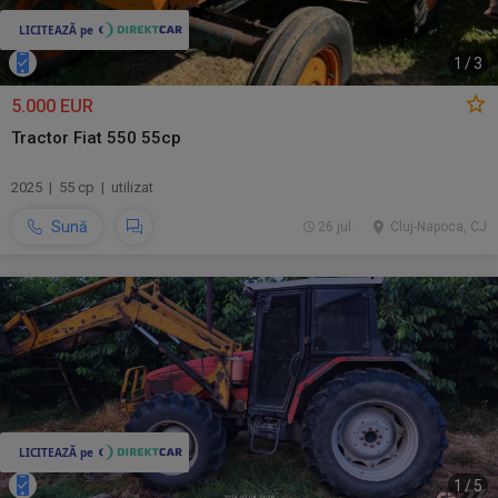
1
/
3
5.000 EUR
Tractor Fiat 550 55cp
2025 | 55 cp | utilizat
Sună
26 jul.
Cluj-Napoca, CJ
1
/
5