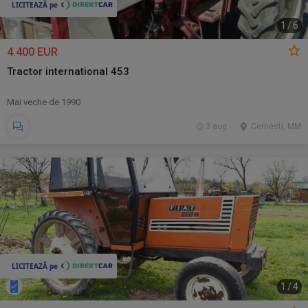
1
/
6
4.400 EUR
Tractor international 453
Mai veche de 1990
3 aug.
Cernesti, MM
1
/
4