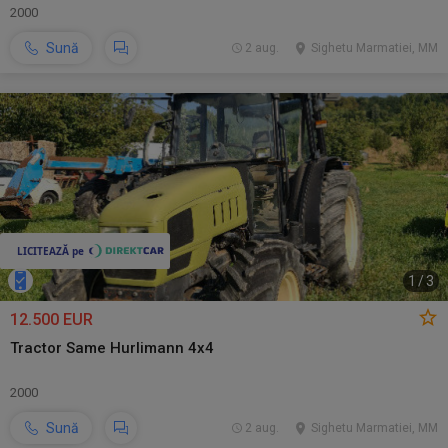
2000
Sună
2 aug.
Sighetu Marmatiei, MM
1
/
3
12.500 EUR
Tractor Same Hurlimann 4x4
2000
Sună
2 aug.
Sighetu Marmatiei, MM