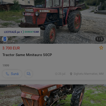
1
/
5
3.700 EUR
Tractor Same Minitauro 50CP
1999
Sună
25 jul.
Sighetu Marmatiei, MM