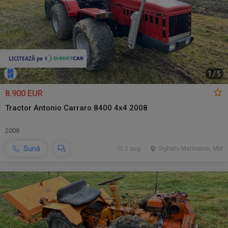
1
/
5
8.900 EUR
Tractor Antonio Carraro 8400 4x4 2008
2008
Sună
2 aug.
Sighetu Marmatiei, MM