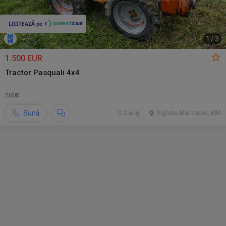
1
/
3
1.500 EUR
Tractor Pasquali 4x4
2000
Sună
2 aug.
Sighetu Marmatiei, MM