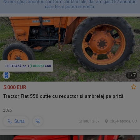
Nu am găsit anunțuri conform căutării tale, dar am găsit 57 anunțuri
care te-ar putea interesa.
1
/
7
5.000 EUR
Tractor Fiat 550 cutie cu reductor și ambreiaj pe priză
2026
Sună
ieri, 12:57
Cluj-Napoca, CJ