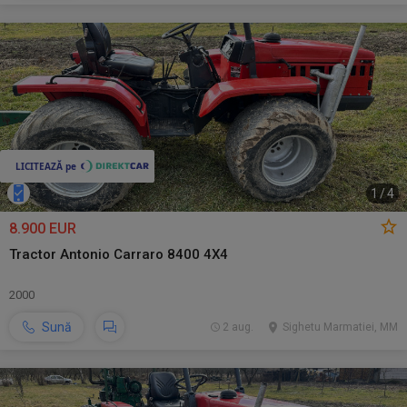
1
/
4
8.900 EUR
Tractor Antonio Carraro 8400 4X4
2000
Sună
2 aug.
Sighetu Marmatiei, MM