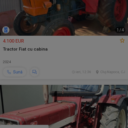
1
/
4
4.100 EUR
Tractor Fiat cu cabina
2024
Sună
ieri, 12:36
Cluj-Napoca, CJ