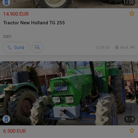
1
/
10
14.900 EUR
Tractor New Holland TG 255
2001
Sună
29 jul.
Arad, AR
1
/
9
6.500 EUR