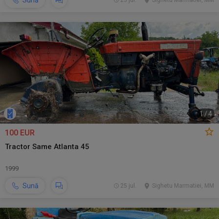
Sună
25 jul.
Sighetu Marmatiei, MM
1
/
4
100 EUR
Tractor Same Atlanta 45
1999
Sună
25 jul.
Sighetu Marmatiei, MM