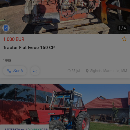
1
/
4
1.000 EUR
Tractor Fiat Iveco 150 CP
1998
Sună
25 jul.
Sighetu Marmatiei, MM