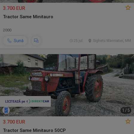
3.700 EUR
Tractor Same Minitauro
2000
Sună
25 jul.
Sighetu Marmatiei, MM
1
/
5
3.700 EUR
Tractor Same Minitauro 50CP