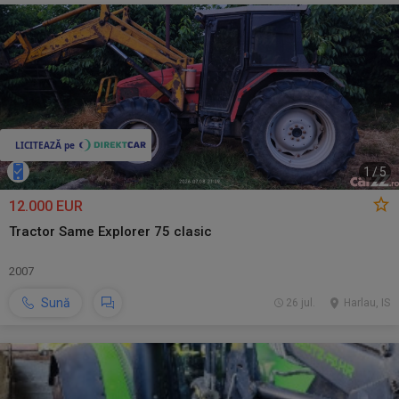
1
/
5
12.000 EUR
Tractor Same Explorer 75 clasic
2007
Sună
26 jul.
Harlau, IS