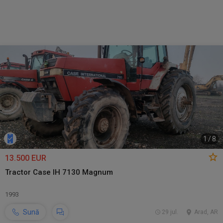
1
/
8
13.500 EUR
Tractor Case IH 7130 Magnum
1993
Sună
29 jul.
Arad, AR