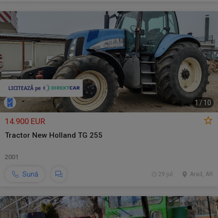
1
/
10
14.900 EUR
Tractor New Holland TG 255
2001
Sună
29 jul.
Arad, AR