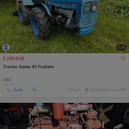
1
/
4
3.200 EUR
Tractor Same 45 Frutteto
2000
Sună
25 jul.
Sighetu Marmatiei, MM