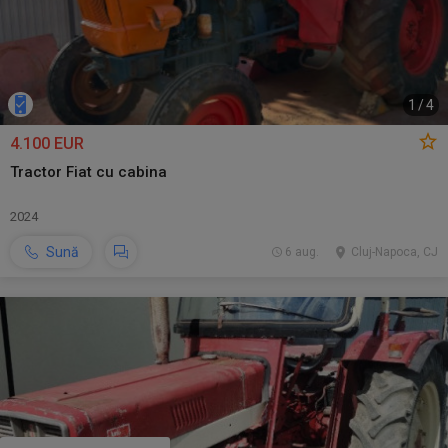
1
/
4
4.100 EUR
Tractor Fiat cu cabina
2024
Sună
6 aug.
Cluj-Napoca, CJ