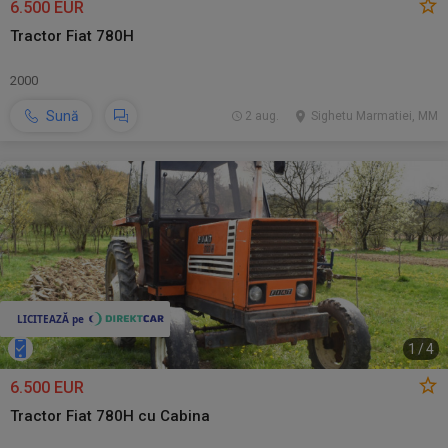
6.500 EUR
Tractor Fiat 780H
2000
Sună
2 aug.
Sighetu Marmatiei, MM
1
/
4
6.500 EUR
Tractor Fiat 780H cu Cabina