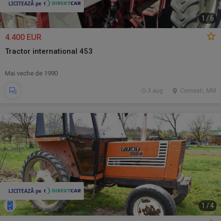
1
/
6
4.400 EUR
Tractor international 453
Mai veche de 1990
3 aug.
Cernesti, MM
1
/
4