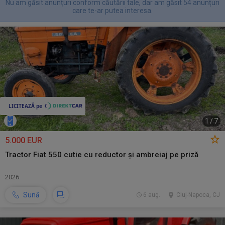
Nu am găsit anunțuri conform căutării tale, dar am găsit 54 anunțuri
care te-ar putea interesa.
1
/
7
5.000 EUR
Tractor Fiat 550 cutie cu reductor și ambreiaj pe priză
2026
Sună
6 aug.
Cluj-Napoca, CJ