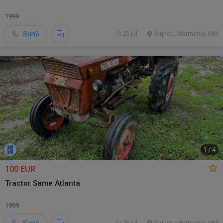
1999
Sună
25 jul.
Sighetu Marmatiei, MM
1
/
4
100 EUR
Tractor Same Atlanta
1999