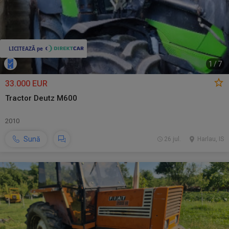
1
/
7
33.000 EUR
Tractor Deutz M600
2010
Sună
26 jul.
Harlau, IS