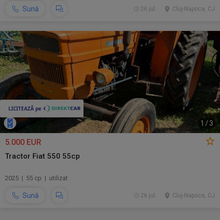
Sună
26 jul.
Cluj-Napoca, CJ
1
/
3
5.000 EUR
Tractor Fiat 550 55cp
2025 | 55 cp | utilizat
Sună
26 jul.
Cluj-Napoca, CJ