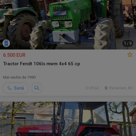
1
/
9
6.500 EUR
Tractor Fendt 106ls mwm 4x4 65 cp
Mai veche de 1990
Sună
29 jul.
Racaciuni, BC