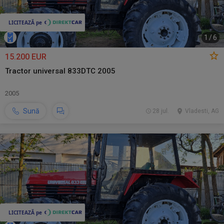
1
/
6
15.200 EUR
Tractor universal 833DTC 2005
2005
Sună
28 jul.
Vladesti, AG