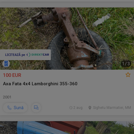
1
/
3
100 EUR
Axa Fata 4x4 Lamborghini 355-360
2001
Sună
2 aug.
Sighetu Marmatiei, MM