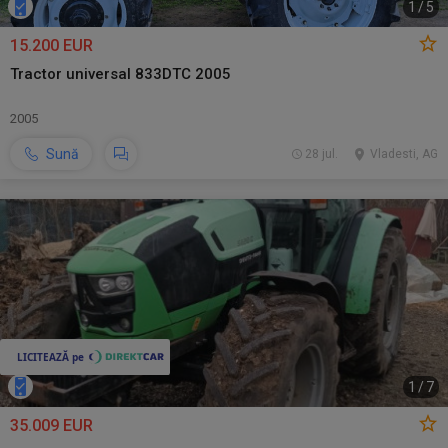
1
/
5
15.200 EUR
Tractor universal 833DTC 2005
2005
Sună
28 jul.
Vladesti, AG
1
/
7
35.009 EUR