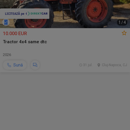
1
/
4
10.000 EUR
Tractor 4x4 same dtc
2026
Sună
31 jul.
Cluj-Napoca, CJ