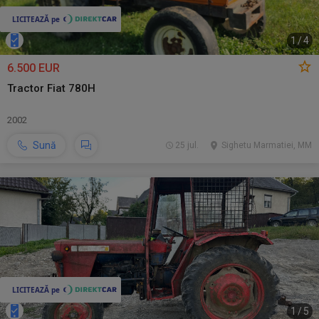
1
/
4
6.500 EUR
Tractor Fiat 780H
2002
Sună
25 jul.
Sighetu Marmatiei, MM
1
/
5