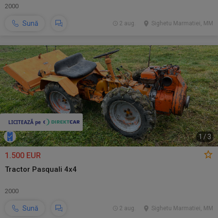
2000
Sună
2 aug.
Sighetu Marmatiei, MM
1
/
3
1.500 EUR
Tractor Pasquali 4x4
2000
Sună
2 aug.
Sighetu Marmatiei, MM