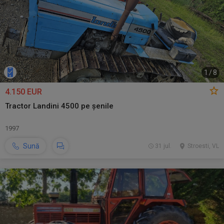
1
/
8
4.150 EUR
Tractor Landini 4500 pe șenile
1997
Sună
31 jul.
Stroesti, VL