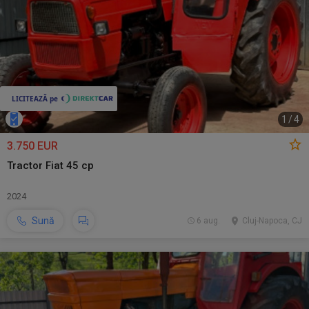
1
/
4
3.750 EUR
Tractor Fiat 45 cp
2024
Sună
6 aug.
Cluj-Napoca, CJ