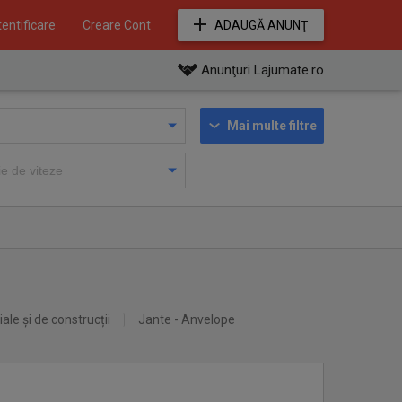
entificare
Creare Cont
ADAUGĂ ANUNŢ
Anunţuri Lajumate.ro
Mai multe filtre
iale și de construcții
Jante - Anvelope