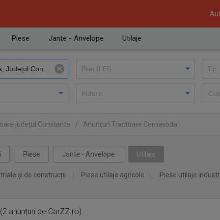
Aut
Piese
Jante - Anvelope
Utilaje
oare judeţul Constanta
/
Anunţuri Tractoare Cernavoda
i
Piese
Jante - Anvelope
Utilaje
triale și de construcții
Piese utilaje agricole
Piese utilaje industr
(2 anunțuri pe CarZZ.ro)