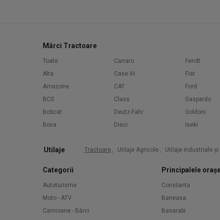
Mărci Tractoare
Toate
Carraro
Fendt
Alta
Case IH
Fiat
Amazone
CAT
Ford
BCS
Class
Gaspardo
Bobcat
Deutz-Fahr
Goldoni
Bova
Dieci
Iseki
Utilaje
Tractoare
,
Utilaje Agricole
,
Utilaje industriale ș
Categorii
Principalele oraș
Autoturisme
Constanta
Moto - ATV
Baneasa
Camioane - Bărci
Basarabi