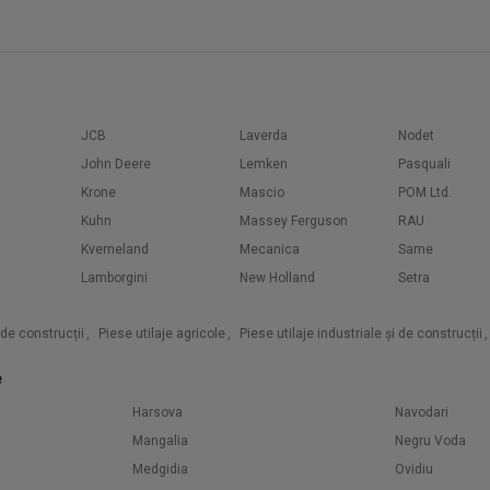
JCB
Laverda
Nodet
John Deere
Lemken
Pasquali
Krone
Mascio
POM Ltd.
Kuhn
Massey Ferguson
RAU
Kverneland
Mecanica
Same
Lamborgini
New Holland
Setra
i de construcții
,
Piese utilaje agricole
,
Piese utilaje industriale și de construcții
,
e
Harsova
Navodari
Mangalia
Negru Voda
Medgidia
Ovidiu