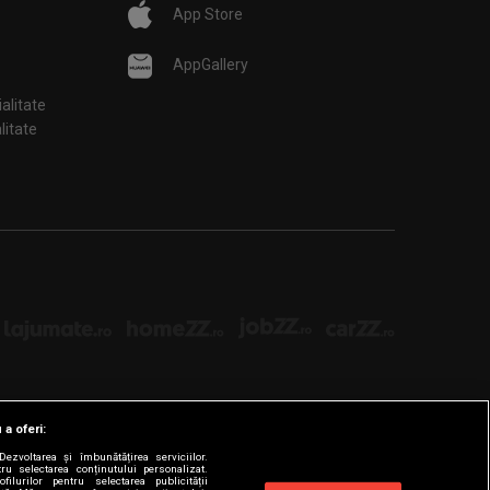
App Store
AppGallery
ialitate
țialitate
 a oferi:
ezvoltarea și îmbunătățirea serviciilor.
tru selectarea conținutului personalizat.
filurilor pentru selectarea publicității