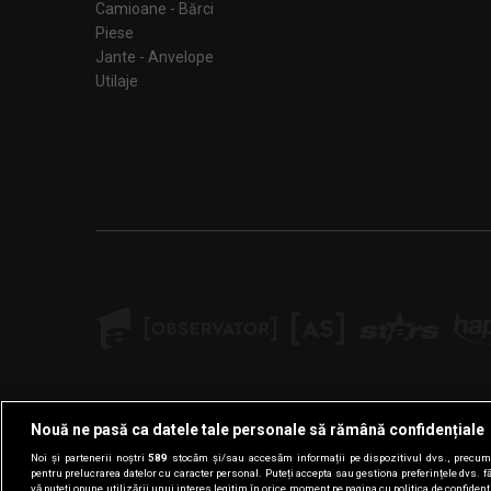
Camioane - Bărci
Piese
Jante - Anvelope
Utilaje
Nouă ne pasă ca datele tale personale să rămână confidențiale
Noi și partenerii noștri
589
stocăm și/sau accesăm informații pe dispozitivul dvs., precum i
pentru prelucrarea datelor cu caracter personal. Puteți accepta sau gestiona preferințele dvs. f
vă puteți opune utilizării unui interes legitim în orice moment pe pagina cu politica de confidenția