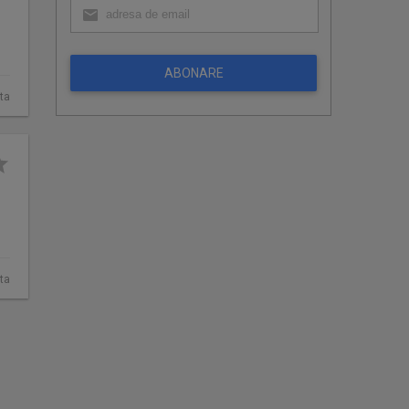
ABONARE
ta
ta