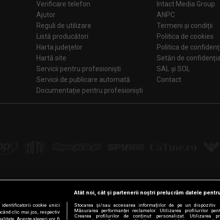
Verificare telefon
Intact Media Group
Ajutor
ANPC
Reguli de utilizare
Termeni și condiții
Listă producători
Politica de cookies
Harta judeţelor
Politica de confidenț
Hartă site
Setări de confiden
Servicii pentru profesioniști
SAL și SOL
Servicii de publicare automată
Contact
Documentație pentru profesioniști
Atât noi, cât și partenerii noștri prelucrăm datele pentru
Urmărește-ne pe:
dentificatorii cookie unici
Stocarea și/sau accesarea informațiilor de pe un dispozitiv. D
Măsurarea performanței reclamelor. Utilizarea profilurilor pen
ăcând clic mai jos, respectiv
Crearea profilurilor de conținut personalizat. Utilizarea pro
litate. Aceste alegeri vor fi