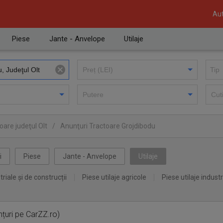
Aut
Piese
Jante - Anvelope
Utilaje
oare judeţul Olt
/
Anunţuri Tractoare Grojdibodu
i
Piese
Jante - Anvelope
Utilaje
triale și de construcții
Piese utilaje agricole
Piese utilaje industr
țuri pe CarZZ.ro)