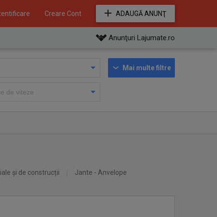
entificare
Creare Cont
ADAUGĂ ANUNŢ
Anunţuri Lajumate.ro
Mai multe filtre
iale și de construcții
Jante - Anvelope