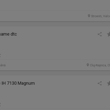
Stroesti, Valc
 same dtc
R
mână
Cluj-Napoca, C
e IH 7130 Magnum
R