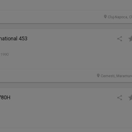
Cluj-Napoca, C
rnational 453
 1990
Cernesti, Maramur
 780H