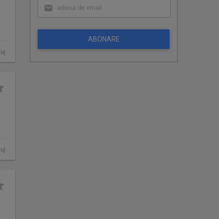
ABONARE
luj
luj