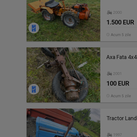
2000
1.500 EUR
Acum 5 zile
Axa Fata 4x
2001
100 EUR
Acum 5 zile
Tractor Land
1997