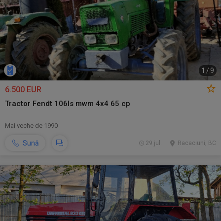
1
/
9
6.500 EUR
Tractor Fendt 106ls mwm 4x4 65 cp
Mai veche de 1990
Sună
29 jul.
Racaciuni, BC