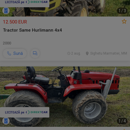
1
/
3
12.500 EUR
Tractor Same Hurlimann 4x4
2000
Sună
2 aug.
Sighetu Marmatiei, MM
1
/
4