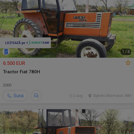
1
/
4
6.500 EUR
Tractor Fiat 780H
2000
Sună
2 aug.
Sighetu Marmatiei, MM