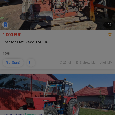
1
/
4
1.000 EUR
Tractor Fiat Iveco 150 CP
1998
Sună
25 jul.
Sighetu Marmatiei, MM