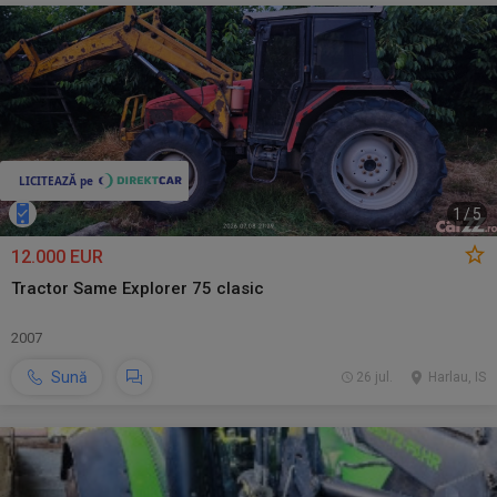
1
/
5
12.000 EUR
Tractor Same Explorer 75 clasic
2007
Sună
26 jul.
Harlau, IS