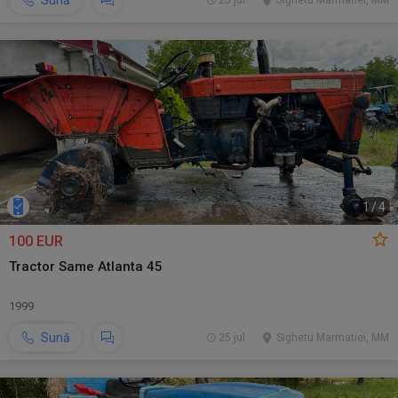
Sună
25 jul.
Sighetu Marmatiei, MM
1
/
4
100 EUR
Tractor Same Atlanta 45
1999
Sună
25 jul.
Sighetu Marmatiei, MM