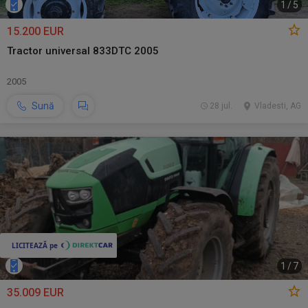
1
/
5
15.200 EUR
Tractor universal 833DTC 2005
2005
Sună
28 jul.
Vladesti, AG
1
/
7
35.009 EUR