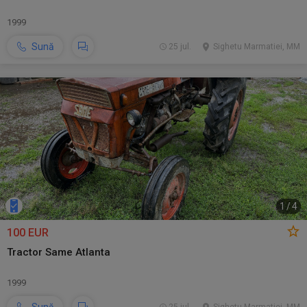
1999
Sună
25 jul.
Sighetu Marmatiei, MM
1
/
4
100 EUR
Tractor Same Atlanta
1999