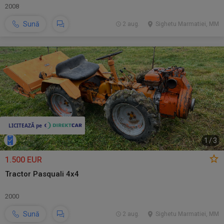
2008
Sună
2 aug.
Sighetu Marmatiei, MM
1
/
3
1.500 EUR
Tractor Pasquali 4x4
2000
Sună
2 aug.
Sighetu Marmatiei, MM