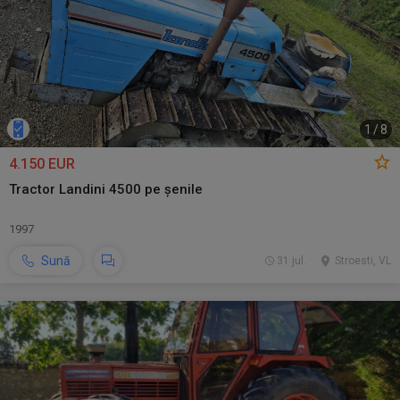
1
/
8
4.150 EUR
Tractor Landini 4500 pe șenile
1997
Sună
31 jul.
Stroesti, VL