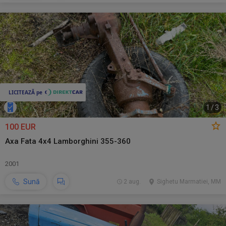
1
/
3
100 EUR
Axa Fata 4x4 Lamborghini 355-360
2001
Sună
2 aug.
Sighetu Marmatiei, MM