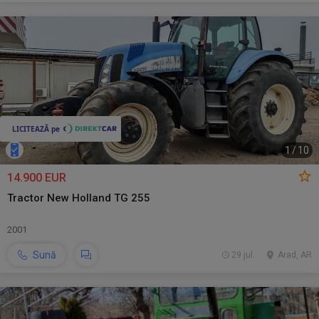
1
/
10
14.900 EUR
Tractor New Holland TG 255
2001
Sună
29 jul.
Arad, AR