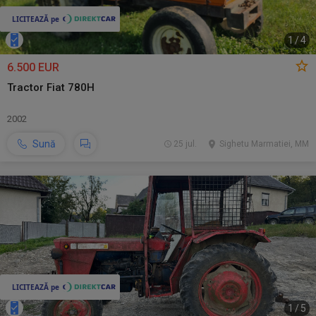
1
/
4
6.500 EUR
Tractor Fiat 780H
2002
Sună
25 jul.
Sighetu Marmatiei, MM
1
/
5