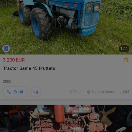
1
/
4
3.200 EUR
Tractor Same 45 Frutteto
2000
Sună
25 jul.
Sighetu Marmatiei, MM