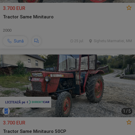
3.700 EUR
Tractor Same Minitauro
2000
Sună
25 jul.
Sighetu Marmatiei, MM
1
/
5
3.700 EUR
Tractor Same Minitauro 50CP