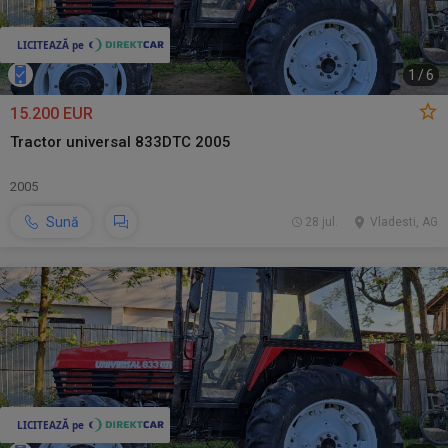
1
/
6
15.200 EUR
Tractor universal 833DTC 2005
2005
Sună
28 jul.
Vladesti, AG