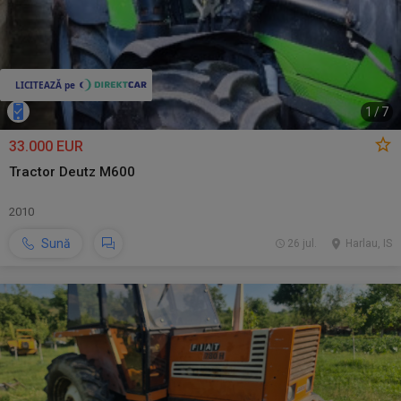
1
/
7
33.000 EUR
Tractor Deutz M600
2010
Sună
26 jul.
Harlau, IS