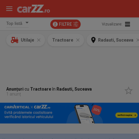
FILTRE
Vizualizare:
2
Utilaje
Tractoare
Radauti, Suceava
Anunțuri
cu
Tractoare
în
Radauti, Suceava
1 anunț