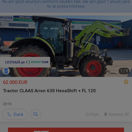
Nu am găsit anunțuri conform căutării tale, dar am găsit 1 anunț care
te-ar putea interesa.
1
/
9
62.000 EUR
Tractor CLAAS Arion 630 HexaShift + FL 120
2019
Sună
24 jul.
Suceava, SV