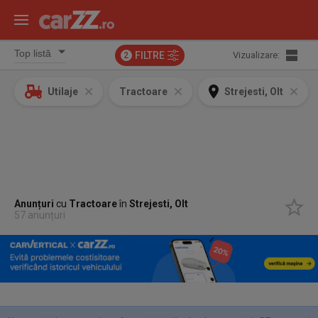
FILTRE
Vizualizare:
2
Utilaje
Tractoare
Strejesti, Olt
Anunțuri
cu
Tractoare
în
Strejesti, Olt
57 anunțuri