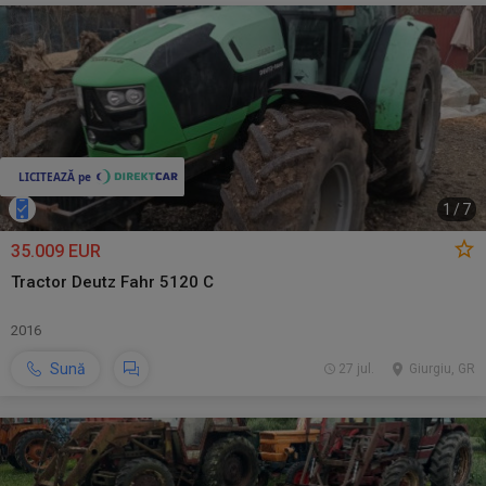
1
/
7
35.009 EUR
Tractor Deutz Fahr 5120 C
2016
Sună
27 jul.
Giurgiu, GR