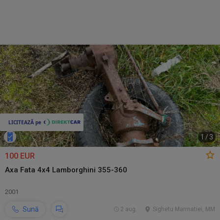
1
/
3
100 EUR
Axa Fata 4x4 Lamborghini 355-360
2001
Sună
2 aug.
Sighetu Marmatiei, MM