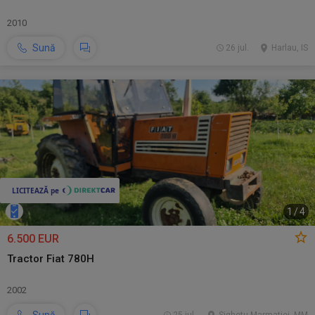
2010
Sună
26 jul.
Harlau, IS
1
/
4
6.500 EUR
Tractor Fiat 780H
2002