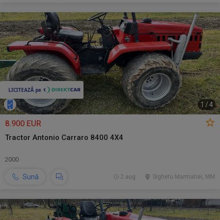
1
/
4
8.900 EUR
Tractor Antonio Carraro 8400 4X4
2000
Sună
2 aug.
Sighetu Marmatiei, MM