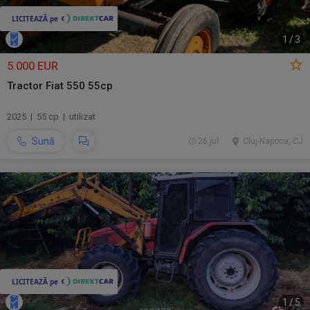
1
/
3
5.000 EUR
Tractor Fiat 550 55cp
2025 | 55 cp | utilizat
Sună
26 jul.
Cluj-Napoca, CJ
1
/
5