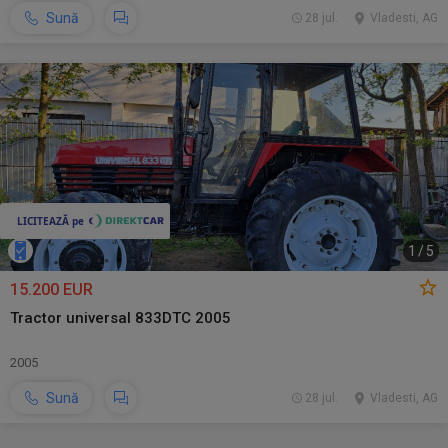
Sună
28 jul.
Vladesti, AG
1
/
5
15.200 EUR
Tractor universal 833DTC 2005
2005
Sună
28 jul.
Vladesti, AG