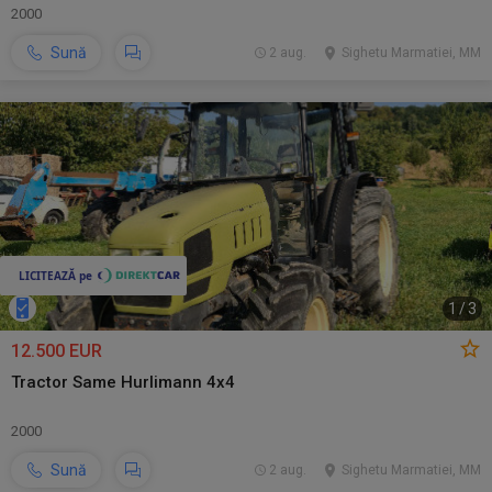
2000
Sună
2 aug.
Sighetu Marmatiei, MM
1
/
3
12.500 EUR
Tractor Same Hurlimann 4x4
2000
Sună
2 aug.
Sighetu Marmatiei, MM