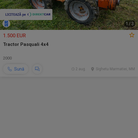
1
/
3
1.500 EUR
Tractor Pasquali 4x4
2000
Sună
2 aug.
Sighetu Marmatiei, MM