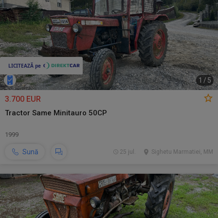
1
/
5
3.700 EUR
Tractor Same Minitauro 50CP
1999
Sună
25 jul.
Sighetu Marmatiei, MM