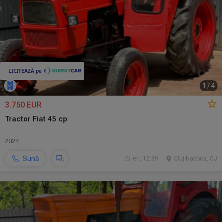
1
/
4
3.750 EUR
Tractor Fiat 45 cp
2024
Sună
ieri, 12:39
Cluj-Napoca, CJ