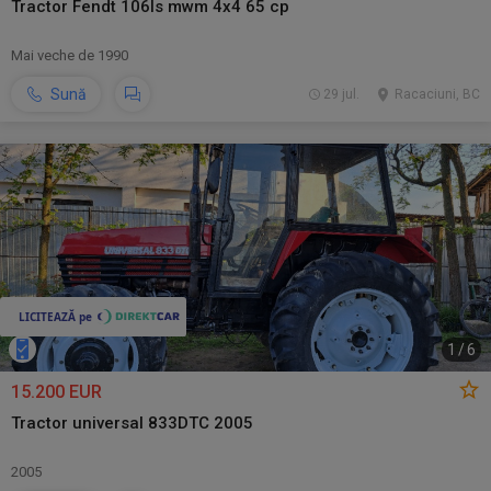
Tractor Fendt 106ls mwm 4x4 65 cp
Mai veche de 1990
Sună
29 jul.
Racaciuni, BC
1
/
6
15.200 EUR
Tractor universal 833DTC 2005
2005