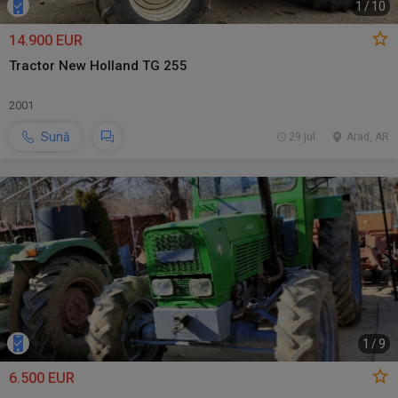
1
/
10
14.900 EUR
Tractor New Holland TG 255
2001
Sună
29 jul.
Arad, AR
1
/
9
6.500 EUR