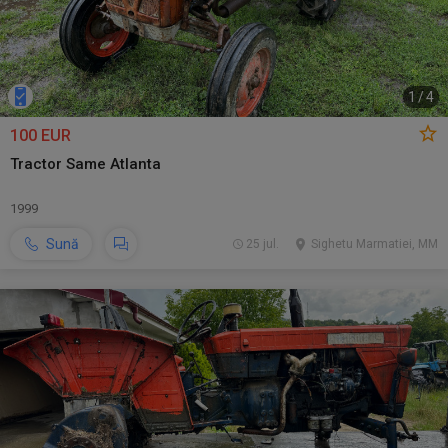
1
/
4
100 EUR
Tractor Same Atlanta
1999
Sună
25 jul.
Sighetu Marmatiei, MM