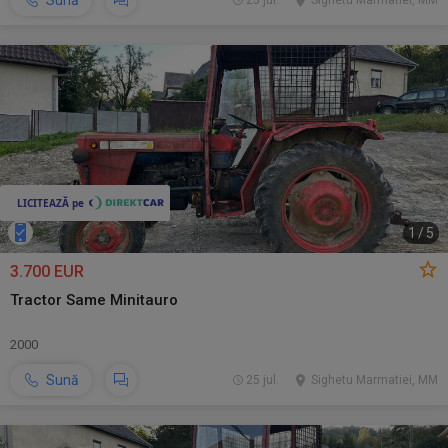
Sună
25 jul.
Sighetu Marmatiei, MM
1
/
5
3.700 EUR
Tractor Same Minitauro
2000
Sună
25 jul.
Sighetu Marmatiei, MM