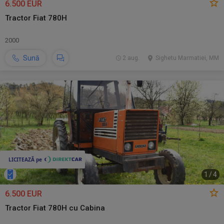
6.500 EUR
Tractor Fiat 780H
2000
Sună
2 aug.
Sighetu Marmatiei, MM
1
/
4
6.500 EUR
Tractor Fiat 780H cu Cabina