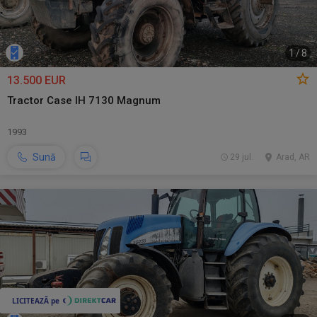
1
/
8
13.500 EUR
Tractor Case IH 7130 Magnum
1993
Sună
29 jul.
Arad, AR