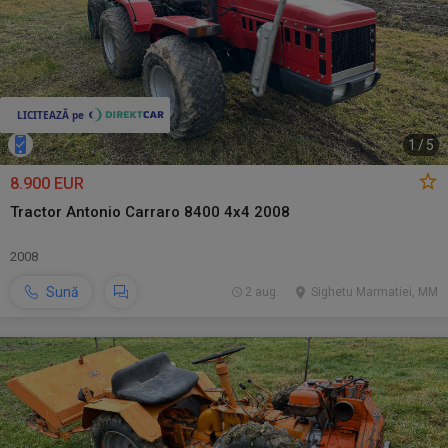
1
/
5
8.900 EUR
Tractor Antonio Carraro 8400 4x4 2008
2008
Sună
2 aug.
Sighetu Marmatiei, MM