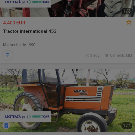
1
/
6
4.400 EUR
Tractor international 453
Mai veche de 1990
3 aug.
Cernesti, MM
1
/
4