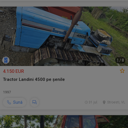
1
/
8
4.150 EUR
Tractor Landini 4500 pe șenile
1997
Sună
31 jul.
Stroesti, VL