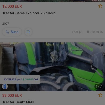
12.000 EUR
Tractor Same Explorer 75 clasic
2007
Sună
26 jul.
Harlau, IS
1
/
7
33.000 EUR
Tractor Deutz M600