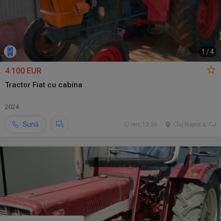
1
/
4
4.100 EUR
Tractor Fiat cu cabina
2024
Sună
ieri, 12:36
Cluj-Napoca, CJ