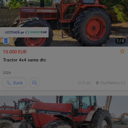
1
/
4
10.000 EUR
Tractor 4x4 same dtc
2026
Sună
31 jul.
Cluj-Napoca, CJ