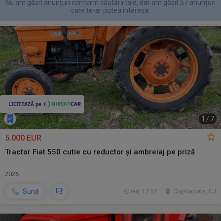
Nu am găsit anunțuri conform căutării tale, dar am găsit 57 anunțuri
care te-ar putea interesa.
1
/
7
5.000 EUR
Tractor Fiat 550 cutie cu reductor și ambreiaj pe priză
2026
Sună
ieri, 12:57
Cluj-Napoca, CJ