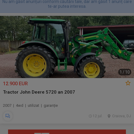
Nu am găsit anunțuri conform căutării tale, dar am găsit 1 anunț care
te-ar putea interesa.
1
/
10
12.900 EUR
Tractor John Deere 5720 an 2007
2007 | 4wd | utilizat | garanție
12 jul.
Craiova, DJ