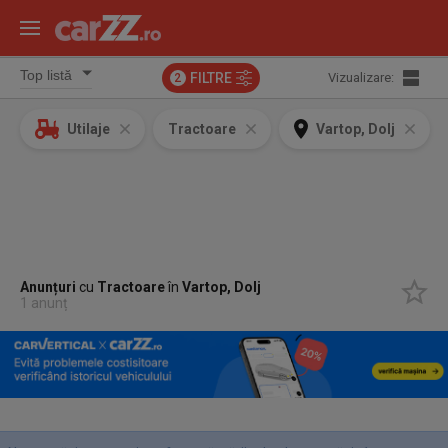
FILTRE
Vizualizare:
2
Utilaje
Tractoare
Vartop, Dolj
Anunțuri
cu
Tractoare
în
Vartop, Dolj
1 anunț