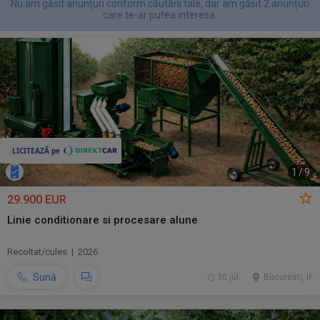
Nu am găsit anunțuri conform căutării tale, dar am găsit 2 anunțuri
care te-ar putea interesa.
1
/
9
29.900 EUR
Linie conditionare si procesare alune
Recoltat/cules | 2026
Sună
30 jul.
Bucuresti, IF