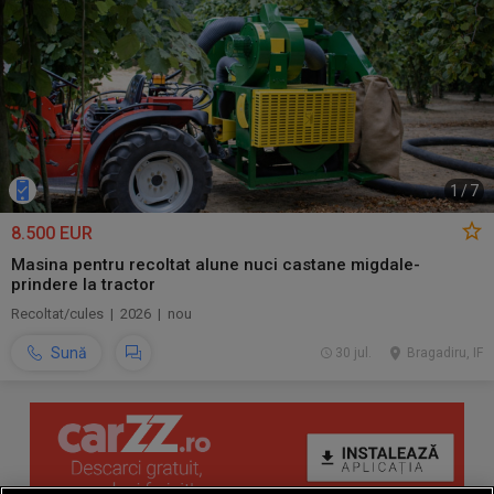
1
/
7
8.500 EUR
Masina pentru recoltat alune nuci castane migdale-
prindere la tractor
Recoltat/cules | 2026 | nou
Sună
30 jul.
Bragadiru, IF