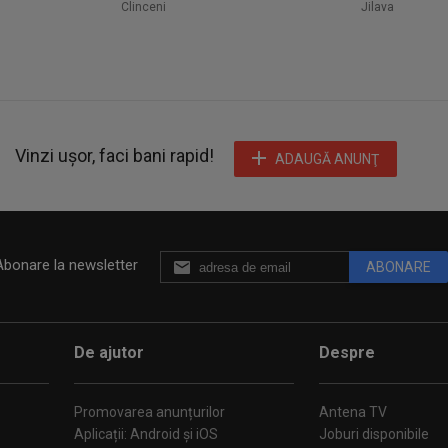
Clinceni
Jilava
Vinzi ușor, faci bani rapid!
ADAUGĂ ANUNŢ
Abonare la newsletter
ABONARE
De ajutor
Despre
Promovarea anunțurilor
Antena TV
Aplicații: Android și iOS
Joburi disponibile