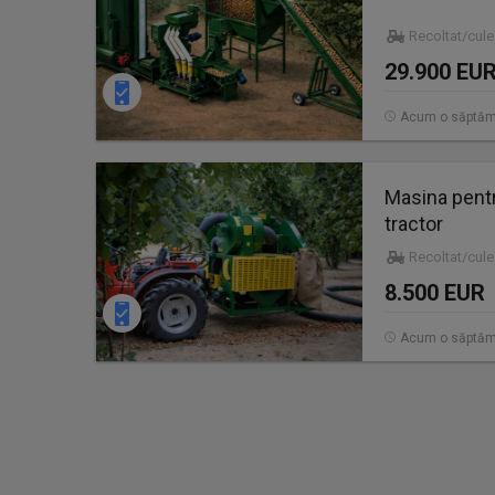
Recoltat/cul
29.900 EU
Acum o săptă
Masina pentr
tractor
Recoltat/cul
8.500 EUR
Acum o săptă