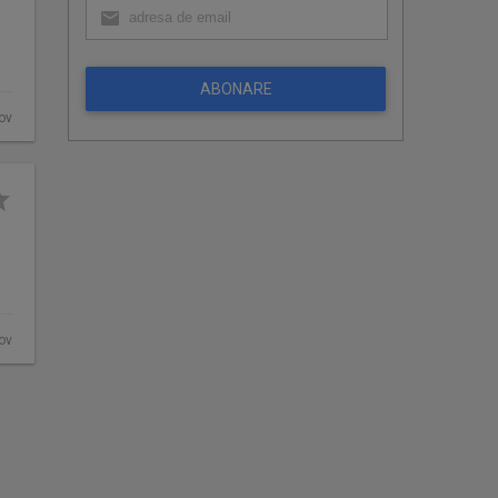
ABONARE
fov
fov