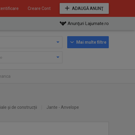
entificare
Creare Cont
ADAUGĂ ANUNŢ
Anunţuri Lajumate.ro
Mai multe filtre
beanca
iale și de construcții
Jante - Anvelope