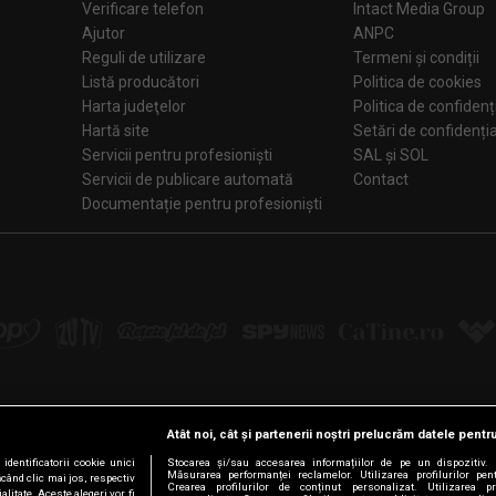
Verificare telefon
Intact Media Group
Ajutor
ANPC
Reguli de utilizare
Termeni și condiții
Listă producători
Politica de cookies
Harta judeţelor
Politica de confidenț
Hartă site
Setări de confiden
Servicii pentru profesioniști
SAL și SOL
Servicii de publicare automată
Contact
Documentație pentru profesioniști
Atât noi, cât și partenerii noștri prelucrăm datele pentru
Urmărește-ne pe:
dentificatorii cookie unici
Stocarea și/sau accesarea informațiilor de pe un dispozitiv. D
Măsurarea performanței reclamelor. Utilizarea profilurilor pen
ăcând clic mai jos, respectiv
Crearea profilurilor de conținut personalizat. Utilizarea pro
litate. Aceste alegeri vor fi