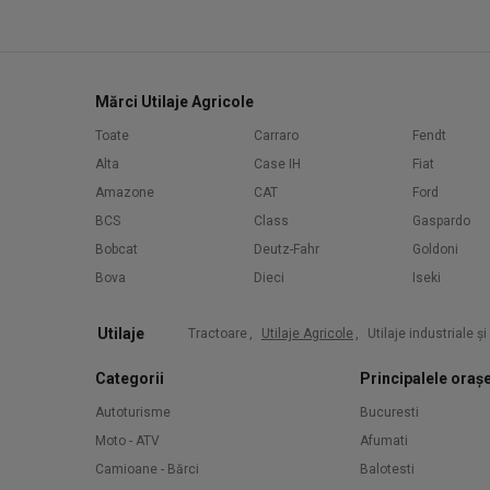
Mărci Utilaje Agricole
Toate
Carraro
Fendt
Alta
Case IH
Fiat
Amazone
CAT
Ford
BCS
Class
Gaspardo
Bobcat
Deutz-Fahr
Goldoni
Bova
Dieci
Iseki
Utilaje
Tractoare
,
Utilaje Agricole
,
Utilaje industriale ș
Categorii
Principalele oraș
Autoturisme
Bucuresti
Moto - ATV
Afumati
Camioane - Bărci
Balotesti