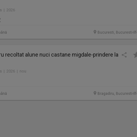
es | 2026
R
mână
Bucuresti, Bucuresti-Il
u recoltat alune nuci castane migdale-prindere la
es | 2026 | nou
mână
Bragadiru, Bucuresti-Il