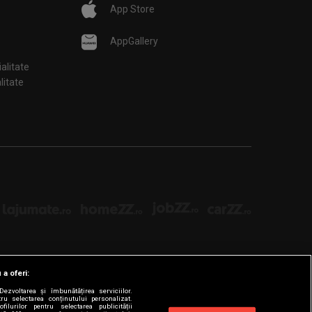
App Store
AppGallery
ialitate
țialitate
 a oferi:
ezvoltarea și îmbunătățirea serviciilor.
tru selectarea conținutului personalizat.
filurilor pentru selectarea publicității