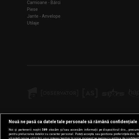
Camioane - Bărci
Piese
Jante - Anvelope
Utilaje
Nouă ne pasă ca datele tale personale să rămână confidențiale
Noi și partenerii noștri
589
stocăm și/sau accesăm informații pe dispozitivul dvs., precum i
pentru prelucrarea datelor cu caracter personal. Puteți accepta sau gestiona preferințele dvs. f
vă puteți opune utilizării unui interes legitim în orice moment pe pagina cu politica de confidenția