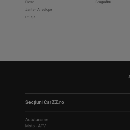
Piese
Bragadiru
Jante - Anvelope
Utilaje
Secțiuni CarZZ.ro
Autoturisme
Moto - ATV