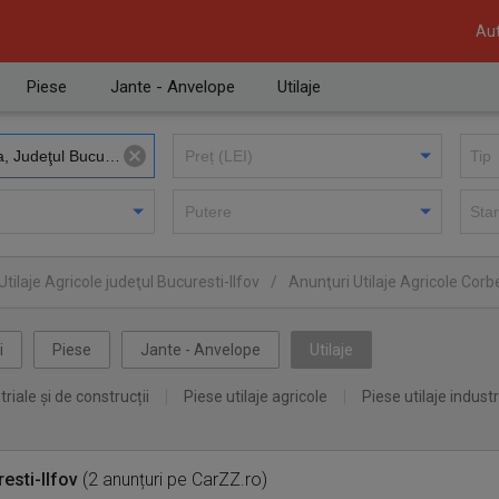
Aut
Piese
Jante - Anvelope
Utilaje
tilaje Agricole judeţul Bucuresti-Ilfov
/
Anunţuri Utilaje Agricole Cor
i
Piese
Jante - Anvelope
Utilaje
triale și de construcții
Piese utilaje agricole
Piese utilaje industr
esti-Ilfov
(2 anunțuri pe CarZZ.ro)