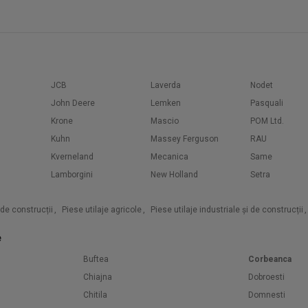
JCB
Laverda
Nodet
John Deere
Lemken
Pasquali
Krone
Mascio
POM Ltd.
Kuhn
Massey Ferguson
RAU
Kverneland
Mecanica
Same
Lamborgini
New Holland
Setra
i de construcții
,
Piese utilaje agricole
,
Piese utilaje industriale și de construcții
,
e
Buftea
Corbeanca
Chiajna
Dobroesti
Chitila
Domnesti