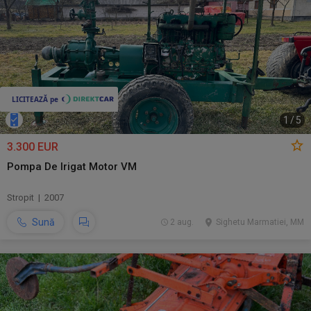
1
/
5
3.300 EUR
Pompa De Irigat Motor VM
Stropit | 2007
Sună
2 aug.
Sighetu Marmatiei, MM