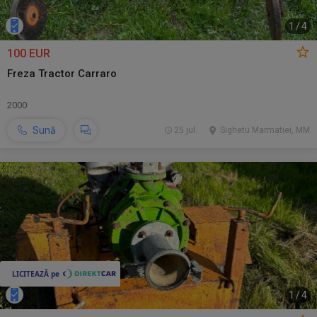
1
/
4
100 EUR
Freza Tractor Carraro
2000
Sună
25 jul.
Sighetu Marmatiei, MM
1
/
4