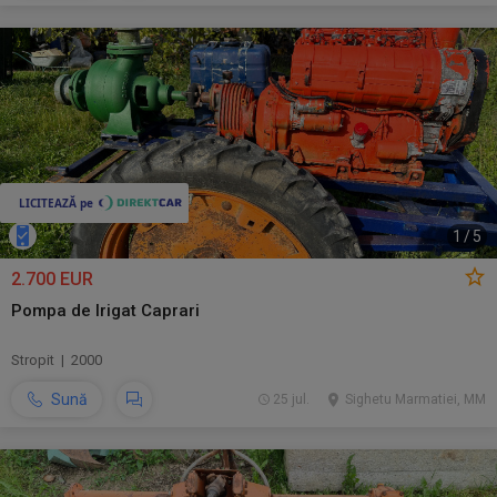
1
/
5
2.700 EUR
Pompa de Irigat Caprari
Stropit | 2000
Sună
25 jul.
Sighetu Marmatiei, MM