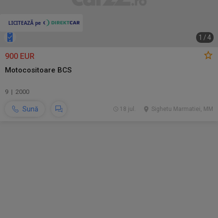
1
/
4
900 EUR
Motocositoare BCS
9 | 2000
Sună
18 jul.
Sighetu Marmatiei, MM