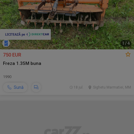
1
/
4
750 EUR
Freza 1.35M buna
1990
Sună
18 jul.
Sighetu Marmatiei, MM