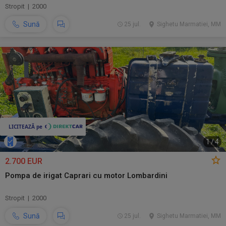
Stropit | 2000
Sună
25 jul.
Sighetu Marmatiei, MM
1
/
4
2.700 EUR
Pompa de irigat Caprari cu motor Lombardini
Stropit | 2000
Sună
25 jul.
Sighetu Marmatiei, MM