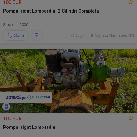
100 EUR
Pompa Irigat Lombardini 2 Cilindri Completa
Stropit | 2000
Sună
25 jul.
Sighetu Marmatiei, MM
1
/
4
100 EUR
Pompa Irigat Lombardini