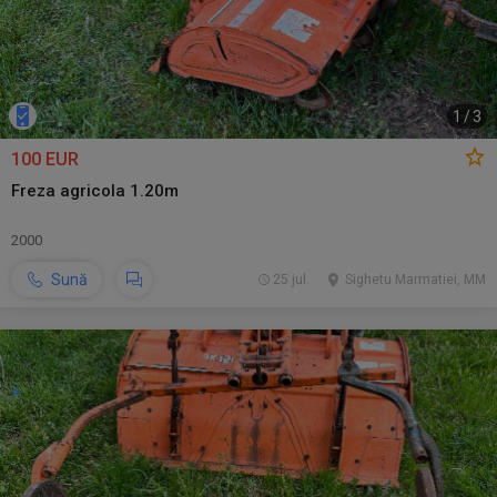
1
/
3
100 EUR
Freza agricola 1.20m
2000
Sună
25 jul.
Sighetu Marmatiei, MM