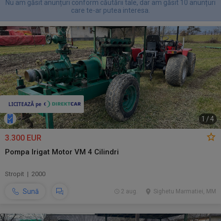
Nu am găsit anunțuri conform căutării tale, dar am găsit 10 anunțuri
care te-ar putea interesa.
1
/
4
3.300 EUR
Pompa Irigat Motor VM 4 Cilindri
Stropit | 2000
Sună
2 aug.
Sighetu Marmatiei, MM