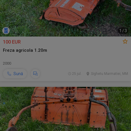
1
/
3
100 EUR
Freza agricola 1.20m
2000
Sună
25 jul.
Sighetu Marmatiei, MM