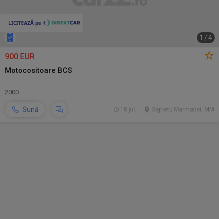
1
/
4
900 EUR
Motocositoare BCS
2000
Sună
18 jul.
Sighetu Marmatiei, MM