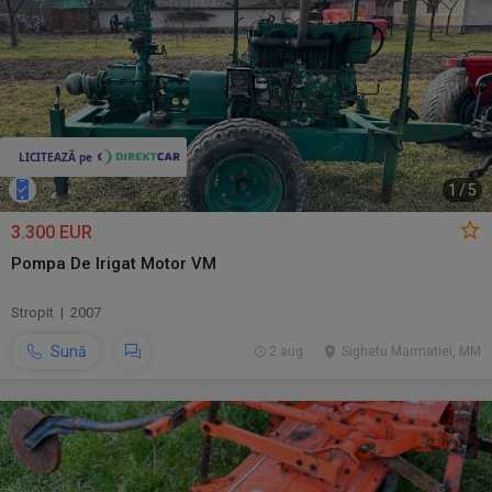
1
/
5
3.300 EUR
Pompa De Irigat Motor VM
Stropit | 2007
Sună
2 aug.
Sighetu Marmatiei, MM