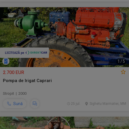
1
/
5
2.700 EUR
Pompa de Irigat Caprari
Stropit | 2000
Sună
25 jul.
Sighetu Marmatiei, MM