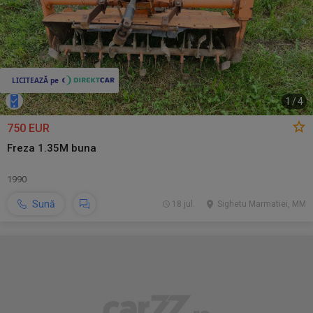
1
/
4
750 EUR
Freza 1.35M buna
1990
Sună
18 jul.
Sighetu Marmatiei, MM