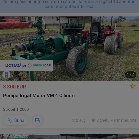
Nu am găsit anunțuri conform căutării tale, dar am găsit 10 anunțuri
care te-ar putea interesa.
1
/
4
3.300 EUR
Pompa Irigat Motor VM 4 Cilindri
Stropit | 2000
Sună
2 aug.
Sighetu Marmatiei, MM