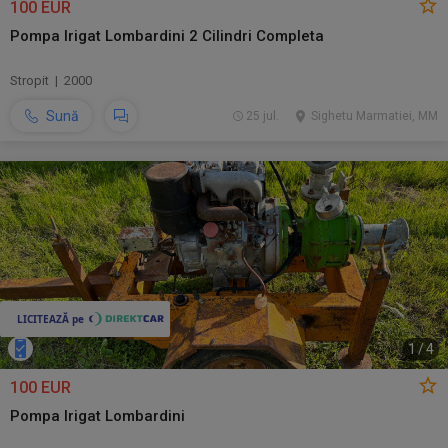
100 EUR
Pompa Irigat Lombardini 2 Cilindri Completa
Stropit | 2000
Sună
25 jul.
Sighetu Marmatiei, MM
1
/
4
100 EUR
Pompa Irigat Lombardini