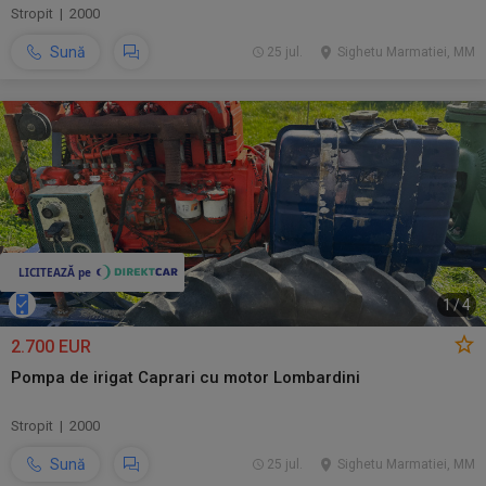
Stropit | 2000
Sună
25 jul.
Sighetu Marmatiei, MM
1
/
4
2.700 EUR
Pompa de irigat Caprari cu motor Lombardini
Stropit | 2000
Sună
25 jul.
Sighetu Marmatiei, MM