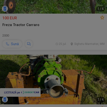
1
/
4
100 EUR
Freza Tractor Carraro
2000
Sună
25 jul.
Sighetu Marmatiei, MM
1
/
4