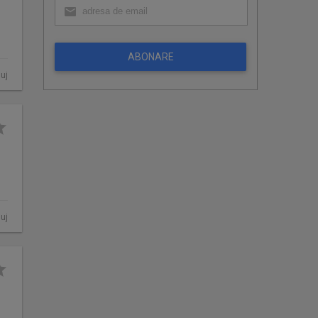
ABONARE
luj
luj