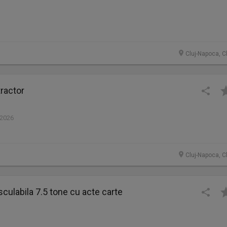
Cluj-Napoca, C
tractor
 2026
Cluj-Napoca, C
ulabila 7.5 tone cu acte carte