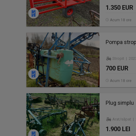
1.350 EUR
Acum 18 ore
Pompa stropi
Stropit | 202
700 EUR
Acum 18 ore
Plug simplu
Arat/săpat |
1.900 LEI