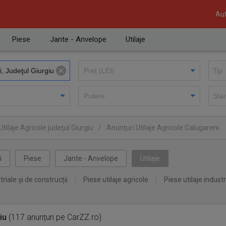
Aut
Piese
Jante - Anvelope
Utilaje
tilaje Agricole judeţul Giurgiu
/
Anunţuri Utilaje Agricole Calugareni
i
Piese
Jante - Anvelope
Utilaje
triale și de construcții
Piese utilaje agricole
Piese utilaje industr
iu
(117 anunțuri pe CarZZ.ro)