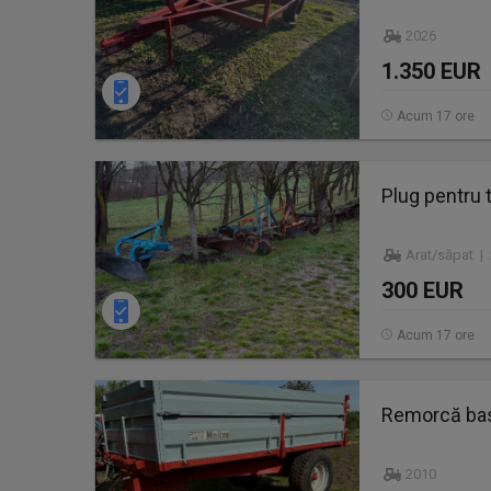
2026
1.350 EUR
Acum 17 ore
Plug pentru 
Arat/săpat |
300 EUR
Acum 17 ore
Remorcă basc
2010