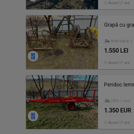
Acum 17 ore
Grapă cu gra
Arat/săpat |
1.550 LEI
Acum 17 ore
Peridoc lemn
2023 | nou
1.350 EUR
Acum 17 ore