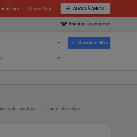
entificare
Creare Cont
ADAUGĂ ANUNŢ
Anunţuri Lajumate.ro
Mai multe filtre
iale și de construcții
Jante - Anvelope