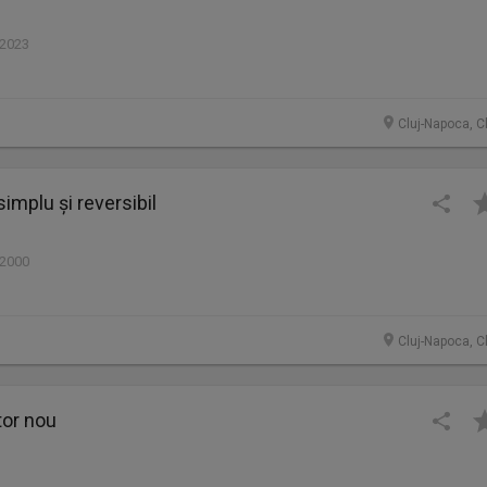
 2023
Cluj-Napoca, C
simplu și reversibil
 2000
Cluj-Napoca, C
tor nou