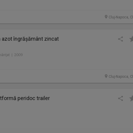
Cluj-Napoca, C
 azot îngrășământ zincat
mânţat | 2009
Cluj-Napoca, C
formă peridoc trailer