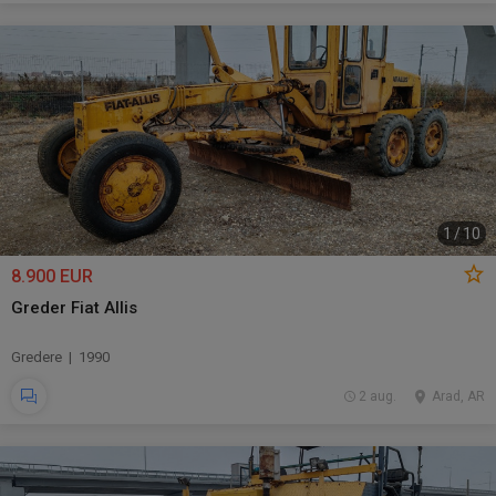
1
/
10
8.900 EUR
Greder Fiat Allis
Gredere | 1990
2 aug.
Arad, AR