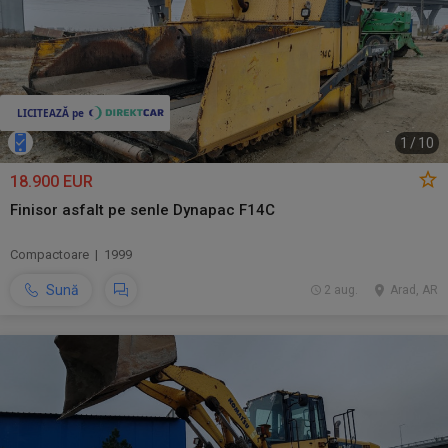
1
/
10
18.900 EUR
Finisor asfalt pe senle Dynapac F14C
Compactoare | 1999
Sună
2 aug.
Arad, AR