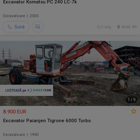
Excavator Komatsu PC 240 LC-7k
Excavatoare | 2005
Sună
2 aug.
Arad, AR
1
/
9
8.900 EUR
Excavator Paianjen Tigrone 6000 Turbo
Excavatoare | 1990