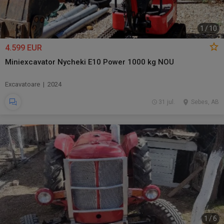
1
/
10
4.599 EUR
Miniexcavator Nycheki E10 Power 1000 kg NOU
Excavatoare | 2024
31 jul.
Sebes, AB
1
/
6