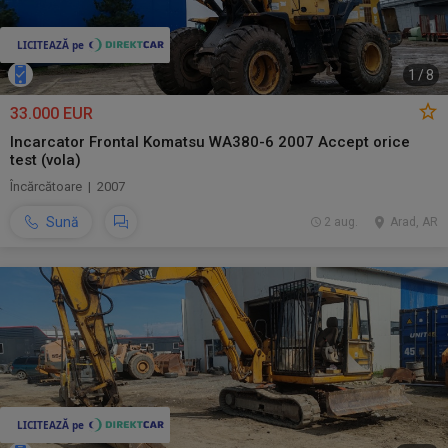
1
/
8
33.000 EUR
Incarcator Frontal Komatsu WA380-6 2007 Accept orice
test (vola)
Încărcătoare | 2007
Sună
2 aug.
Arad, AR