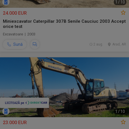
1
/
10
24.000 EUR
Miniexcavator Caterpillar 307B Senile Cauciuc 2003 Accept
orice test
Excavatoare | 2003
Sună
2 aug.
Arad, AR
1
/
10
23.000 EUR