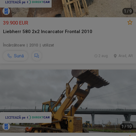
1
/
9
39.900 EUR
Liebherr 580 2x2 Incarcator Frontal 2010
Încărcătoare | 2010 | utilizat
Sună
2 aug.
Arad, AR
1
/
10