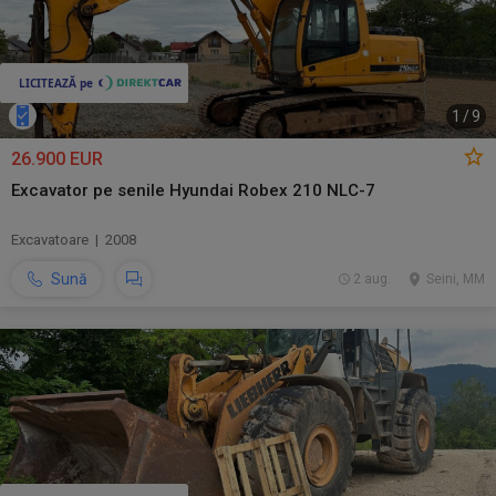
1
/
9
26.900 EUR
Excavator pe senile Hyundai Robex 210 NLC-7
Excavatoare | 2008
Sună
2 aug.
Seini, MM