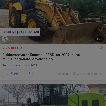
1
/
8
28.500 EUR
Buldoexcavator Komatsu 93S5, an 2007, cupa
multifuncționala, anvelope noi
Buldoexcavatoare | 2007
Sună
25 jul.
Curtea De Arges, AG