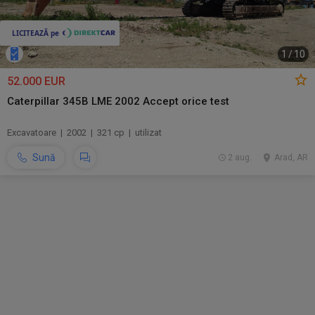
1
/
10
52.000 EUR
Caterpillar 345B LME 2002 Accept orice test
Excavatoare | 2002 | 321 cp | utilizat
Sună
2 aug.
Arad, AR