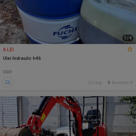
1
/
4
6 LEI
Ulei hidraulic h46
2020
2 aug.
Bucuresti, IF