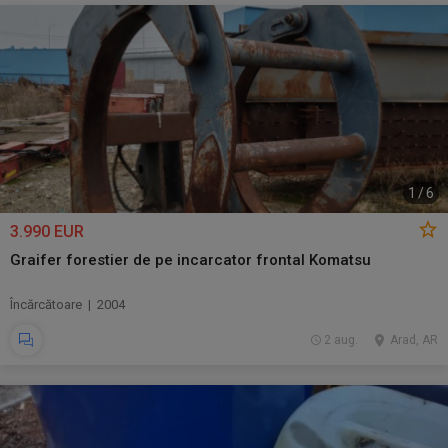
1
/
6
3.990 EUR
Graifer forestier de pe incarcator frontal Komatsu
Încărcătoare | 2004
2 aug.
Arad, AR