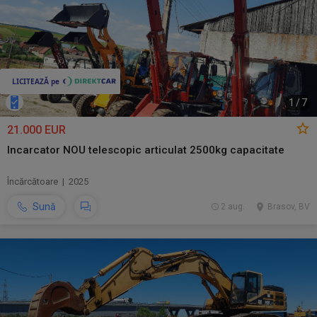
1
/
7
21.000 EUR
Incarcator NOU telescopic articulat 2500kg capacitate
Încărcătoare | 2025
Sună
2 aug.
Brasov, BV