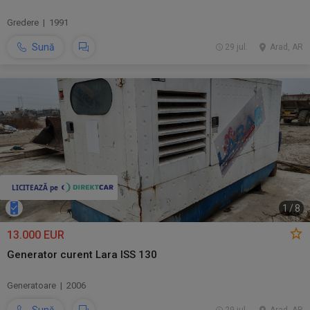
Gredere | 1991
Sună
29 jul.
Arad, AR
1
/
8
13.000 EUR
Generator curent Lara ISS 130
Generatoare | 2006