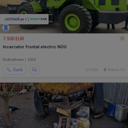
7.500 EUR
Incarcator frontal electric NOU
Încărcătoare | 2025
Sună
24 jul.
Brasov, BV