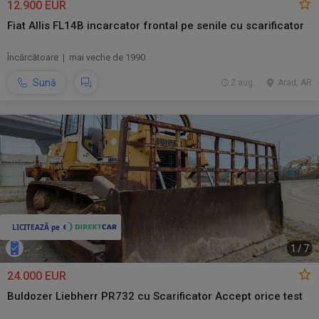
12.900 EUR
Fiat Allis FL14B incarcator frontal pe senile cu scarificator
Încărcătoare | mai veche de 1990
Sună
2 aug.
Arad, AR
1
/
7
24.000 EUR
Buldozer Liebherr PR732 cu Scarificator Accept orice test