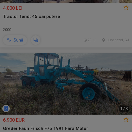
4.000 LEI
Tractor fendt 45 cai putere
2000
Sună
29 jul.
Jupanesti, GJ
1
/
8
6.900 EUR
Greder Faun Frisch F75 1991 Fara Motor