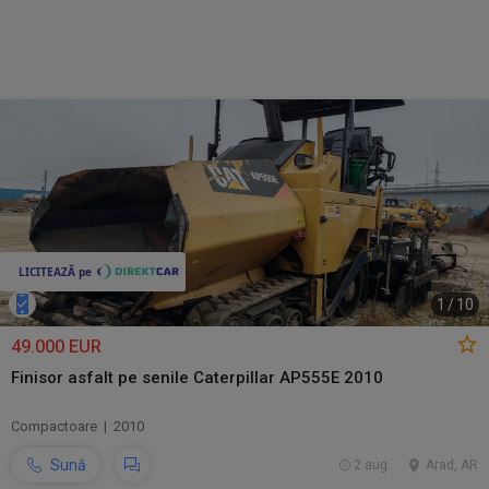
1
/
10
49.000 EUR
Finisor asfalt pe senile Caterpillar AP555E 2010
Compactoare | 2010
Sună
2 aug.
Arad, AR