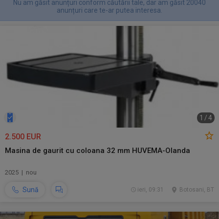
Nu am găsit anunțuri conform căutării tale, dar am găsit 20040
anunțuri care te-ar putea interesa.
1
/
4
2.500 EUR
Masina de gaurit cu coloana 32 mm HUVEMA-Olanda
2025 | nou
Sună
ieri, 09:31
Botosani, BT