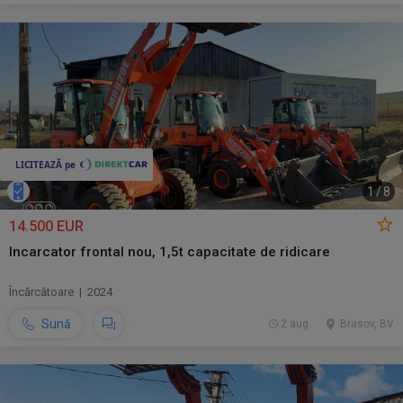
1
/
8
14.500 EUR
Incarcator frontal nou, 1,5t capacitate de ridicare
Încărcătoare | 2024
Sună
2 aug.
Brasov, BV