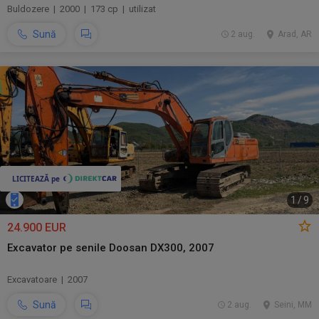
Buldozere | 2000 | 173 cp | utilizat
Sună
2 aug.
Arad, AR
1
/
9
24.900 EUR
Excavator pe senile Doosan DX300, 2007
Excavatoare | 2007
Sună
2 aug.
Seini, MM