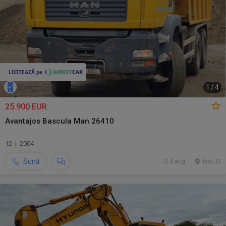
1
/
4
25.900 EUR
Avantajos Bascula Man 26410
12 | 2004
Sună
4 aug.
Iasi, IS