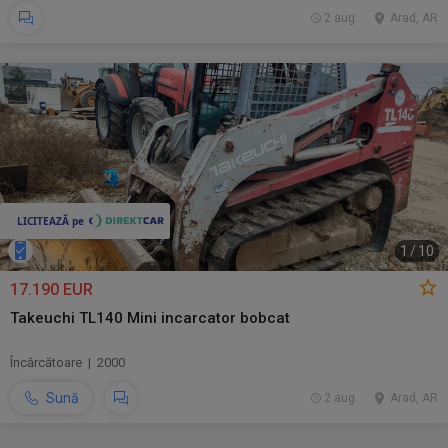
2 aug.
Arad, AR
1
/
10
17.190 EUR
Takeuchi TL140 Mini incarcator bobcat
Încărcătoare | 2000
Sună
2 aug.
Arad, AR