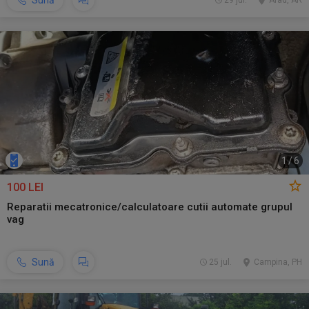
Sună
29 jul.
Arad, AR
1
/
6
100 LEI
Reparatii mecatronice/calculatoare cutii automate grupul
vag
Sună
25 jul.
Campina, PH