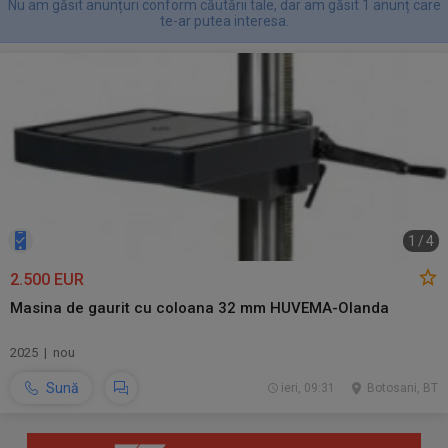
Nu am găsit anunțuri conform căutării tale, dar am găsit 1 anunț care
te-ar putea interesa.
1
/
4
2.500 EUR
Masina de gaurit cu coloana 32 mm HUVEMA-Olanda
2025 | nou
Sună
ieri, 09:31
Botosani, BT