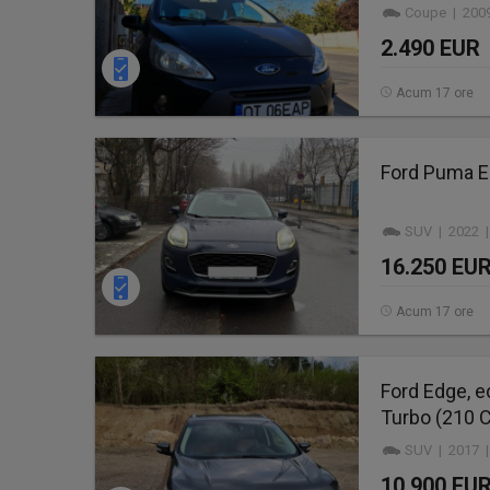
Coupe | 2009
2.490 EUR
Acum 17 ore
Ford Puma E
SUV | 2022 |
16.250 EU
Acum 17 ore
Ford Edge, e
Turbo (210 
SUV | 2017 |
10.900 EU