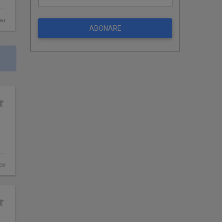
au
ABONARE
ov