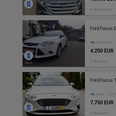
Acum 19 ore
Ford Focus
Hatchback | 
4.250 EUR
Acum o zi
Ford Focus 
Break | 2019
7.750 EUR
Acum o zi