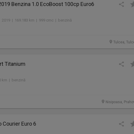
2019 Benzina 1.0 EcoBoost 100cp Euro6
2019 | 169.183 km | 999 cmc | benzină
Tulcea, Tulc
rt Titanium
0 km | benzină
Nisipoasa, Praho
 Courier Euro 6