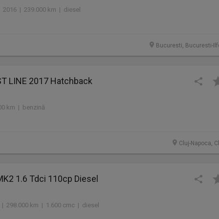
2016 | 239.000 km | diesel
Bucuresti, Bucuresti-Il
ST LINE 2017 Hatchback
00 km | benzină
Cluj-Napoca, C
MK2 1.6 Tdci 110cp Diesel
 | 298.000 km | 1.600 cmc | diesel