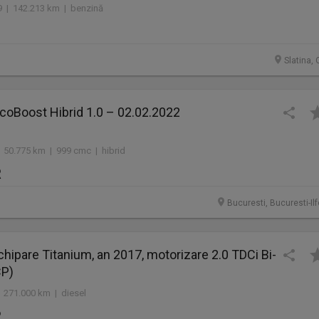
 | 142.213 km | benzină
Slatina, 
coBoost Hibrid 1.0 – 02.02.2022
 50.775 km | 999 cmc | hibrid
R
Bucuresti, Bucuresti-Il
chipare Titanium, an 2017, motorizare 2.0 TDCi Bi-
CP)
 271.000 km | diesel
R