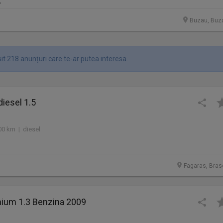
R
Buzau, Buz
it 218 anunțuri care te-ar putea interesa.
diesel 1.5
00 km | diesel
Fagaras, Bras
nium 1.3 Benzina 2009