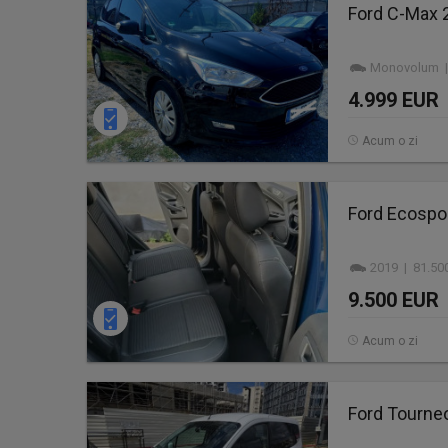
Ford C-Max 
Monovolum | 
4.999 EUR
Acum o zi
Ford Ecospo
2019 | 81.50
9.500 EUR
Acum o zi
Ford Tourneo