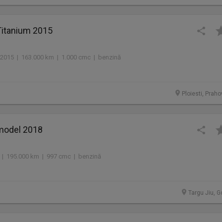
Titanium 2015
2015 | 163.000 km | 1.000 cmc | benzină
Ploiesti, Prah
model 2018
 | 195.000 km | 997 cmc | benzină
Targu Jiu, G