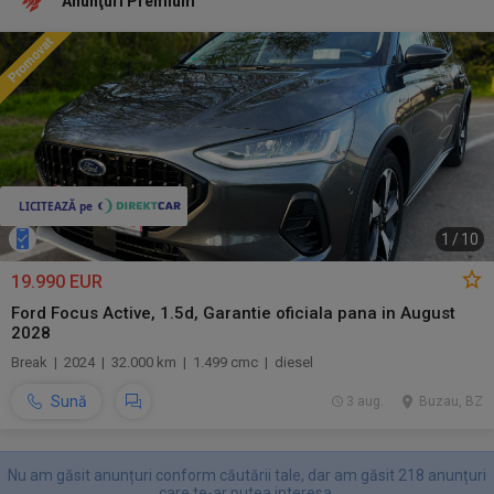
Anunţuri Premium
1
/
10
19.990 EUR
Ford Focus Active, 1.5d, Garantie oficiala pana in August
2028
Break | 2024 | 32.000 km | 1.499 cmc | diesel
Sună
3 aug.
Buzau, BZ
Nu am găsit anunțuri conform căutării tale, dar am găsit 218 anunțuri
care te-ar putea interesa.