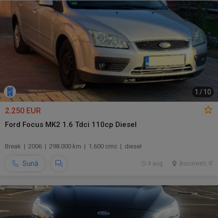
1
/
10
2.250 EUR
Ford Focus MK2 1.6 Tdci 110cp Diesel
Break | 2006 | 298.000 km | 1.600 cmc | diesel
Sună
4 aug.
Bucuresti, IF