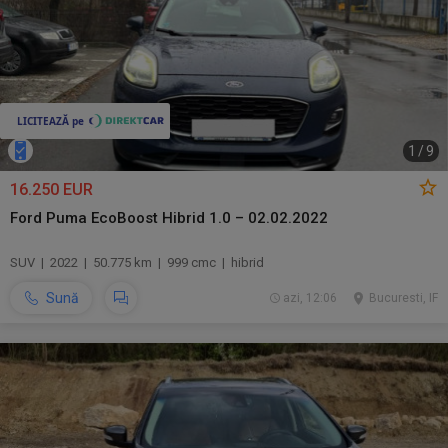
1
/
9
16.250 EUR
Ford Puma EcoBoost Hibrid 1.0 – 02.02.2022
SUV | 2022 | 50.775 km | 999 cmc | hibrid
Sună
azi, 12:06
Bucuresti, IF