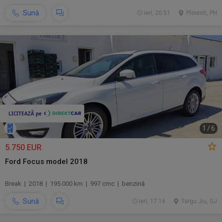
Sună
ieri, 20:51
Ploiesti, PH
1
/
6
5.750 EUR
Ford Focus model 2018
Break | 2018 | 195.000 km | 997 cmc | benzină
Sună
ieri, 17:16
Targu Jiu, GJ