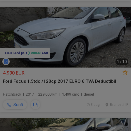
1
/
10
4.990 EUR
Ford Focus 1.5tdci/120cp 2017 EURO 6 TVA Deductibil
Hatchback | 2017 | 229.000 km | 1.499 cmc | diesel
Sună
3 aug.
Branesti, IF