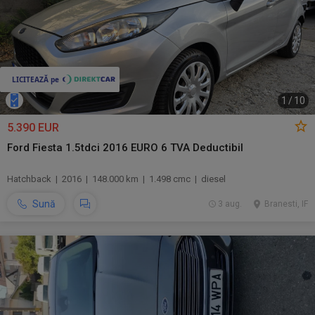
1
/
10
5.390 EUR
Ford Fiesta 1.5tdci 2016 EURO 6 TVA Deductibil
Hatchback | 2016 | 148.000 km | 1.498 cmc | diesel
Sună
3 aug.
Branesti, IF