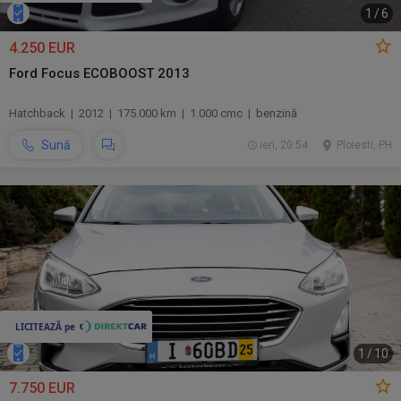
1
/
6
4.250 EUR
Ford Focus ECOBOOST 2013
Hatchback | 2012 | 175.000 km | 1.000 cmc | benzină
Sună
ieri, 20:54
Ploiesti, PH
1
/
10
7.750 EUR