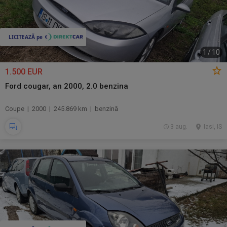
1
/
10
1.500 EUR
Ford cougar, an 2000, 2.0 benzina
Coupe | 2000 | 245.869 km | benzină
3 aug.
Iasi, IS