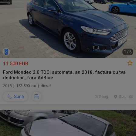
1
/
6
11.500 EUR
Ford Mondeo 2.0 TDCI automata, an 2018, factura cu tva
deductibil, fara AdBlue
2018 | 153.500 km | diesel
Sună
3 aug.
Sibiu, SB