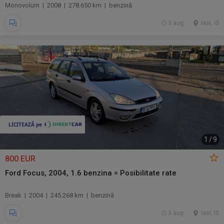
Monovolum | 2008 | 278.650 km | benzină
3 aug.
Iasi, IS
1
/
9
800 EUR
Ford Focus, 2004, 1.6 benzina = Posibilitate rate
Break | 2004 | 245.268 km | benzină
3 aug.
Iasi, IS