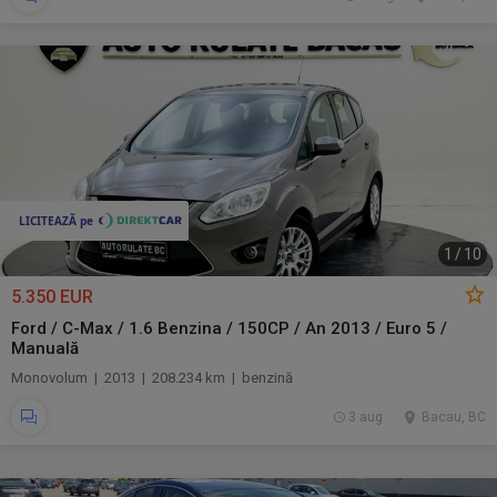
1
/
10
5.350 EUR
Ford / C-Max / 1.6 Benzina / 150CP / An 2013 / Euro 5 /
Manuală
Monovolum | 2013 | 208.234 km | benzină
3 aug.
Bacau, BC