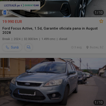
1
/
10
19.990 EUR
Ford Focus Active, 1.5d, Garantie oficiala pana in August
2028
Break | 2024 | 32.000 km | 1.499 cmc | diesel
Sună
3 aug.
Buzau, BZ
1
/
10