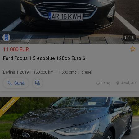
1
/
10
11.000 EUR
Ford Focus 1.5 ecoblue 120cp Euro 6
Berlină | 2019 | 150.000 km | 1.500 cmc | diesel
Sună
3 aug.
Arad, AR