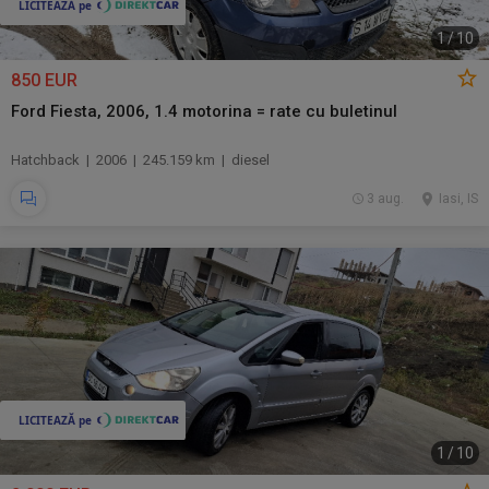
1
/
10
850 EUR
Ford Fiesta, 2006, 1.4 motorina = rate cu buletinul
Hatchback | 2006 | 245.159 km | diesel
3 aug.
Iasi, IS
1
/
10