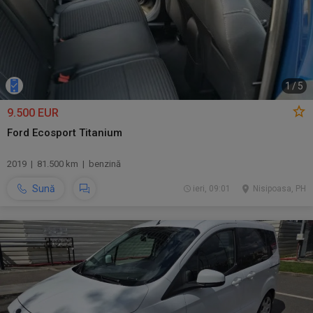
1
/
5
9.500 EUR
Ford Ecosport Titanium
2019 | 81.500 km | benzină
Sună
ieri, 09:01
Nisipoasa, PH