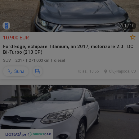
1
/
10
10.900 EUR
Ford Edge, echipare Titanium, an 2017, motorizare 2.0 TDCi
Bi-Turbo (210 CP)
SUV | 2017 | 271.000 km | diesel
Sună
azi, 10:55
Cluj-Napoca, CJ