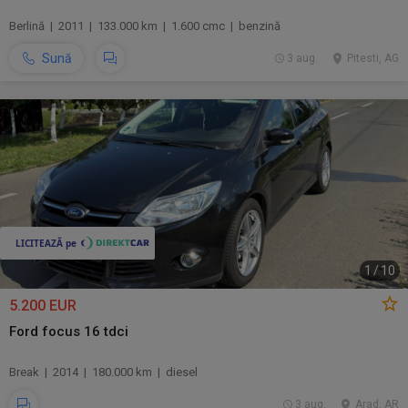
Berlină | 2011 | 133.000 km | 1.600 cmc | benzină
Sună
3 aug.
Pitesti, AG
1
/
10
5.200 EUR
Ford focus 16 tdci
Break | 2014 | 180.000 km | diesel
3 aug.
Arad, AR