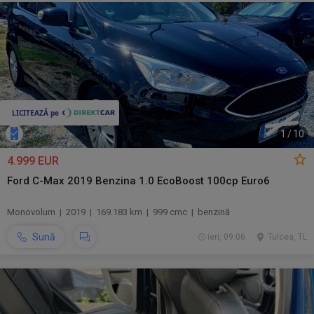
1
/
10
4.999 EUR
Ford C-Max 2019 Benzina 1.0 EcoBoost 100cp Euro6
Monovolum | 2019 | 169.183 km | 999 cmc | benzină
Sună
ieri, 09:06
Tulcea, TL