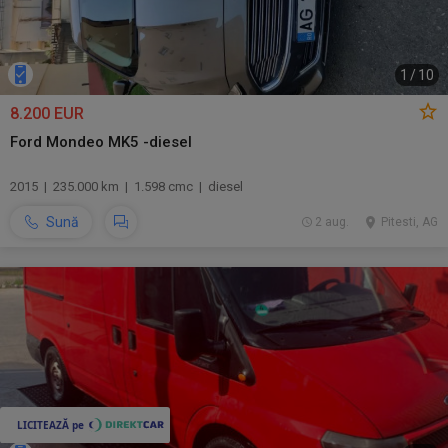
1
/
10
8.200 EUR
Ford Mondeo MK5 -diesel
2015 | 235.000 km | 1.598 cmc | diesel
Sună
2 aug.
Pitesti, AG