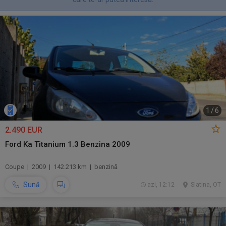
1
/
6
2.490 EUR
Ford Ka Titanium 1.3 Benzina 2009
Coupe | 2009 | 142.213 km | benzină
Sună
azi, 12:12
Slatina, OT