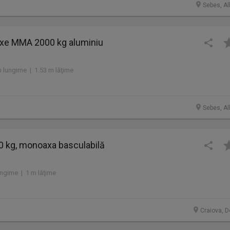
Sebes, Al
xe MMA 2000 kg aluminiu
 lungime | 1.53 m lăţime
Sebes, Al
 kg, monoaxa basculabilă
ungime | 1 m lăţime
Craiova, D