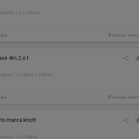
lungime | 2.1 m lăţime
mână
Focsani, Vranc
axe 4m.2.o t
ungime | 2 m lăţime | 2000 m³
mână
Focsani, Vranc
to marca knott
lungime | 2 m lăţime