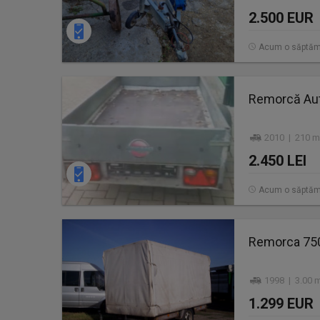
2.500 EUR
Acum o săptă
Remorcă Au
2010 | 210 m
2.450 LEI
Acum o săptă
Remorca 750
1998 | 3.00 m
1.299 EUR