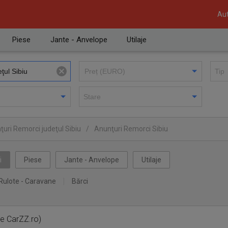
Aut
Piese
Jante - Anvelope
Utilaje
uri Remorci judeţul Sibiu
/
Anunţuri Remorci Sibiu
i
Piese
Jante - Anvelope
Utilaje
Rulote - Caravane
Bărci
pe CarZZ.ro)