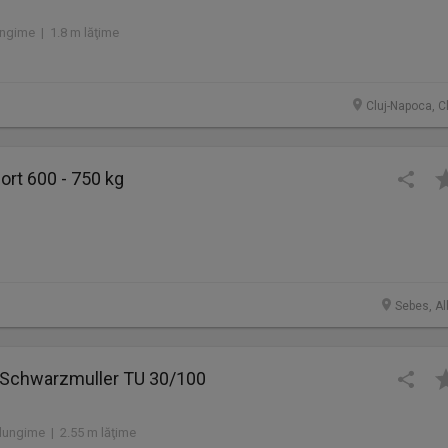
ngime | 1.8 m lăţime
Cluj-Napoca, C
rt 600 - 750 kg
Sebes, Al
e Schwarzmuller TU 30/100
lungime | 2.55 m lăţime