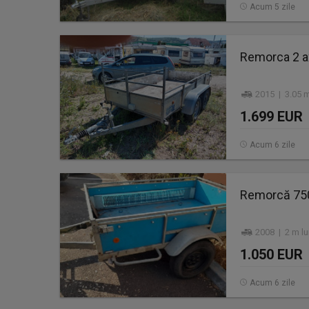
Acum 5 zile
Remorca 2 a
2015 | 3.05 m
1.699 EUR
Acum 6 zile
Remorcă 750
2008 | 2 m l
1.050 EUR
Acum 6 zile