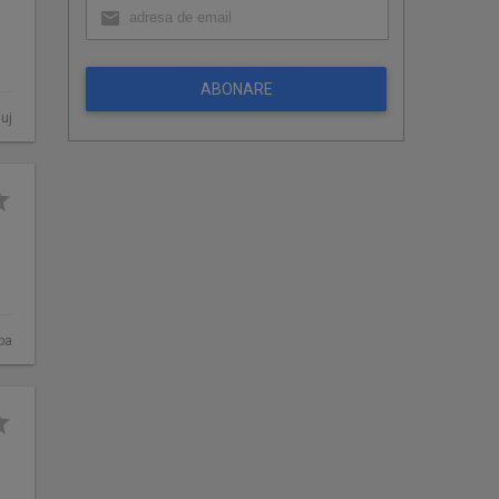
ABONARE
luj
ba