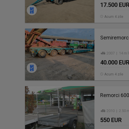
17.500 EU
Acum 4 zile
Semiremorca
2007 | 14 m l
40.000 EU
Acum 4 zile
Remorci 600 
2010 | 2.50 m
550 EUR