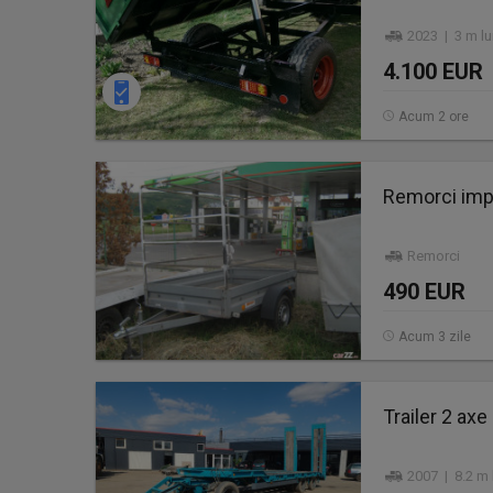
2023 | 3 m lu
4.100 EUR
Acum 2 ore
Remorci impo
Remorci
490 EUR
Acum 3 zile
Trailer 2 ax
2007 | 8.2 m 