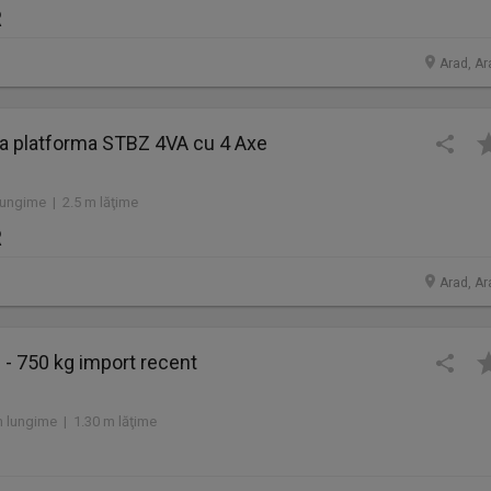
R
Arad, Ar
 platforma STBZ 4VA cu 4 Axe
ungime | 2.5 m lăţime
R
Arad, Ar
- 750 kg import recent
 lungime | 1.30 m lăţime