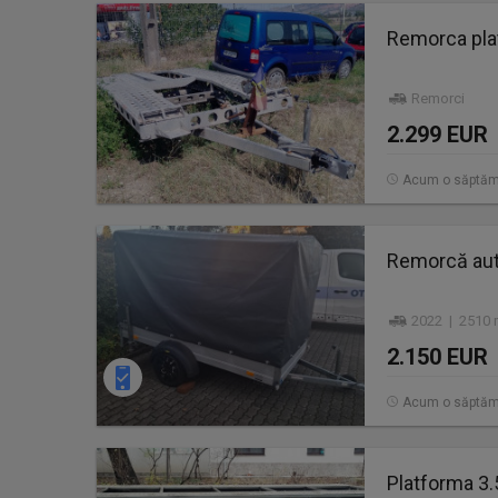
Remorca pla
Remorci
2.299 EUR
Acum o săptă
Remorcă aut
2022 | 2510 
2.150 EUR
Acum o săptă
Platforma 3.