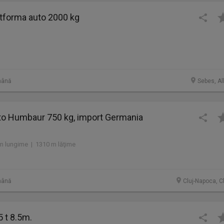
tforma auto 2000 kg
mână
Sebes, Al
o Humbaur 750 kg, import Germania
m lungime | 1310 m lăţime
mână
Cluj-Napoca, C
5 t 8.5m.