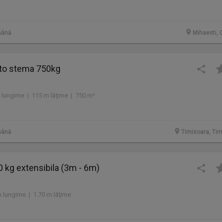
mână
Mihaesti, 
to stema 750kg
 lungime | 115 m lăţime | 750 m³
mână
Timisoara, Tim
 kg extensibila (3m - 6m)
 lungime | 1.70 m lăţime