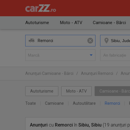
Autoturisme
Moto - ATV
Camioane - Bărci
Remorci
Anunţuri Camioane - Bărci
/
Anunţuri Remorci
/
Anunţ
Autoturisme
Moto - ATV
Camioane - Bărc
Toate
Camioane
Autoutilitare
Remorci
Anunțuri
cu
Remorci
în
Sibiu, Sibiu
(19 anunțuri 