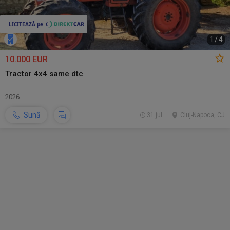
1
/
4
10.000 EUR
Tractor 4x4 same dtc
2026
Sună
31 jul.
Cluj-Napoca, CJ