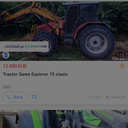
1
/
5
12.000 EUR
Tractor Same Explorer 75 clasic
2007
Sună
26 jul.
Harlau, IS