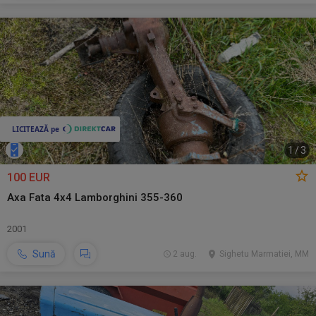
1
/
3
100 EUR
Axa Fata 4x4 Lamborghini 355-360
2001
Sună
2 aug.
Sighetu Marmatiei, MM