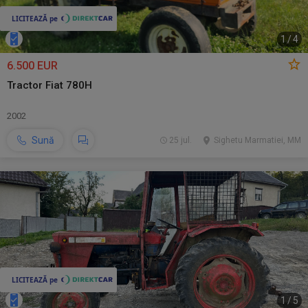
1
/
4
6.500 EUR
Tractor Fiat 780H
2002
Sună
25 jul.
Sighetu Marmatiei, MM
1
/
5