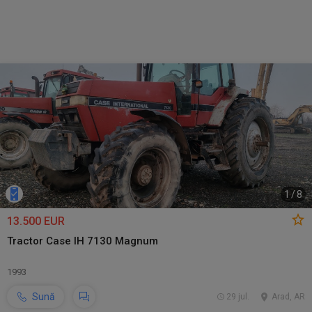
1
/
8
13.500 EUR
Tractor Case IH 7130 Magnum
1993
Sună
29 jul.
Arad, AR