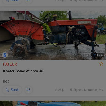
Sună
25 jul.
Sighetu Marmatiei, MM
1
/
4
100 EUR
Tractor Same Atlanta 45
1999
Sună
25 jul.
Sighetu Marmatiei, MM