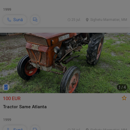
1999
Sună
25 jul.
Sighetu Marmatiei, MM
1
/
4
100 EUR
Tractor Same Atlanta
1999