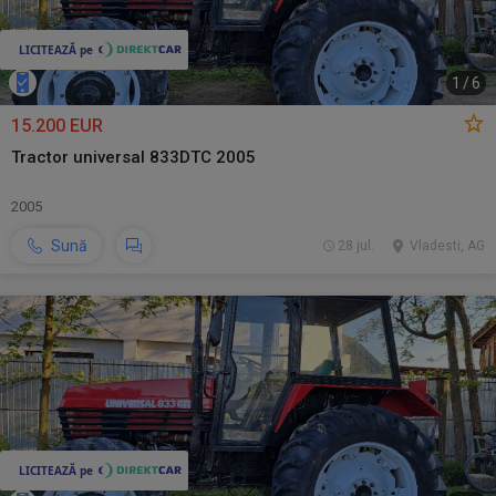
1
/
6
15.200 EUR
Tractor universal 833DTC 2005
2005
Sună
28 jul.
Vladesti, AG