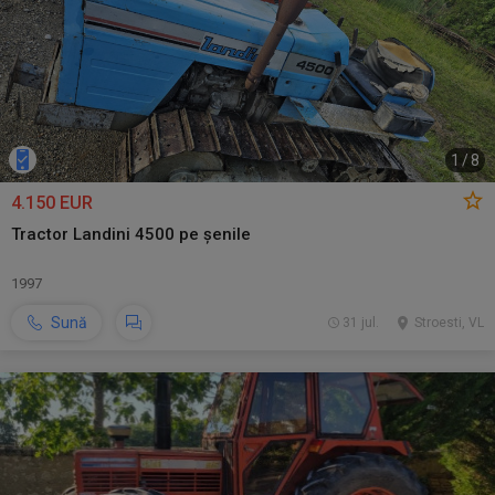
1
/
8
4.150 EUR
Tractor Landini 4500 pe șenile
1997
Sună
31 jul.
Stroesti, VL