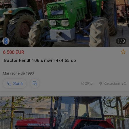
1
/
9
6.500 EUR
Tractor Fendt 106ls mwm 4x4 65 cp
Mai veche de 1990
Sună
29 jul.
Racaciuni, BC