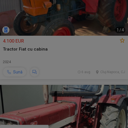
1
/
4
4.100 EUR
Tractor Fiat cu cabina
2024
Sună
6 aug.
Cluj-Napoca, CJ