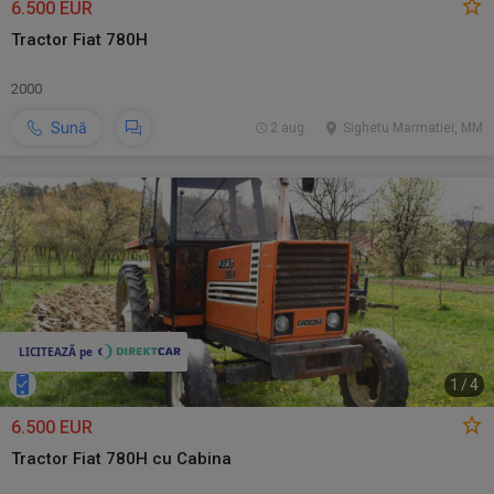
6.500 EUR
Tractor Fiat 780H
2000
Sună
2 aug.
Sighetu Marmatiei, MM
1
/
4
6.500 EUR
Tractor Fiat 780H cu Cabina