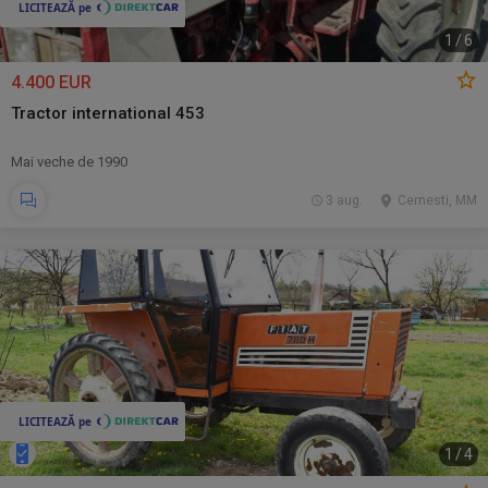
1
/
6
4.400 EUR
Tractor international 453
Mai veche de 1990
3 aug.
Cernesti, MM
1
/
4