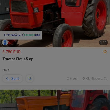
1
/
4
3.750 EUR
Tractor Fiat 45 cp
2024
Sună
6 aug.
Cluj-Napoca, CJ