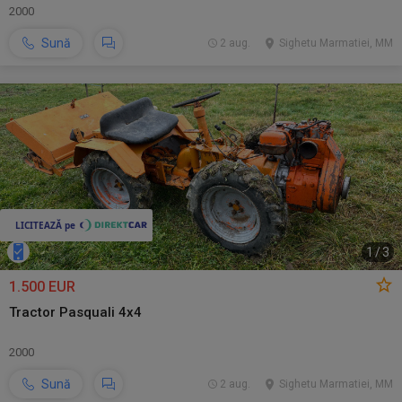
2000
Sună
2 aug.
Sighetu Marmatiei, MM
1
/
3
1.500 EUR
Tractor Pasquali 4x4
2000
Sună
2 aug.
Sighetu Marmatiei, MM