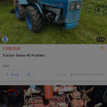
1
/
4
3.200 EUR
Tractor Same 45 Frutteto
2000
Sună
25 jul.
Sighetu Marmatiei, MM