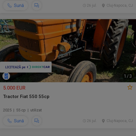
Sună
26 jul.
Cluj-Napoca, CJ
1
/
3
5.000 EUR
Tractor Fiat 550 55cp
2025 | 55 cp | utilizat
Sună
26 jul.
Cluj-Napoca, CJ