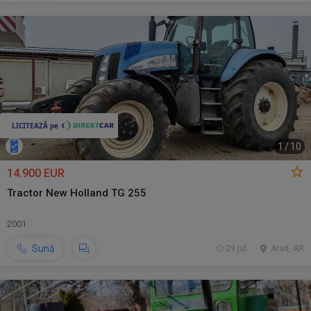
1
/
10
14.900 EUR
Tractor New Holland TG 255
2001
Sună
29 jul.
Arad, AR