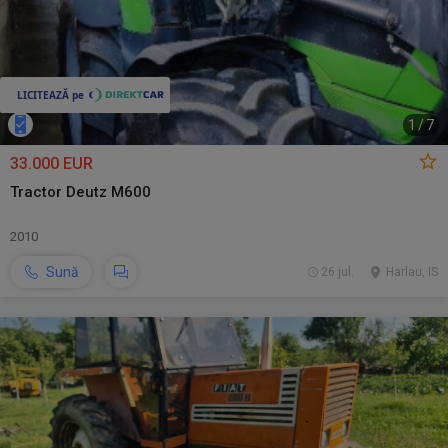
1
/
7
33.000 EUR
Tractor Deutz M600
2010
Sună
26 jul.
Harlau, IS