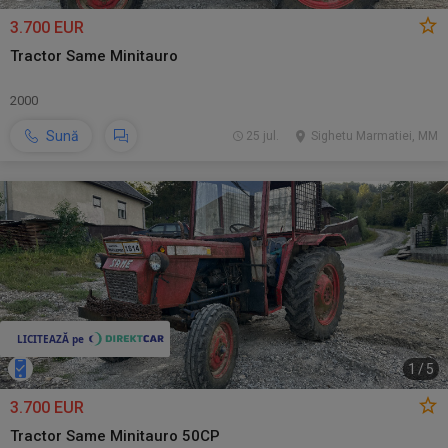
3.700 EUR
Tractor Same Minitauro
2000
Sună
25 jul.
Sighetu Marmatiei, MM
1
/
5
3.700 EUR
Tractor Same Minitauro 50CP