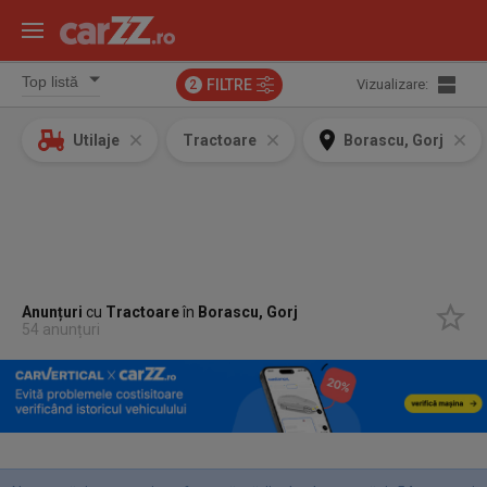
FILTRE
Vizualizare:
2
Utilaje
Tractoare
Borascu, Gorj
Anunțuri
cu
Tractoare
în
Borascu, Gorj
54 anunțuri