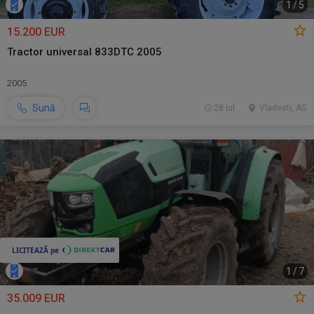
1
/
5
15.200 EUR
Tractor universal 833DTC 2005
2005
Sună
28 jul.
Vladesti, AG
1
/
7
35.009 EUR