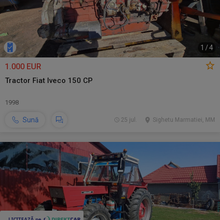
1
/
4
1.000 EUR
Tractor Fiat Iveco 150 CP
1998
Sună
25 jul.
Sighetu Marmatiei, MM