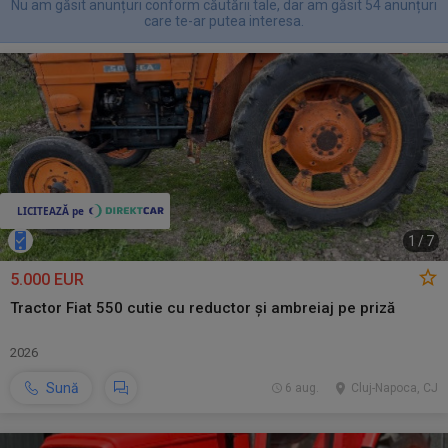
Nu am găsit anunțuri conform căutării tale, dar am găsit 54 anunțuri
care te-ar putea interesa.
1
/
7
5.000 EUR
Tractor Fiat 550 cutie cu reductor și ambreiaj pe priză
2026
Sună
6 aug.
Cluj-Napoca, CJ