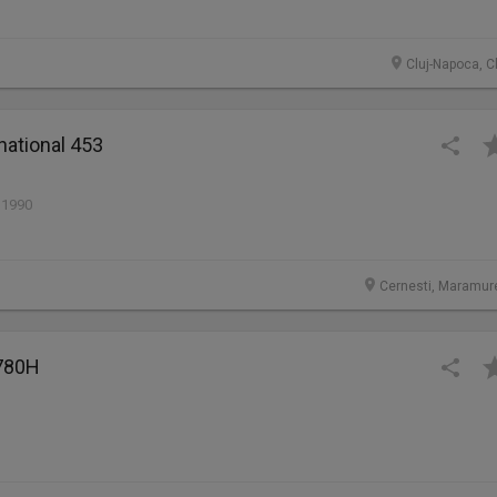
Cluj-Napoca, C
rnational 453
 1990
Cernesti, Maramur
 780H