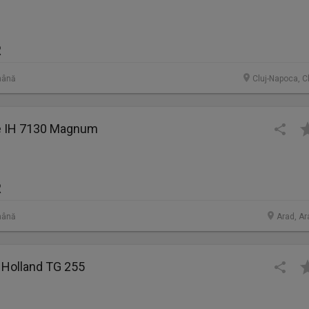
R
mână
Cluj-Napoca, C
e IH 7130 Magnum
R
mână
Arad, Ar
 Holland TG 255