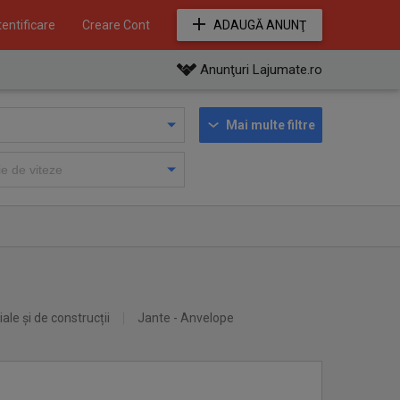
entificare
Creare Cont
ADAUGĂ ANUNŢ
Anunţuri Lajumate.ro
Mai multe filtre
iale și de construcții
Jante - Anvelope