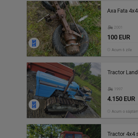
Axa Fata 4x
2001
100 EUR
Acum 6 zile
Tractor Land
1997
4.150 EUR
Acum o săptă
Tractor 4x4