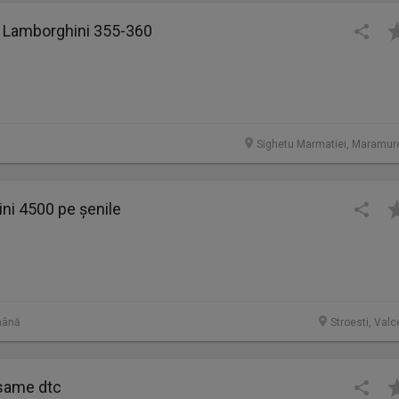
4 Lamborghini 355-360
Sighetu Marmatiei, Maramur
ini 4500 pe șenile
mână
Stroesti, Valc
 same dtc