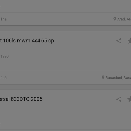
R
mână
Arad, Ar
dt 106ls mwm 4x4 65 cp
 1990
mână
Racaciuni, Bac
versal 833DTC 2005
R