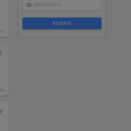
ABONARE
luj
luj