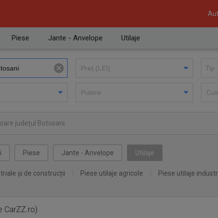
Aut
Piese
Jante - Anvelope
Utilaje
oare judeţul Botosani
i
Piese
Jante - Anvelope
Utilaje
triale și de construcții
Piese utilaje agricole
Piese utilaje industr
e CarZZ.ro)