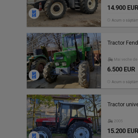
14.900 EU
Acum o săptă
Tractor Fen
Mai veche de
6.500 EUR
Acum o săptă
Tractor uni
2005
15.200 EU