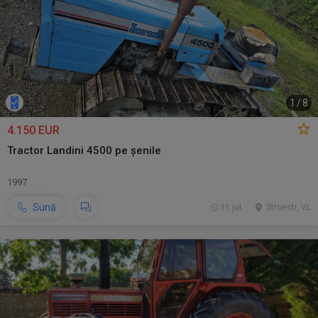
1
/
8
4.150 EUR
Tractor Landini 4500 pe șenile
1997
Sună
31 jul.
Stroesti, VL