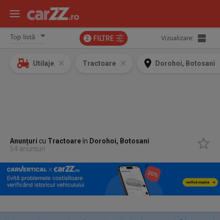
FILTRE
Vizualizare:
2
Utilaje
Tractoare
Dorohoi, Botosani
Anunțuri
cu
Tractoare
în
Dorohoi, Botosani
54 anunțuri