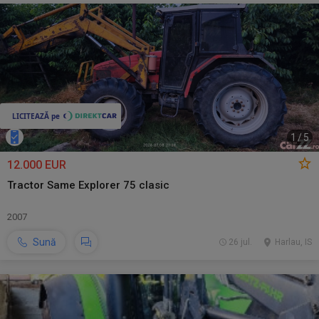
1
/
5
12.000 EUR
Tractor Same Explorer 75 clasic
2007
Sună
26 jul.
Harlau, IS