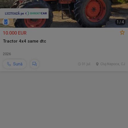
1
/
4
10.000 EUR
Tractor 4x4 same dtc
2026
Sună
31 jul.
Cluj-Napoca, CJ