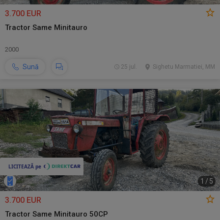
3.700 EUR
Tractor Same Minitauro
2000
Sună
25 jul.
Sighetu Marmatiei, MM
1
/
5
3.700 EUR
Tractor Same Minitauro 50CP