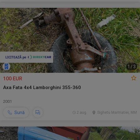
1
/
3
100 EUR
Axa Fata 4x4 Lamborghini 355-360
2001
Sună
2 aug.
Sighetu Marmatiei, MM