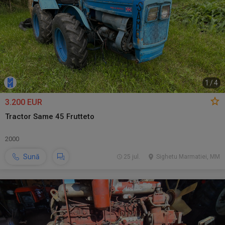
1
/
4
3.200 EUR
Tractor Same 45 Frutteto
2000
Sună
25 jul.
Sighetu Marmatiei, MM