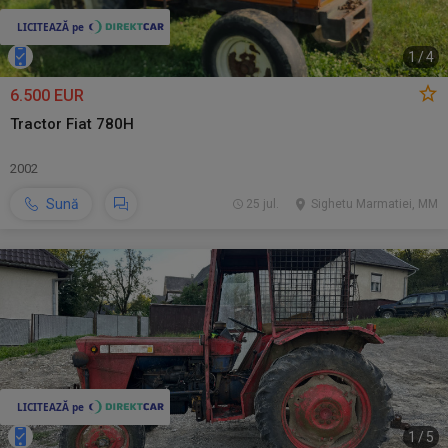
1
/
4
6.500 EUR
Tractor Fiat 780H
2002
Sună
25 jul.
Sighetu Marmatiei, MM
1
/
5