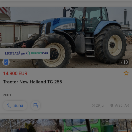
1
/
10
14.900 EUR
Tractor New Holland TG 255
2001
Sună
29 jul.
Arad, AR