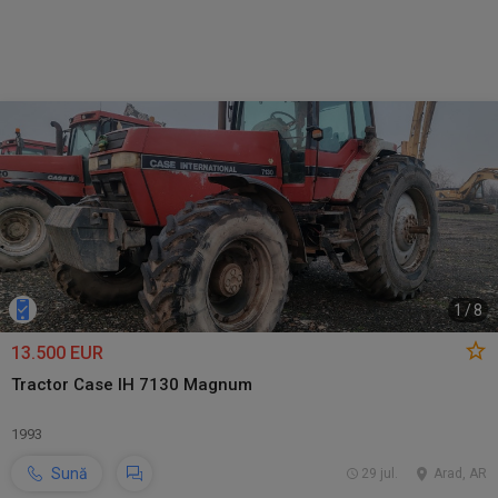
1
/
8
13.500 EUR
Tractor Case IH 7130 Magnum
1993
Sună
29 jul.
Arad, AR