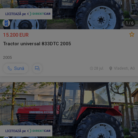
1
/
6
15.200 EUR
Tractor universal 833DTC 2005
2005
Sună
28 jul.
Vladesti, AG