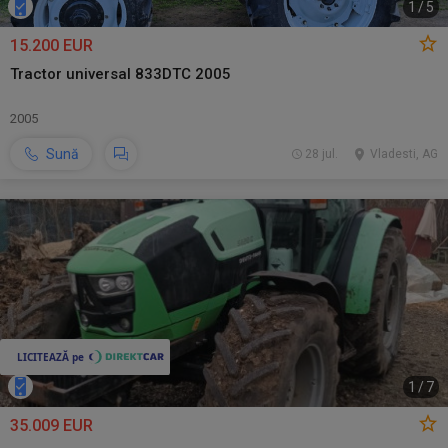
1
/
5
15.200 EUR
Tractor universal 833DTC 2005
2005
Sună
28 jul.
Vladesti, AG
1
/
7
35.009 EUR