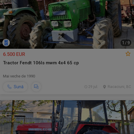
1
/
9
6.500 EUR
Tractor Fendt 106ls mwm 4x4 65 cp
Mai veche de 1990
Sună
29 jul.
Racaciuni, BC