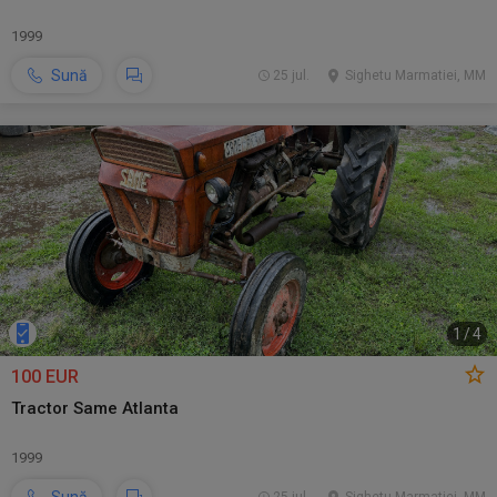
1999
Sună
25 jul.
Sighetu Marmatiei, MM
1
/
4
100 EUR
Tractor Same Atlanta
1999