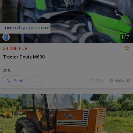
1
/
7
33.000 EUR
Tractor Deutz M600
2010
Sună
26 jul.
Harlau, IS