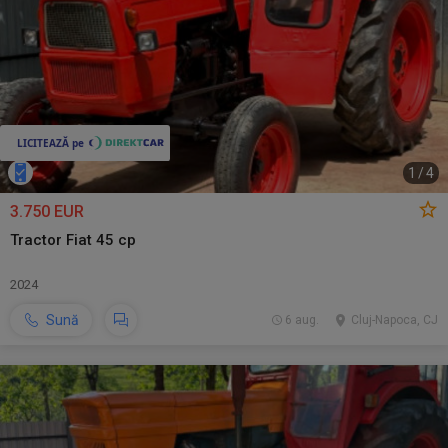
1
/
4
3.750 EUR
Tractor Fiat 45 cp
2024
Sună
6 aug.
Cluj-Napoca, CJ