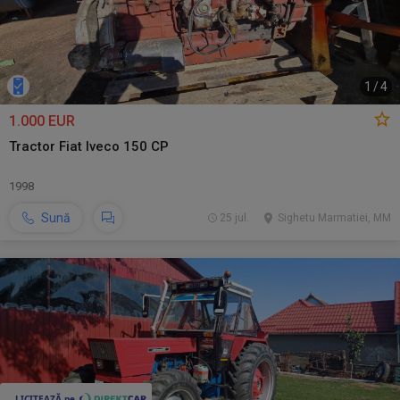
1
/
4
1.000 EUR
Tractor Fiat Iveco 150 CP
1998
Sună
25 jul.
Sighetu Marmatiei, MM