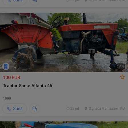
Sună
25 jul.
Sighetu Marmatiei, MM
1
/
4
100 EUR
Tractor Same Atlanta 45
1999
Sună
25 jul.
Sighetu Marmatiei, MM