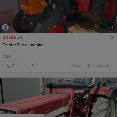
1
/
4
4.100 EUR
Tractor Fiat cu cabina
2024
Sună
6 aug.
Cluj-Napoca, CJ