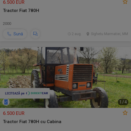
6.500 EUR
Tractor Fiat 780H
2000
Sună
2 aug.
Sighetu Marmatiei, MM
1
/
4
6.500 EUR
Tractor Fiat 780H cu Cabina