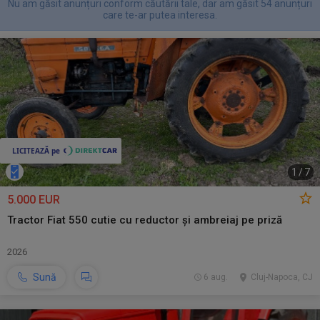
Nu am găsit anunțuri conform căutării tale, dar am găsit 54 anunțuri
care te-ar putea interesa.
1
/
7
5.000 EUR
Tractor Fiat 550 cutie cu reductor și ambreiaj pe priză
2026
Sună
6 aug.
Cluj-Napoca, CJ