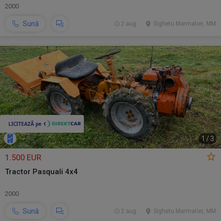
2000
Sună
2 aug.
Sighetu Marmatiei, MM
1
/
3
1.500 EUR
Tractor Pasquali 4x4
2000
Sună
2 aug.
Sighetu Marmatiei, MM