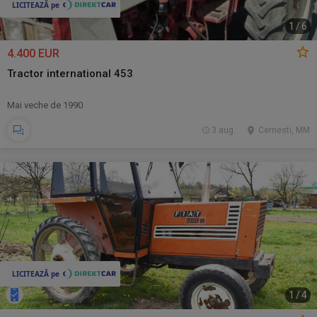
1
/
6
4.400 EUR
Tractor international 453
Mai veche de 1990
3 aug.
Cernesti, MM
1
/
4