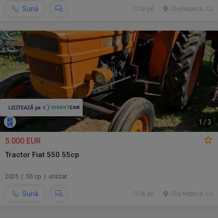
Sună
26 jul.
Cluj-Napoca, CJ
1
/
3
5.000 EUR
Tractor Fiat 550 55cp
2025 | 55 cp | utilizat
Sună
26 jul.
Cluj-Napoca, CJ