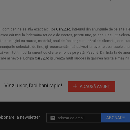
orit de tine se află exact aici, pe
CarZZ.ro
, într-unul din anunțurile de pe site! 
vea cât mai la îndemână tot ce e de interes, pentru tine, pe site. Pasul 2: Selecte
sta de mașini cu marca, modelul, anul de fabricație, numărul de kilometri, combusti
u anunțurile selectate de tine, îți recomandăm să salvezi la favorite doar acele anun
vei fi tot timpul la curent cu ofertele noi de pe piață. Pasul 6: Din lista ta de an
 care ai nevoie. Echipa
CarZZ.ro
îți urează mult succes în găsirea noii tale mașini!
Vinzi ușor, faci bani rapid!
ADAUGĂ ANUNŢ
Abonare la newsletter
ABONARE