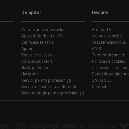
De ajutor
Despre
Promovarea anunțurilor
Antena TV
Aplicații: Android și iOS
Joburi disponibile
Verificare telefon
Intact Media Group
Ajutor
ANPC
Reguli de utilizare
Termeni și condiții
Listă producători
Politica de cookies
Harta judeţelor
Politica de confidenț
Hartă site
Setări de confiden
Servicii pentru profesioniști
SAL și SOL
Servicii de publicare automată
Contact
Documentație pentru profesioniști