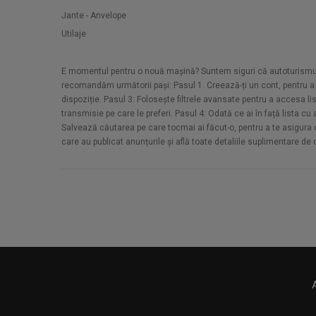
Jante - Anvelope
Utilaje
E momentul pentru o nouă mașină? Suntem siguri că autoturismul d
recomandăm următorii pași: Pasul 1. Creează-ți un cont, pentru a a
dispoziție. Pasul 3: Folosește filtrele avansate pentru a accesa li
transmisie pe care le preferi. Pasul 4: Odată ce ai în față lista c
Salvează căutarea pe care tocmai ai făcut-o, pentru a te asigura că 
care au publicat anunțurile și află toate detaliile suplimentare de