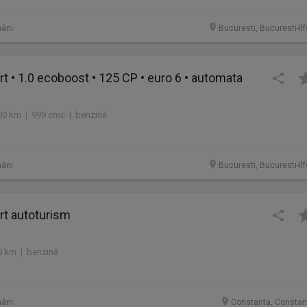
âni
Bucuresti, Bucuresti-Il
t • 1.0 ecoboost • 125 CP • euro 6 • automata
00 km | 999 cmc | benzină
âni
Bucuresti, Bucuresti-Il
rt autoturism
0 km | benzină
âni
Constanta, Constan