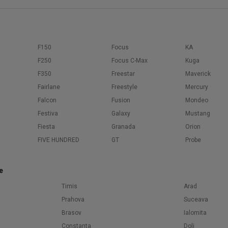
F150
Focus
KA
F250
Focus C-Max
Kuga
F350
Freestar
Maverick
Fairlane
Freestyle
Mercury
Falcon
Fusion
Mondeo
Festiva
Galaxy
Mustang
Fiesta
Granada
Orion
FIVE HUNDRED
GT
Probe
e
Timis
Arad
Prahova
Suceava
Brasov
Ialomita
Constanta
Dolj