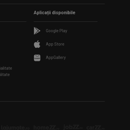
Aplicații disponibile
Google Play
App Store
AppGallery
ialitate
țialitate