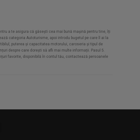
Pentru a te asigura că găsești cea mai bună mașină pentru tine, îți
ază categoria Autoturisme, apoi introdu bugetul pe care îl ai la
bilul, puterea și capacitatea motorului, caroseria și tipul de
țuri despre care dorești să afli mai multe informații. Pasul 5.
unțuri favorite, disponibilă în contul tău, contactează persoanele