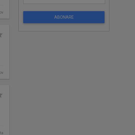
fov
ABONARE
fov
ta