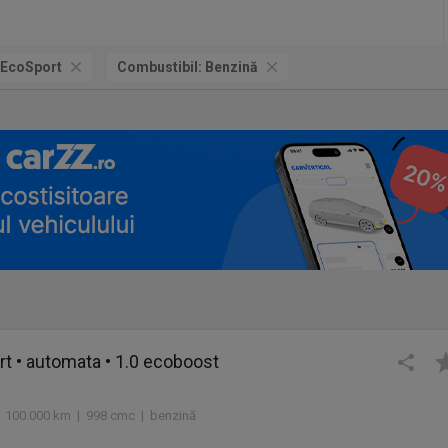
EcoSport
Combustibil:
Benzină
t • automata • 1.0 ecoboost
 100.000 km | 998 cmc | benzină