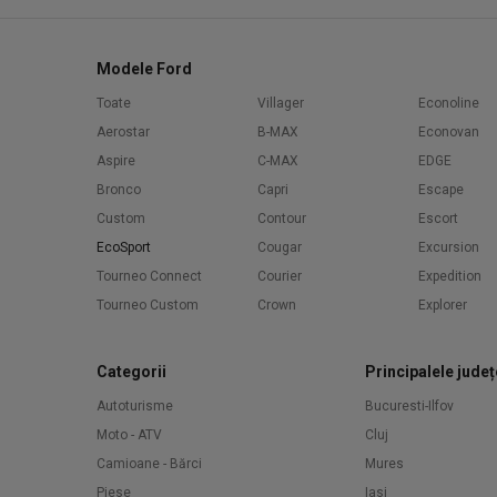
Modele Ford
Toate
Villager
Econoline
Aerostar
B-MAX
Econovan
Aspire
C-MAX
EDGE
Bronco
Capri
Escape
Custom
Contour
Escort
EcoSport
Cougar
Excursion
Tourneo Connect
Courier
Expedition
Tourneo Custom
Crown
Explorer
Categorii
Principalele județ
Autoturisme
Bucuresti-Ilfov
Moto - ATV
Cluj
Camioane - Bărci
Mures
Piese
Iasi