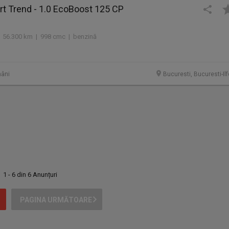
rt Trend - 1.0 EcoBoost 125 CP
 56.300 km | 998 cmc | benzină
âni
Bucuresti, Bucuresti-Il
1 - 6 din 6 Anunțuri
PAGINA URMĂTOARE