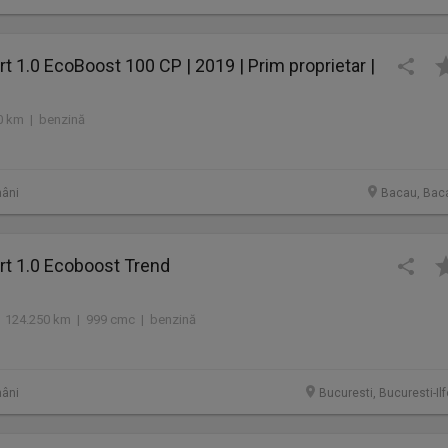
t 1.0 EcoBoost 100 CP | 2019 | Prim proprietar |
0 km | benzină
âni
Bacau, Bac
rt 1.0 Ecoboost Trend
 124.250 km | 999 cmc | benzină
âni
Bucuresti, Bucuresti-Il