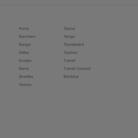
Puma
Taurus
Ranchero
Tempo
Ranger
Thunderbird
S-Max
Tourneo
Scorpio
Transit
Sierra
Transit Connect
Streetka
Windstar
Taunus