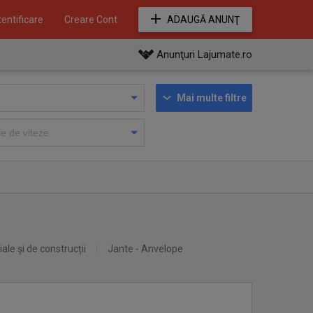
entificare
Creare Cont
ADAUGĂ ANUNŢ
Anunţuri Lajumate.ro
Mai multe filtre
iale și de construcții
Jante - Anvelope