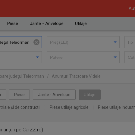
Aut
Piese
Jante - Anvelope
Utilaje
toare judeţul Teleorman
/
Anunţuri Tractoare Videle
i
Piese
Jante - Anvelope
Utilaje
triale și de construcții
Piese utilaje agricole
Piese utilaje industr
nunțuri pe CarZZ.ro)