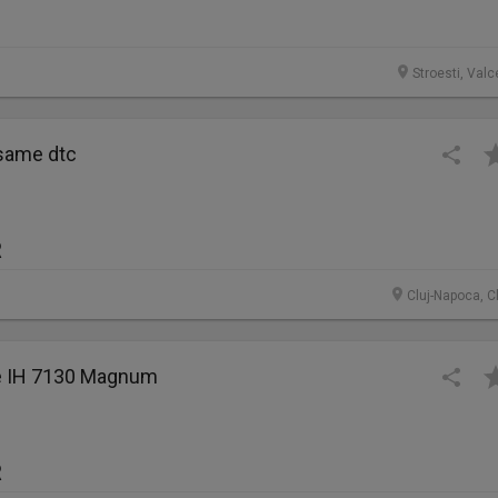
Stroesti, Valc
 same dtc
R
Cluj-Napoca, C
e IH 7130 Magnum
R