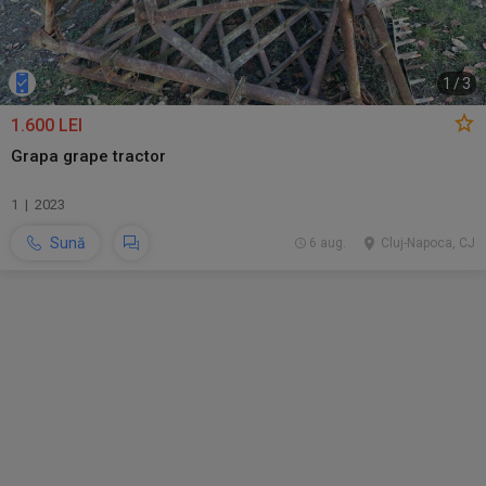
1
/
3
1.600 LEI
Grapa grape tractor
1 | 2023
Sună
6 aug.
Cluj-Napoca, CJ