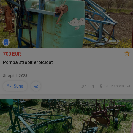
700 EUR
Pompa stropit erbicidat
Stropit | 2023
Sună
6 aug.
Cluj-Napoca, CJ