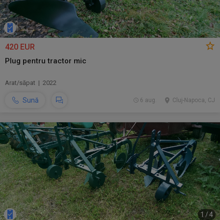
420 EUR
Plug pentru tractor mic
Arat/săpat | 2022
Sună
6 aug.
Cluj-Napoca, CJ
1
/
4