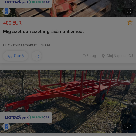
1
/
3
400 EUR
Mig azot con azot îngrășământ zincat
Cultivat/Însămânţat | 2009
Sună
6 aug.
Cluj-Napoca, CJ
1
/
4