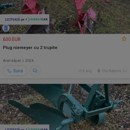
630 EUR
Plug niemeyer cu 2 trupite
Arat/săpat | 2024
Sună
6 aug.
Cluj-Napoca, CJ