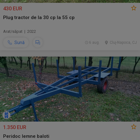
430 EUR
Plug tractor de la 30 cp la 55 cp
Arat/săpat | 2022
Sună
6 aug.
Cluj-Napoca, CJ
1.350 EUR
Peridoc lemne baloti