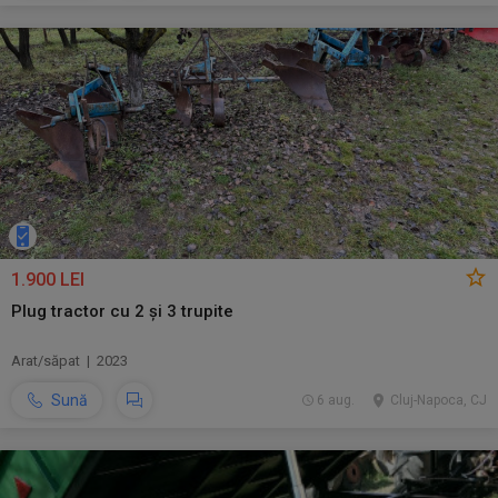
1.900 LEI
Plug tractor cu 2 și 3 trupite
Arat/săpat | 2023
Sună
6 aug.
Cluj-Napoca, CJ