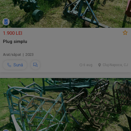
1.900 LEI
Plug simplu
Arat/săpat | 2023
Sună
6 aug.
Cluj-Napoca, CJ