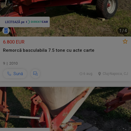
1
/
4
6.800 EUR
Remorcă basculabila 7.5 tone cu acte carte
9 | 2010
Sună
6 aug.
Cluj-Napoca, CJ