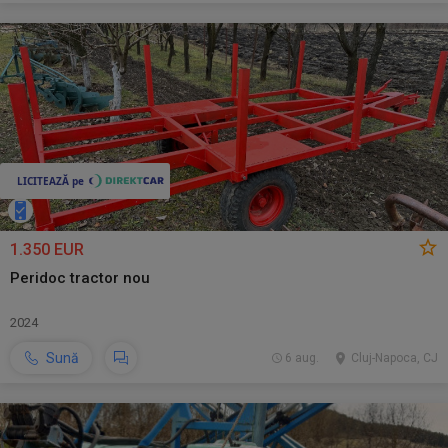
1.350 EUR
Peridoc tractor nou
2024
Sună
6 aug.
Cluj-Napoca, CJ