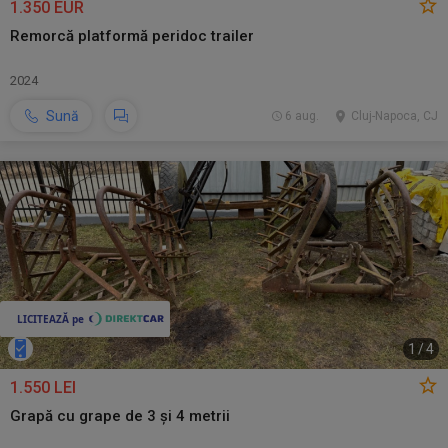
1.350 EUR
Remorcă platformă peridoc trailer
2024
Sună
6 aug.
Cluj-Napoca, CJ
1
/
4
1.550 LEI
Grapă cu grape de 3 și 4 metrii