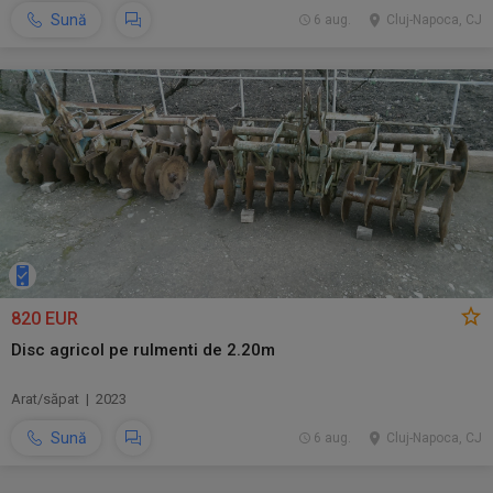
Sună
6 aug.
Cluj-Napoca, CJ
820 EUR
Disc agricol pe rulmenti de 2.20m
Arat/săpat | 2023
Sună
6 aug.
Cluj-Napoca, CJ