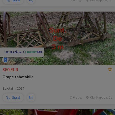
Sună
6 aug.
Cluj-Napoca, CJ
350 EUR
Grape rabatabile
Balotat | 2024
Sună
6 aug.
Cluj-Napoca, CJ