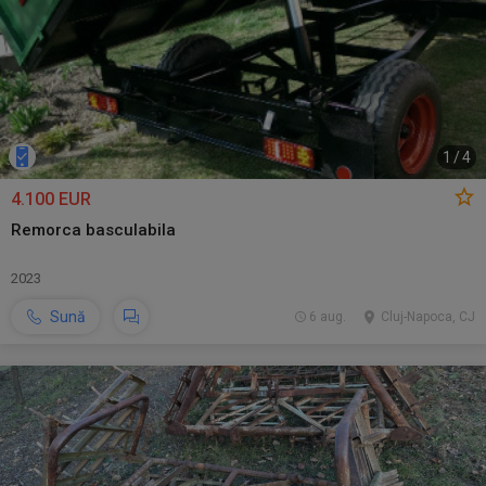
1
/
4
4.100 EUR
Remorca basculabila
2023
Sună
6 aug.
Cluj-Napoca, CJ