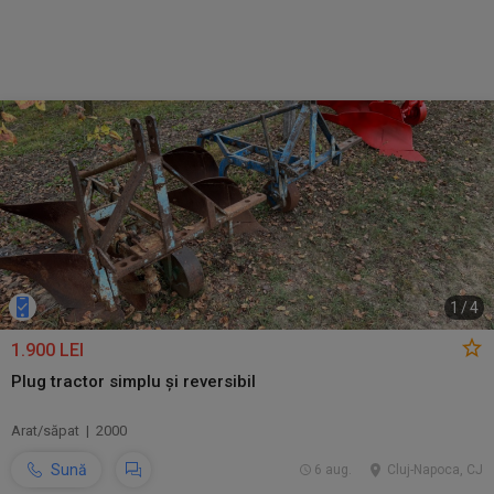
1
/
4
1.900 LEI
Plug tractor simplu și reversibil
Arat/săpat | 2000
Sună
6 aug.
Cluj-Napoca, CJ