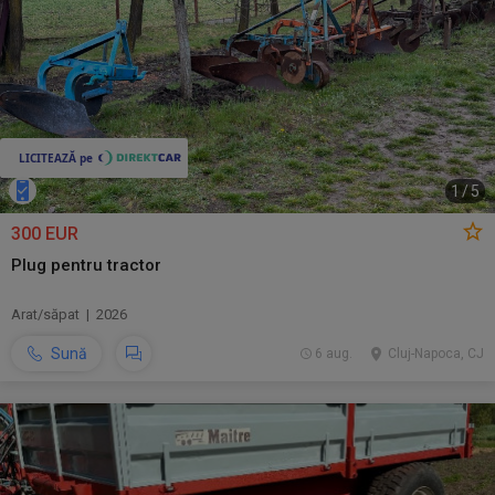
1
/
5
300 EUR
Plug pentru tractor
Arat/săpat | 2026
Sună
6 aug.
Cluj-Napoca, CJ