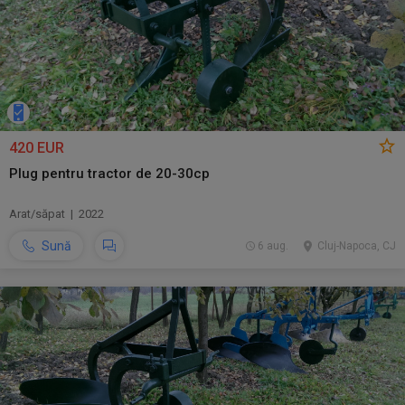
420 EUR
Plug pentru tractor de 20-30cp
Arat/săpat | 2022
Sună
6 aug.
Cluj-Napoca, CJ