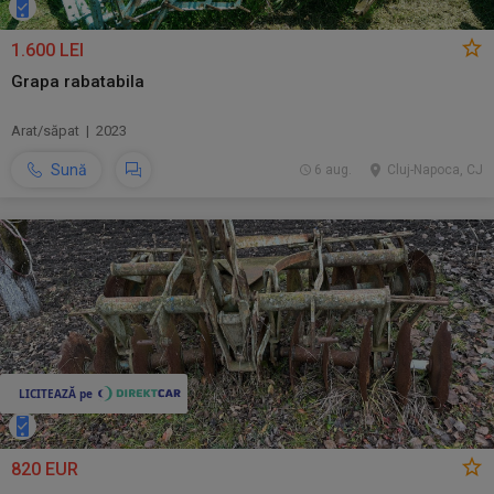
1.600 LEI
Grapa rabatabila
Arat/săpat | 2023
Sună
6 aug.
Cluj-Napoca, CJ
820 EUR