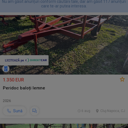
Nu am găsit anunțuri conform căutării tale, dar am găsit 117 anunțuri
care te-ar putea interesa.
1.350 EUR
Peridoc baloți lemne
2026
Sună
6 aug.
Cluj-Napoca, CJ