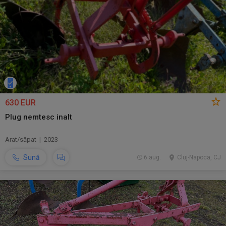
630 EUR
Plug nemtesc inalt
Arat/săpat | 2023
Sună
6 aug.
Cluj-Napoca, CJ