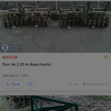
820 EUR
Disc de 2.20 m dupa tractor
Arat/săpat | 2023
Sună
6 aug.
Cluj-Napoca, CJ