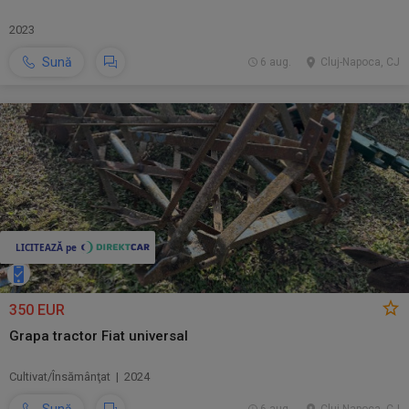
2023
Sună
6 aug.
Cluj-Napoca, CJ
350 EUR
Grapa tractor Fiat universal
Cultivat/Însămânţat | 2024