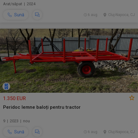
Arat/săpat | 2024
Sună
6 aug.
Cluj-Napoca, CJ
1.350 EUR
Peridoc lemne baloți pentru tractor
9 | 2023 | nou
Sună
6 aug.
Cluj-Napoca, CJ